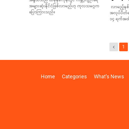
အိန္ဒိယသည် ယခုနှစ်ကုန်တွင် ကမ္ဘာ့လူဦးရေ
အများဆုံးနိုင်ငံဖြစ်လာမည်ဟု ကုလသမဂ္ဂက
လာမည့်နှစ်
ပြောကြားသည်။
အလုပ်ပိတ်
၁၄ ရက်အထိ
1
Home
Categories
What's News