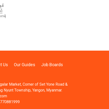
ှစ်
ည်
လာခဲ့
t Us
Our Guides
Job Boards
ngalar Market, Corner of Set Yone Road &
ng Nyunt Township, Yangon, Myanmar.
.com
 770881999