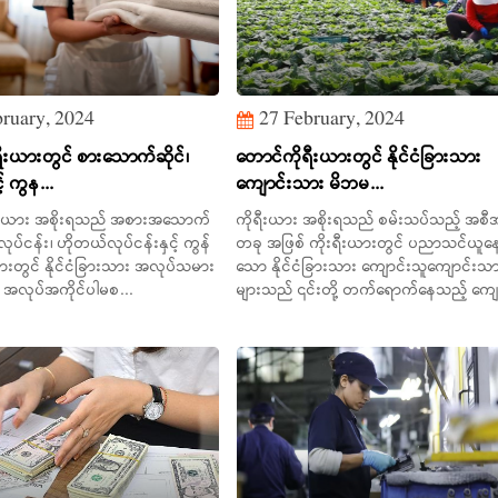
ruary, 2024
27 February, 2024
ီးယားတွင် စားသောက်ဆိုင်၊
တောင်ကိုရီးယားတွင် နိုင်ငံခြားသား
် ကွန...
ကျောင်းသား မိဘမ...
ီးယား အစိုးရသည် အစားအသောက်
ကိုရီးယား အစိုးရသည် စမ်းသပ်သည့် အစီ
လုပ်ငန်း၊ ဟိုတယ်လုပ်ငန်းနှင့် ကွန်
တခု အဖြစ် ကိုးရီးယားတွင် ပညာသင်ယူန
များတွင် နိုင်ငံခြားသား အလုပ်သမား
သော နိုင်ငံခြားသား ကျောင်းသူကျောင်းသ
 အလုပ်အကိုင်ပါမစ...
များသည် ၎င်းတို့ တက်ရောက်နေသည့် ကျ