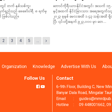
တွင် တက် နှစ်သစ်ကူး
တောင်ကိုရီးယားနိုင်ငံအတွင်း အသက် ၁၅ န
ရက်ရှည်သည် ဖေဖော်ဝါရီ ၈ ရက်မှ
နှင့်အထက် နိုင်ငံခြားသား အရေအတွက်သ
 ဖြစ်ပါသည်။
၂၀၂၃ ခုနှစ် မေလအထိ ၁.၄၃ သန်းအထိ ရှိ
ပြီး ၎င်းတို့အနက် ၉၂၃,၀၀၀ မှာ တေ...
2
3
4
5
…
Organization
Knowledge
Advertise With Us
Abou
Follow Us
Contact
6-9th Floor, Building C, New Mi
Banyar Dala Road, Mingalar Tau
Email
:
guides@mmrdpub
Hotline
:
09 448001662, 09