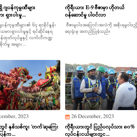
ိ ဂျပန်ကုမ္ပဏီများ
ကိုရီးယား E-9 ဗီဇာမှာ ဟိုတယ်
ရှားပါးမှု...
ဝန်ဆောင်မှု ပါဝင်လာ
ဂျပန်ကုမ္ပဏီများ၏ ၆၄ ရာခိုင်နှုန်း
ဗီဇာမူဝါဒအပြောင်းအလဲကို အစိုးရမူဝါဒညှိနှ
ားရှားပါးမှုနှင့် ရင်ဆိုင်နေရ
ရေးရုံးမှ အတည်ပြုခဲ့သည်။
ုန်ထုတ်လုပ်မှုနှင့် လက်လီကဏ္ဍ
ိုက်မှု အများ...
cember, 2023
26 December, 2023
ွင် နှစ်သစ်ကူး 'တက်'ဆုကြေး
ကိုရီးယားတွင် ပြည်ပလုပ်သား ၈၀%
ပြန်က...
လုပ်ငန်းငယ်များတွင...