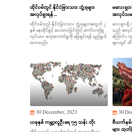
ထိုင်ဝမ်တွင် နိုင်ငံခြားသား ဘွဲ့ရများ
မလေးရှားရှ
အလုပ်ရှာရန်...
အလုပ်သမား 
ထိုင်ဝမ်သည် နိုင်ငံခြားသား ဘွဲ့ရများအတွက် ၂
လေးရှားရှိ 
နှစ် နေထိုင်ခွင့် ပေးထားခြင်းဖြင့် ကော်လာဖြူ
သည် အလုပ်သမ
လုပ်သား မလုံလောက်မှုကို ဖြေရှင်းရန် ရည်ရွယ်
ကြောင်း၊ က
ထားသည်။
များတွင် ထိခ
30 December, 2023
30 De
ယခုနှစ် ကမ္ဘာ့လူဦးရေ ၇၅ သန်း တိုး
ဗီယက်နမ်တ
များ ထုတ်