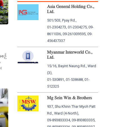
Asia General Holding Co.,
Ltd.
501/503, Pyay Rd.,
01-2304273, 01-2304275, 09-
8611036, 09-261009595, 09-
456437337
Myanmar Interworld Co.,
အစဉ်
Ltd.
ေ
15/16, Bayint Naung Rd., Ward
ား
(3),
ေ
01-530891, 01-538688, 01-
512325
Mg Sein Win & Brothers
937, Shu Khinn Thar Myoh Patt
Rd., Ward (4-North),
09-893833334, 09-893833335,
09-893833336, 09-893833337