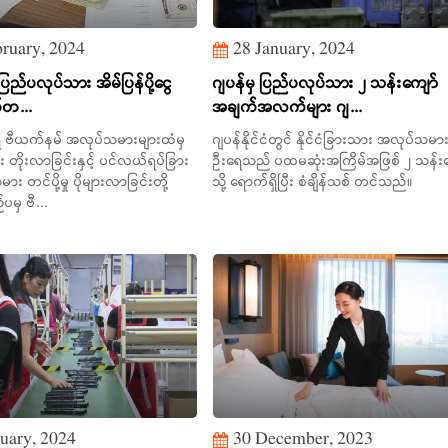
ruary, 2024
28 January, 2024
ြည်ပလုပ်သား အိမ်ပြန်ပို့ငွေ
ဂျပန်မှ ပြည်ပလုပ်သား ၂ သန်းကျော်
်တ...
အချက်အလက်များ ဂျ...
ိ ဗီယက်နမ် အလုပ်သမားများထံမှ
ဂျပန်နိုင်ငံတွင် နိုင်ငံခြားသား အလုပ်သမာ
ှုများ တိုးလာခြင်းနှင့် ပင်လယ်ရပ်ခြား
ဦးရေသည် ပထမဆုံးအကြိမ်အဖြစ် ၂ သန်းက
ား တင်ပို့မှု ပိုများလာခြင်းတို့
သို့ ရောက်ရှိပြီး စံချိန်သစ် တင်သည်။
ပမှ ဗီ...
uary, 2024
30 December, 2023