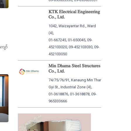
KTK Electrical Engineering
Co., Ltd.
1042, Waizayantar Rd., Ward
(4),
01-667245, 01-650045, 09-
း
ျော်
452103020, 09-452103030, 09-
452103050
Min Dhama Steel Structures
Co., Ltd.
74/75/76/91, Kanaung Min Thar
Gyi St., Industrial Zone (4),
01-3618876, 01-3618878, 09-
965333666