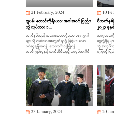
21 February, 2024
10 Feb
ဂျပန်၊ တောင်ကိုရီးယား အပါအဝင် ပြည်ပ
ဗီယက်နမ်ပ
သို့ လုပ်သား ၁...
၂၀၂၃ ခုနှစ
ယက်နမ်သည် အလားအလာရှိသော စျေးကွက်
အာရှဒေသရှ
များသို့ လုပ်သားစေလွှတ်ရာ၌ မြင့်မားသော
ငွေလွှဲပို့မ
ဝင်ငွေရရှိစေရန်၊ ဘေးကင်းလုံခြုံရန်၊
သို့ အလုပ်သမ
တတ်ကျွမ်းမှုနှင့် သက်ဆိုင်သည့် အလုပ်အကိုင်...
ကြောင့် ပြည်
23 January, 2024
20 Jan