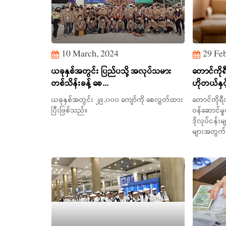
10 March, 2024
29 Feb
ယခုနှစ်အတွင်း ပြည်ပသို့ အလုပ်သမား
တောင်ကိုရ
တစ်သိန်းခန့် စေ...
ဟိုတယ်နှင့
ယခုနှစ်အတွင်း ၂၉,၀၀၀ ကျော်ကို စေလွှတ်ထား
တောင်ကိုရ
ပြီးဖြစ်သည်။
ဝန်ဆောင်မှု
ဒိုလုပ်ငန်း
များအတွက်