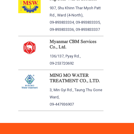
937, Shu Khinn Thar Myoh Patt
Rd., Ward (4-North),
09-893833334, 09-893833335,
09-893833336, 09-893833337
Myanmar CBM Services
Co., Ltd.
136/137, Pyay Rd.,
09-253720692
MING MO WATER
TREATMENT CO., LTD.
3, Min Gyi Rd., Taung Thu Gone
Ward,
09-447936907