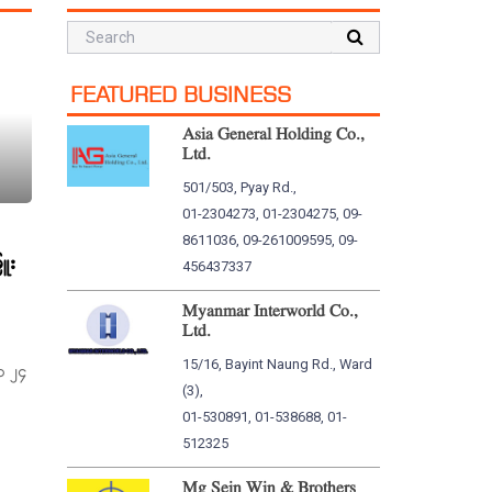
FEATURED BUSINESS
Asia General Holding Co.,
Ltd.
501/503, Pyay Rd.,
01-2304273, 01-2304275, 09-
8611036, 09-261009595, 09-
ြူး
456437337
Myanmar Interworld Co.,
Ltd.
15/16, Bayint Naung Rd., Ward
လ ၂၄
(3),
01-530891, 01-538688, 01-
512325
Mg Sein Win & Brothers