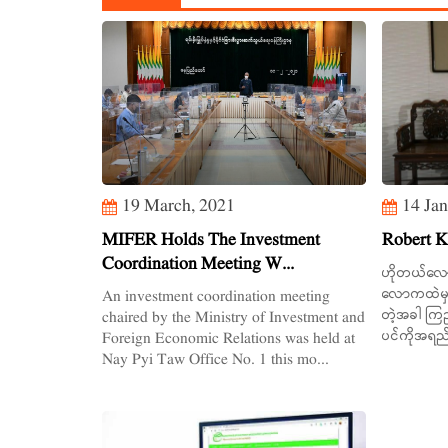
19 March, 2021
14 Jan
MIFER Holds The Investment
Robert Ku
Coordination Meeting W...
ဟိုတယ်လောက
လောကထဲမှာမ
An investment coordination meeting
တဲ့အခါ ကြည
chaired by the Ministry of Investment and
ပင်ကိုအရည
Foreign Economic Relations was held at
Nay Pyi Taw Office No. 1 this mo...