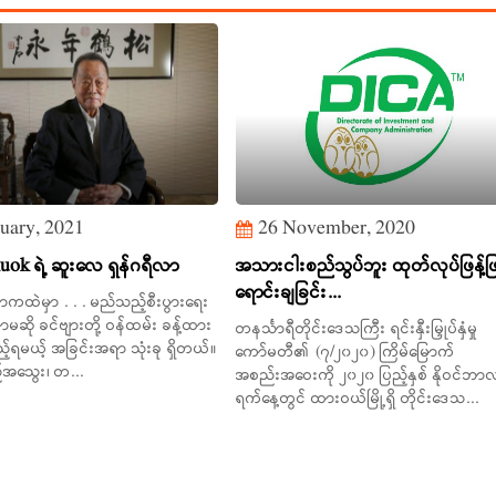
uary, 2021
26 November, 2020
ok ရဲ့ ဆူးလေ ရှန်ဂရီလာ
အသားငါးစည်သွပ်ဘူး ထုတ်လုပ်ဖြန့်ဖ
ရောင်းချခြင်း...
ထဲမှာ . . . မည်သည့်စီးပွားရေး
ဆို ခင်ဗျားတို့ ဝန်ထမ်း ခန့်ထား
တနင်္သာရီတိုင်းဒေသကြီး ရင်းနှီးမြှုပ်နှံမှု
့်ရမယ့် အခြင်းအရာ သုံးခု ရှိတယ်။
ကော်မတီ၏ (၇/၂၀၂၀) ကြိမ်မြောက်
်အသွေး၊ တ...
အစည်းအဝေးကို ၂၀၂၀ ပြည့်နှစ် နိုဝင်ဘာ
ရက်နေ့တွင် ထားဝယ်မြို့ရှိ တိုင်းဒေသ...