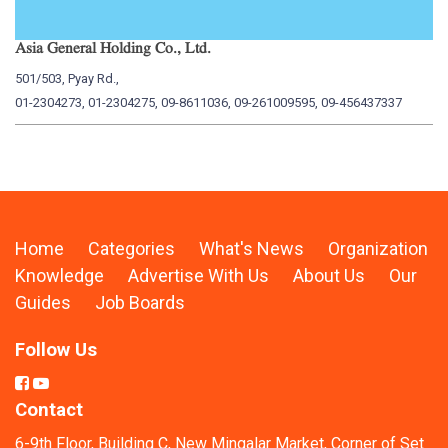
Asia General Holding Co., Ltd.
My
501/503, Pyay Rd.,
15
01-2304273, 01-2304275, 09-8611036, 09-261009595, 09-456437337
01
Home
Categories
What's News
Organization
Knowledge
Advertise With Us
About Us
Our
Guides
Job Boards
Follow Us
Contact
6-9th Floor, Building C, New Mingalar Market, Corner of Set