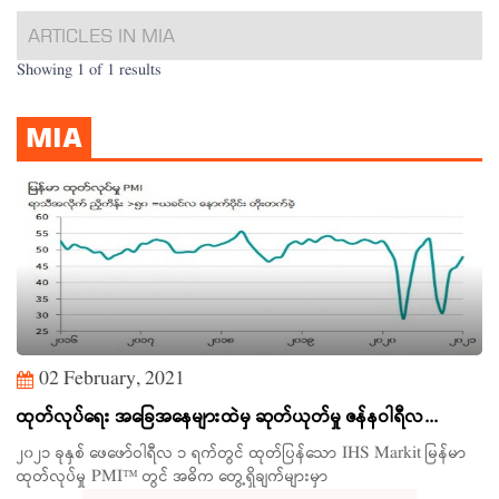
ARTICLES IN MIA
Showing 1 of 1 results
MIA
02 February, 2021
ထုတ်လုပ်ရေး အခြေအနေများထဲမှ ဆုတ်ယုတ်မှု ဇန်နဝါရီလ...
Search
၂၀၂၁ ခုနှစ် ဖေဖော်ဝါရီလ ၁ ရက်တွင် ထုတ်ပြန်သော IHS Markit မြန်မာ
ထုတ်လုပ်မှု PMI™ တွင် အဓိက တွေ့ရှိချက်များမှာ