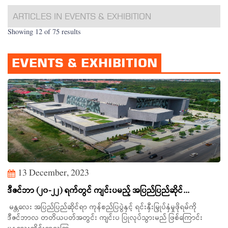
ARTICLES IN EVENTS & EXHIBITION
Showing 12 of 75 results
EVENTS & EXHIBITION
13 December, 2023
ဒီဇင်ဘာ (၂၀-၂၂) ရက်တွင် ကျင်းပမည့် အပြည်ပြည်ဆိုင်...
မန္တလေး အပြည်ပြည်ဆိုင်ရာ ကုန်စည်ပြပွဲနှင့် ရင်းနှီးမြှုပ်နှံမှုဖိုရမ်ကို
ဒီဇင်ဘာလ တတိယပတ်အတွင်း ကျင်းပ ပြုလုပ်သွားမည် ဖြစ်ကြောင်း