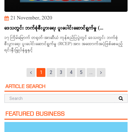
21 November, 2020
ဒေသတွင်း ဘက်စုံစီးပွားရေး ပူးပေါင်းဆောင်ရွက်မှု (...
၁၇ ကြိမ်မြောက် တရုတ်-အာဆီယံ ကုန်စည်ပြပွဲတွင် ဒေသတွင်း ဘက်စုံ
စီးပွားရေး ပူးပေါင်းဆောင်ရွက်မှု (RCEP) အား အထောက်အပံ့ဖြစ်စေမည့်
ရင်းနှီးမြှုပ်နှံမှုနှင့်
1
2
3
4
5
…
ARTICLE SEARCH
FEATURED BUSINESS