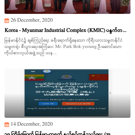
26 December, 2020
Korea - Myanmar Industrial Complex (KMIC) ပန္ဒက်တ...
မြန်မာနိုင်ငံ၌ ချစ်ကြည်ရေး ခရီးရောက်ရှိနေသော ကိုရီးယားသမ္မတနိုင်ငံ
သမ္မတရုံး စီးပွားရေးအကြံပေး Mr. Park Bok-yeoung ဦးဆောင်သော
ကိုယ်စားလှယ်အဖွဲ့သည် ယန...
14 December, 2020
၁၉ ကြိမ်မြောက် မြန်မာ-တရုတ် နယ်စပ်ကုန်သွယ်ရေး (အွ...