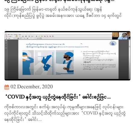
၁၉ ကြိမ်မြောက် မြန်မာ-တရုတ် နယ်စပ်ကုန်သွယ်ရေး (အွန်
လိုင်း)ကုန်စည်ပြပွဲ ဖွင့်ပွဲ အခမ်းအနားအား ယနေ့ ဒီဇင်ဘာ ၁၄ ရက်တွင်
02 December, 2020
“COVID နှင့်အတူ ယှဉ်တွဲနေထိုင်ခြင်း” ခေါင်းစဉ်ဖြင...
ကိုဗစ်ကာလအတွင်း စက်ရုံ၊ အလုပ်ရုံ၊ ကုမ္ပဏီများအနေဖြင့် လုပ်ငန်းများ
လုပ်ကိုင်ရာတွင် သိသင့်သိထိုက်သည်များအား “COVID နှင့်အတူ ယှဉ်တွဲ
နေထိုင်ခြင်း” ခေါင်း...