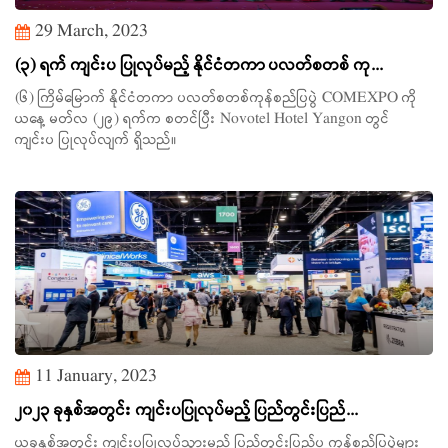
29 March, 2023
(၃) ရက် ကျင်းပ ပြုလုပ်မည့် နိုင်ငံတကာ ပလတ်စတစ် ကု...
(၆) ကြိမ်မြောက် နိုင်ငံတကာ ပလတ်စတစ်ကုန်စည်ပြပွဲ COMEXPO ကို
ယနေ့ မတ်လ (၂၉) ရက်က စတင်ပြီး Novotel Hotel Yangon တွင်
ကျင်းပ ပြုလုပ်လျက် ရှိသည်။
11 January, 2023
၂၀၂၃ ခုနှစ်အတွင်း ကျင်းပပြုလုပ်မည့် ပြည်တွင်းပြည်...
ယခုနှစ်အတွင်း ကျင်းပပြုလုပ်သွားမည့် ပြည်တွင်းပြည်ပ ကုန်စည်ပြပွဲများ