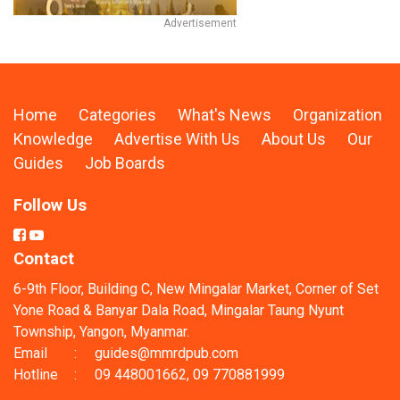
Home
Categories
What's News
Organization
Knowledge
Advertise With Us
About Us
Our
Guides
Job Boards
Follow Us
Contact
6-9th Floor, Building C, New Mingalar Market, Corner of Set
Yone Road & Banyar Dala Road, Mingalar Taung Nyunt
Township, Yangon, Myanmar.
Email
:
guides@mmrdpub.com
Hotline
:
09 448001662, 09 770881999