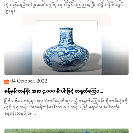
ကို‌ ကုန်သည်စက်မှုအသင်းချုပ်မှ ထုတ်ပြန်‌ ကြေညာခဲ့ပြီး အိန္ဒိယနိုင်ငံတွင်
(၅) ခု၊ ...
Search
04 October, 2022
ခန့်မှန်းတန်ဖိုး အဆ ၄,၀၀၀ နီးပါးဖြင့် တရုတ်‌ကြွေပ...
ပြင်သစ်လေလံပွဲမှာ လေလံတင်ရောင်းချသည့် တရုတ်‌ကြွေပန်းအိုးတစ်လုံးကို
ယူရို ၇.၇ သန်း (အမေရိကန်ဒေါ်လာ ၇.၆ သန်း) ဖြင့် ရောင်းချခဲ့ပါသည်။
ခန့်မှန်းတန်ဖိုး၏...