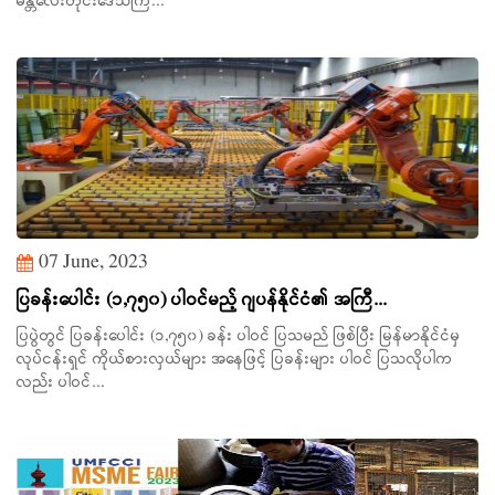
မန္တလေးတိုင်းဒေသကြ...
07 June, 2023
ပြခန်းပေါင်း (၁,၇၅၀) ပါဝင်မည့် ဂျပန်နိုင်ငံ၏ အကြီ...
ပြပွဲတွင် ပြခန်းပေါင်း (၁,၇၅၀) ခန်း ပါဝင် ပြသမည် ဖြစ်ပြီး မြန်မာနိုင်ငံမှ
လုပ်ငန်းရှင် ကိုယ်စားလှယ်များ အနေဖြင့် ပြခန်းများ ပါဝင် ပြသလိုပါက
လည်း ပါဝင်...