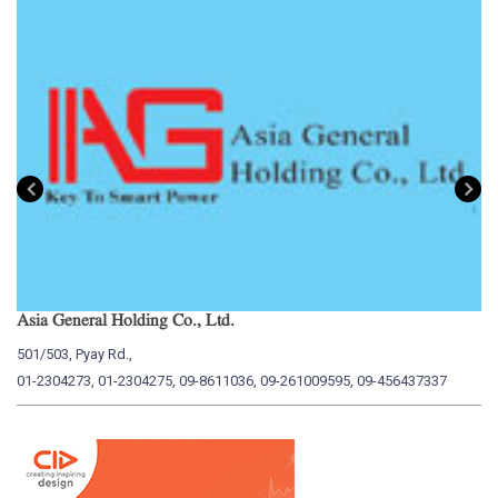
Asia General Holding Co., Ltd.
My
501/503, Pyay Rd.,
15
01-2304273, 01-2304275, 09-8611036, 09-261009595, 09-456437337
01