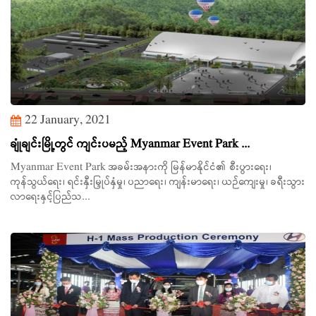
22 January, 2021
ချုံချင်းမြို့တွင် ကျင်းပမည့် Myanmar Event Park ...
Myanmar Event Park အခမ်းအနားကို မြန်မာနိုင်ငံ၏ စီးပွားရေး၊
ကုန်သွယ်ရေး၊ ရင်းနှီးမြှုပ်နှံမှု၊ ပညာရေး၊ ကျန်းမာရေး၊ ယဉ်ကျေးမှု၊ ခရီးသွား
လာရေးနှင့်ပြည်သ...