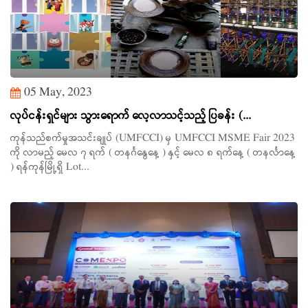
05 May, 2023
လုပ်ငန်းရှင်များ သွားရောက် လေ့လာသင့်သည့် ပြခန်း (...
ကုန်သည်စက်မှုအသင်းချုပ် (UMFCCI) မှ UMFCCI MSME Fair 2023
ကို လာမည့် မေလ ၇ ရက် ( တနင်္ဂနွေနေ့ ) နှင့် မေလ ၈ ရက်နေ့ ( တနင်္လာနေ့
) ရန်ကုန်မြို့ရှိ Lot...