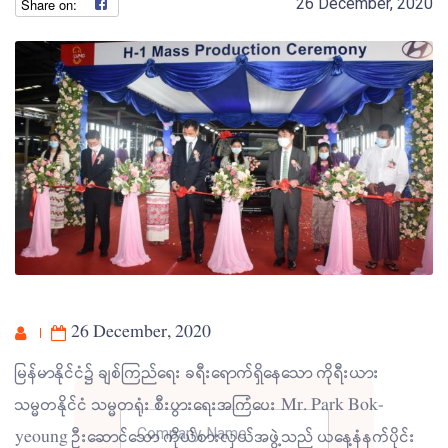
26 December, 2020
26 December, 2020
မြန်မာနိုင်ငံ၌ ချစ်ကြည်ရေး ခရီးရောက်ရှိနေသော ကိုရီးယား
သမ္မတနိုင်ငံ သမ္မတရုံး စီးပွားရေးအကြံပေး Mr. Park Bok-
yeoung ဦးဆောင်သော ကိုယ်စားလှယ်အဖွဲ့သည် ယနေ့နံနက်ပိုင်း