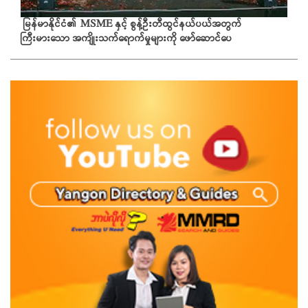
မြန်မာနိုင်ငံ၏ MSME နှင့် စွန့်ဦးတီထွင်နယ်ပယ်အတွက်
ကြီးမားသော အကျိုးသက်ရောက်မှုများကို ဖော်ဆောင်ပေ