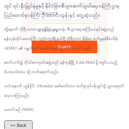
တွင် ရင်းနှီးမြှုပ်နှံမှုနှင့် နိုင်ငံခြားစီးပွားဆက်သွယ်ရေးဝန်ကြီးဌာန
ပြည်ထောင်စုဝန်ကြီး ဦးသောင်းထွန်းနှင့် တွေ့ဆုံသည်။
ထို့နောက် ကိုရီးယားသမ္မတနိုင်ငံ သမ္မတရုံး စီးပွားရေးအကြံပေးနှင့်အဖွဲ့သည်
ရန်ကုန်တိုင်းဒေသကြီး လှည်းကူးမြို့နယ်ရှိ ကိုရီးယား-မြန်မာ စက်မှုဇုန်စီမံကိန်း
Search
(KMIC) ၏ ပန္နက်တင် အခမ်းအနားသို့ တက်ရောက်သည်။
ဆက်လက်၍ ကိုယ်စားလှယ်အဖွဲ့သည် ရန်ကုန်မြို့ Lotte Hotel ၌ ကျင်းပသည့်
Korea Desks သို့ တက်ရောက်သည်။
ယင်းနောက် ဟွန်ဒိုင်း (Hyundai) မော်တော်ကား စက်ရုံလုပ်ငန်းခွင်သို့ သွားရောက်
လေ့လာကြသည်။
သတင်းစဉ် (MDN)
<< Back