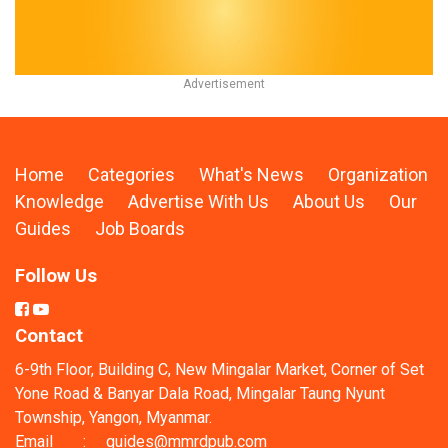
Home
Categories
What's News
Organization
Knowledge
Advertise With Us
About Us
Our
Guides
Job Boards
Follow Us
Contact
6-9th Floor, Building C, New Mingalar Market, Corner of Set
Yone Road & Banyar Dala Road, Mingalar Taung Nyunt
Township, Yangon, Myanmar.
Email
:
guides@mmrdpub.com