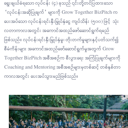
ရွေးချယ်ခံရသော လုပ်ငန်း (၄) ခုသည် ၎င်းတို့တင်ပြထားသော
“လုပ်ငန်းအဆိုပြုချက်” များကို Grow Together BizPitch က
ပေးအပ်သော လုပ်ငန်းရင်းနှီးမြှုပ်နှံငွေ ကျပ်သိန်း (၅၀၀) ဖြင့် သုံး
လတာကာလအတွင်း အကောင်အထည်ဖော်ဆောင်ရွက်ရမည်
ဖြစ်သည်။ လုပ်ငန်းရင်းနှီးမြှုပ်နှံမှု၊ တိုးတက်မှုများနှင့်ပတ်သက်၍
စီမံကိန်းများ အကောင်အထည်ဖော်ဆောင်ရွက်မှုအတွက် Grow
Together BizPitch အစီအစဉ်က စီးပွားရေး အကြံပြုချက်များကို
Coaching and Mentoring အစီအစဉ်များမှတစ်ဆင့် တစ်နှစ်တာ
ကာလအတွင်း ပေးအပ်သွားမည်ဖြစ်သည်။