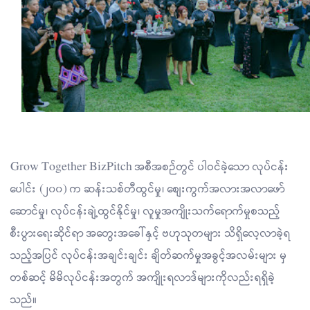
Grow Together BizPitch အစီအစဉ်တွင် ပါဝင်ခဲ့သော လုပ်ငန်း
ပေါင်း (၂၀၀) က ဆန်းသစ်တီထွင်မှု၊ စျေးကွက်အလားအလာဖော်
ဆောင်မှု၊ လုပ်ငန်းချဲ့ထွင်နိုင်မှု၊ လူမှုအကျိုးသက်ရောက်မှုစသည့်
စီးပွားရေးဆိုင်ရာ အတွေးအခေါ်နှင့် ဗဟုသုတများ သိရှိလေ့လာခဲ့ရ
သည့်အပြင် လုပ်ငန်းအချင်းချင်း ချိတ်ဆက်မှုအခွင့်အလမ်းများ မှ
တစ်ဆင့် မိမိလုပ်ငန်းအတွက် အကျိုးရလာဒ်များကိုလည်းရရှိခဲ့
သည်။