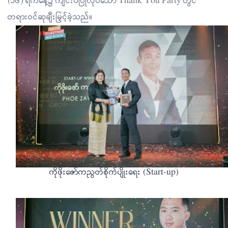
(၁၆) ရက်နေ့၌ ကျင်းပပြုလုပ်သော Thank You Party တွင်
တရားဝင်ဆုချီးမြှင့်ခဲ့သည်။
ကိုဖိုးဇော်ကညွတ်စိုက်ပျိုးရေး (Start-up)