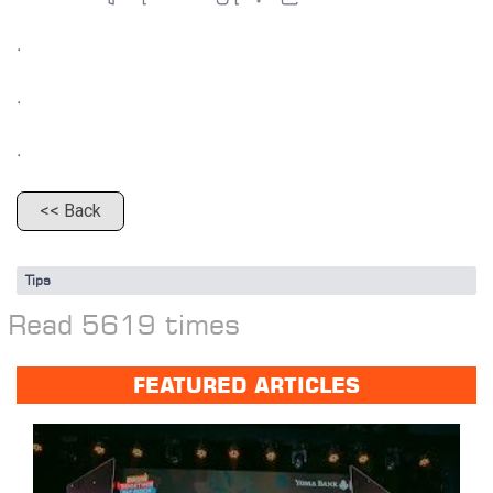
.
.
.
<< Back
Tips
Read 5619 times
FEATURED ARTICLES