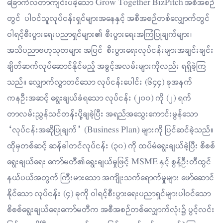
ခြောက်လတာကျင်းပခဲ့သော Grow Together BizPitch အစီအစဉ်
တွင် ပါဝင်သူလုပ်ငန်းရှင်များအနေနှင့် အစီအစဉ်တစ်လျှောက်တွင်
ဝါရင့်စီးပွားရေးပညာရှင်များ၏ စီးပွားရေးအကြံပြုချက်များ၊
အသိပညာဗဟုသုတများ အပြင် စီးပွားရေးလုပ်ငန်းများအချင်းချင်း
ချိတ်ဆက်လုပ်ဆောင်နိုင်မည့် အခွင့်အလမ်းများကိုလည်း ရရှိခဲ့ကြ
သည်။ လျှောက်လွှာတင်သော လုပ်ငန်းပေါင်း (၆၄၄) ခုအနက်
ကနဦးအဆင့် ရွေးချယ်ခံရသော လုပ်ငန်း (၂၀၀) ကို (၂) ရက်
တာလမ်းညွှန်သင်တန်းပို့ချခဲ့ပြီး အရည်အသွေးကောင်းမွန်သော
“လုပ်ငန်းအဆိုပြုချက်” (Business Plan) များကို ပြင်ဆင်ခဲ့သည်။
ထိုမှတစ်ဆင့် ဆန်ခါတင်လုပ်ငန်း (၃၀) ကို ထပ်မံရွေးချယ်ခဲ့ပြီး စိစစ်
ရွေးချယ်ရေး ကော်မတီ၏ရွေးချယ်မှုဖြင့် MSME နှင့် စွန့်ဦးတီထွင်
နယ်ပယ်အတွက် ကြီးမားသော အကျိုးသက်ရောက်မှုများ ဖော်ဆောင်
နိုင်သော လုပ်ငန်း (၄) ခုကို ဝါရင့်စီးပွားရေးပညာရှင်များပါဝင်သော
စိစစ်ရွေးချယ်ရေးကော်မတီက အစီအစဉ်တစ်လျှောက်လုံး၌ ပွင့်လင်း