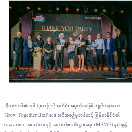
ရိုးမဘဏ်၏ နှစ် (၃၀) ပြည့်အထိမ်းအမှတ်အဖြစ် ကျင်းပခဲ့သော
Grow Together BizPitch အစီအစဉ်မှတစ်ဆင့် မြန်မာနိုင်ငံ၏
အသေးစား၊ အငယ်စားနှင့် အလတ်စားစီးပွားရေး (MSME) နှင့် စွန့်