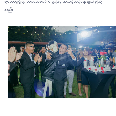
မြင်သာမှုရှိပြီး သမာသမတ်ကျစွာဖြင့် အဆင့်ဆင့်ရွေးချယ်ခဲ့ကြ
သည်။