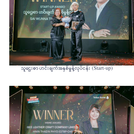
သူဌေးစာ ဟင်းချက်အနှစ်မှုန့်လုပ်ငန်း (Start-up)