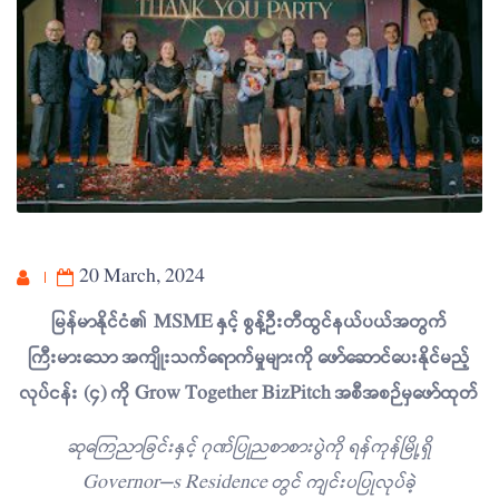
20 March, 2024
မြန်မာနိုင်ငံ၏ MSME နှင့် စွန့်ဦးတီထွင်နယ်ပယ်အတွက်
ကြီးမားသော အကျိုးသက်ရောက်မှုများကို ဖော်ဆောင်ပေးနိုင်မည့်
လုပ်ငန်း (၄) ကို Grow Together BizPitch အစီအစဉ်မှဖော်ထုတ်
ဆုကြေညာခြင်းနှင့် ဂုဏ်ပြုညစာစားပွဲကို ရန်ကုန်မြို့ရှိ
Governor’s Residence တွင် ကျင်းပပြုလုပ်ခဲ့