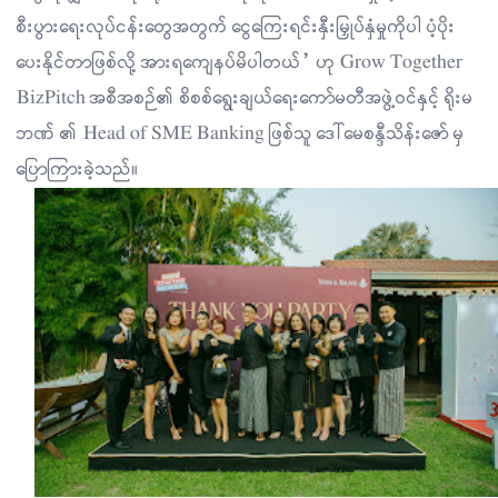
စီးပွားရေးလုပ်ငန်းတွေအတွက် ငွေကြေးရင်းနှီးမြှုပ်နှံမှုကိုပါ ပံ့ပိုး
ပေးနိုင်တာဖြစ်လို့ အားရကျေနပ်မိပါတယ်” ဟု Grow Together
BizPitch အစီအစဉ်၏ စိစစ်ရွေးချယ်ရေးကော်မတီအဖွဲ့ဝင်နှင့် ရိုးမ
ဘဏ် ၏ Head of SME Banking ဖြစ်သူ ဒေါ်မေစန္ဒီသိန်းဇော် မှ
ပြောကြားခဲ့သည်။