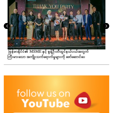
မြန်မာနိုင်ငံ၏ MSME နှင့် စွန့်ဦးတီထွင်နယ်ပယ်အတွက်
ကြီးမားသော အကျိုးသက်ရောက်မှုများကို ဖော်ဆောင်ပေ