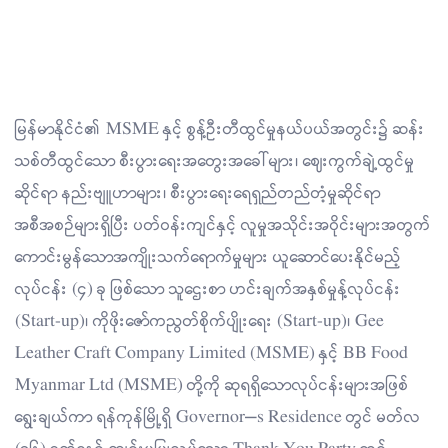
မြန်မာနိုင်ငံ၏ MSME နှင့် စွန့်ဦးတီထွင်မှုနယ်ပယ်အတွင်း၌ ဆန်း
သစ်တီထွင်သော စီးပွားရေးအတွေးအခေါ်များ၊ ဈေးကွက်ချဲ့ထွင်မှု
ဆိုင်ရာ နည်းဗျူဟာများ၊ စီးပွားရေးရေရှည်တည်တံ့မှုဆိုင်ရာ
အစီအစဉ်များရှိပြီး ပတ်ဝန်းကျင်နှင့် လူမှုအသိုင်းအဝိုင်းများအတွက်
ကောင်းမွန်သောအကျိုးသက်ရောက်မှုများ ယူဆောင်ပေးနိုင်မည့်
လုပ်ငန်း (၄) ခု ဖြစ်သော သူဌေးစာ ဟင်းချက်အနှစ်မှုန့်လုပ်ငန်း
(Start-up)၊ ကိုဖိုးဇော်ကညွတ်စိုက်ပျိုးရေး (Start-up)၊ Gee
Leather Craft Company Limited (MSME) နှင့် BB Food
Myanmar Ltd (MSME) တို့ကို ဆုရရှိသောလုပ်ငန်းများအဖြစ်
ရွေးချယ်ကာ ရန်ကုန်မြို့ရှိ Governor’s Residence တွင် မတ်လ