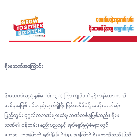
ရိုးမဘဏ်အကြောင်း
ရိုးမဘဏ်သည် နှစ်ပေါင်း (၃၀) ကြာ ကျင့်ဝတ်မှန်ကန်သော ဘဏ်
တစ်ခုအဖြစ် ရပ်တည်လျက်ရှိပြီး မြန်မာနိုင်ငံရှိ အတိုးတက်ဆုံး
ပြည်တွင်း ပုဂ္ဂလိကဘဏ်များထဲမှ ဘဏ်တစ်ခုဖြစ်သည်။ ရိုးမ
ဘဏ်၏ ဝန်ထမ်း၊ နည်းပညာနှင့် အုပ်ချုပ်မှုပုံစံများတွင်
မဟာဗျူဟာမြောက် ရင်းနှီးမြှုပ်နှံမှုများကြောင့် ရိုးမဘဏ်သည် ပြည်