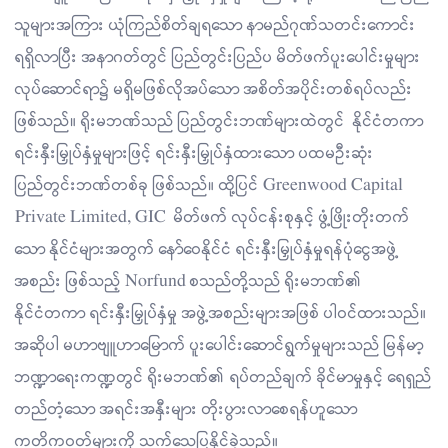
သူများအကြား ယုံကြည်စိတ်ချရသော နာမည်ဂုဏ်သတင်းကောင်း
ရရှိလာပြီး အနာဂတ်တွင် ပြည်တွင်းပြည်ပ မိတ်ဖက်ပူးပေါင်းမှုများ
လုပ်ဆောင်ရာ၌ မရှိမဖြစ်လိုအပ်သော အစိတ်အပိုင်းတစ်ရပ်လည်း
ဖြစ်သည်။ ရိုးမဘဏ်သည် ပြည်တွင်းဘဏ်များထဲတွင် နိုင်ငံတကာ
ရင်းနှီးမြှုပ်နှံမှုများဖြင့် ရင်းနှီးမြှုပ်နှံထားသော ပထမဦးဆုံး
ပြည်တွင်းဘဏ်တစ်ခု ဖြစ်သည်။ ထို့ပြင် Greenwood Capital
Private Limited, GIC မိတ်ဖက် လုပ်ငန်းစုနှင့် ဖွံ့ဖြိုးတိုးတက်
သော နိုင်ငံများအတွက် နော်ဝေနိုင်ငံ ရင်းနှီးမြှုပ်နှံမှုရန်ပုံငွေအဖွဲ့
အစည်း ဖြစ်သည့် Norfund စသည်တို့သည် ရိုးမဘဏ်၏
နိုင်ငံတကာ ရင်းနှီးမြှုပ်နှံမှု အဖွဲ့အစည်းများအဖြစ် ပါဝင်ထားသည်။
အဆိုပါ မဟာဗျူဟာမြောက် ပူးပေါင်းဆောင်ရွက်မှုများသည် မြန်မာ့
ဘဏ္ဍာရေးကဏ္ဍတွင် ရိုးမဘဏ်၏ ရပ်တည်ချက် ခိုင်မာမှုနှင့် ရေရှည်
တည်တံ့သော အရင်းအနှီးများ တိုးပွားလာစေရန်ဟူသော
ကတိကဝတ်များကို သက်သေပြနိုင်ခဲ့သည်။