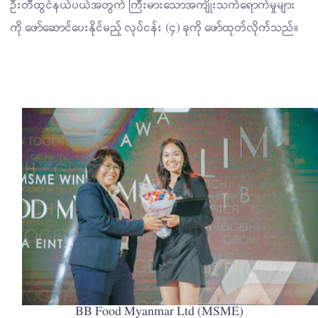
ဦးတီထွင်နယ်ပယ်အတွက် ကြီးမားသောအကျိုးသက်ရောက်မှုများ
ကို ဖော်ဆောင်ပေးနိုင်မည့် လုပ်ငန်း (၄) ခုကို ဖော်ထုတ်လိုက်သည်။
BB Food Myanmar Ltd (MSME)