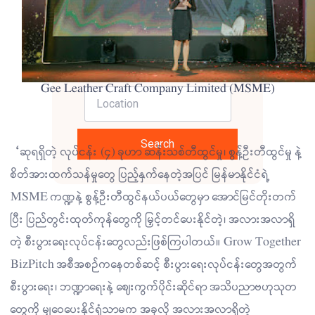
Gee Leather Craft Company Limited (MSME)
Search
“ဆုရရှိတဲ့ လုပ်ငန်း (၄) ခုဟာ ဆန်းသစ်တီထွင်မှု၊ စွန့်ဦးတီထွင်မှု နဲ့
စိတ်အားထက်သန်မှုတွေ ပြည့်နှက်နေတဲ့အပြင် မြန်မာနိုင်ငံရဲ့
MSME ကဏ္ဍနဲ့ စွန့်ဦးတီထွင်နယ်ပယ်တွေမှာ အောင်မြင်တိုးတက်
ပြီး ပြည်တွင်းထုတ်ကုန်တွေကို မြှင့်တင်ပေးနိုင်တဲ့၊ အလားအလာရှိ
တဲ့ စီးပွားရေးလုပ်ငန်းတွေလည်းဖြစ်ကြပါတယ်။ Grow Together
BizPitch အစီအစဉ်ကနေတစ်ဆင့် စီးပွားရေးလုပ်ငန်းတွေအတွက်
စီးပွားရေး၊ ဘဏ္ဍာရေးနဲ့ ဈေးကွက်ပိုင်းဆိုင်ရာ အသိပညာဗဟုသုတ
တွေကို မျှဝေပေးနိုင်ရုံသာမက အခုလို အလားအလာရှိတဲ့