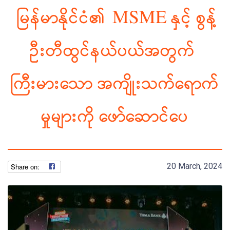
မြန်မာနိုင်ငံ၏ MSME နှင့် စွန့်
ဦးတီထွင်နယ်ပယ်အတွက်
ကြီးမားသော အကျိုးသက်ရောက်
မှုများကို ဖော်ဆောင်ပေ
20 March, 2024