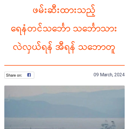
ဖမ်းဆီးထားသည့်
ရေနံတင်သင်္ဘော သင်္ဘောသား
လဲလှယ်ရန် အီရန် သဘောတူ
09 March, 2024