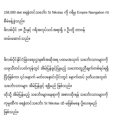
158,000 dwt ရေနံတင်သင်္ဘော St Nikolas ကို ဂရိမှ Empire Navigation က
စီမံခန့်ခွဲသည်။
ဖိလစ်ပိုင် ၁၈ ဦးနှင့် ဂရိအလုပ်သင်အရာရှိ ၁ ဦးတို့ တာဝန်
ထမ်းဆောင်သည်။
ဖိလစ်ပိုင်နိုင်ငံခြားရေးဌာန၏အဆိုအရ ပထမအသုတ် သင်္ဘောသားများကို
ယခုသီတင်းပတ်ကုန်တွင် အိမ်ပြန်ခွင့်ပြုမည့် သဘောတူညီချက်တစ်ရပ်ရရှိ
ပြီးဖြစ်ကာ ၎င်းနောက် မတ်လနှောင်းပိုင်းတွင် နောက်ထပ် ဒုတိယအသုတ်
သင်္ဘောသားများ အိမ်ပြန်ခွင့် ရရှိမည် ဖြစ်သည်။
ထိုသို့ အိမ်ပြန်မည့် သင်္ဘောများနေရာကို အစားထိုးရန် သင်္ဘောသားများကို
ကုမ္ပဏီက ရေနံတင်သင်္ဘော St Nikolas ထံ မဖြစ်မနေ ပို့ပေးရမည်
ဖြစ်သည်။