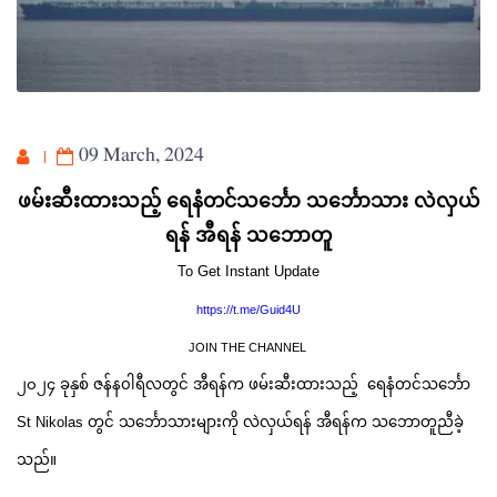
09 March, 2024
ဖမ်းဆီးထားသည့် ရေနံတင်သင်္ဘော သင်္ဘောသား လဲလှယ်
ရန် အီရန် သဘောတူ
To Get Instant Update
https://t.me/Guid4U
JOIN THE CHANNEL
၂၀၂၄ ခုနှစ် ဇန်န၀ါရီလတွင် အီရန်က ဖမ်းဆီးထားသည့် ရေနံတင်သင်္ဘော
St Nikolas တွင် သင်္ဘောသားများကို လဲလှယ်ရန် အီရန်က သဘောတူညီခဲ့
သည်။