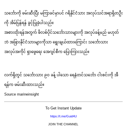
သင်္ဘောကို ဖမ်းဆီးပြီး မကြာခင်မှာပင် ဂရိနိုင်ငံသား အလုပ်သင်အရာရှိတဦး
ကို အိမ်ပြန်ရန် ခွင့်ပြုခဲ့ပါသည်။
အစားထိုးရန်အတွက် ဖိလစ်ပိုင်သင်္ဘောသားများကို အလုပ်ခန့်မည် မဟုတ်
ဘဲ အခြားနိုင်ငံသားများကိုသာ ရွေးချယ်ထားကြောင်း သင်္ဘောသား
အလုပ်အကိုင် ရှာဖွေရေး အေဂျင်စီက ပြောကြားသည်။
လက်ရှိတွင် သင်္ဘောသား ၉၀ ခန့် ပါသော ရေနံတင်သင်္ဘော ငါးစင်းကို အီ
ရန်က ဖမ်းဆီးထားသည်။
Source marineinsight
To Get Instant Update
https://t.me/Guid4U
JOIN THE CHANNEL