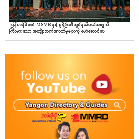
မြန်မာနိုင်ငံ၏ MSME နှင့် စွန့်ဦးတီထွင်နယ်ပယ်အတွက်
ကြီးမားသော အကျိုးသက်ရောက်မှုများကို ဖော်ဆောင်ပေ