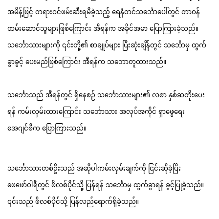
အမိန့်ဖြင့် တရားဝင်ဖမ်းဆီးရမိခဲ့သည့် ရေနံတင်သင်္ဘောပေါ်တွင် တာဝန်
ထမ်းဆောင်သူများဖြစ်ကြောင်း အီရန်က အခိုင်အမာ ပြောကြားခဲ့သည်။
သင်္ဘောသားများကို ၎င်းတို့၏ စာချုပ်များ ပြီးဆုံးချိန်တွင် သင်္ဘောမှ ထွက်
ခွာခွင့် ပေးမည်ဖြစ်ကြောင်း အီရန်က သဘောတူထားသည်။
သင်္ဘောသည် အီရန်တွင် ရှိနေစဉ် သင်္ဘောသားများ၏ လစာ နှစ်ဆတိုးပေး
ရန် ကမ်းလှမ်းထားကြောင်း သင်္ဘောသား အလုပ်အကိုင် ရှာဖွေရေး
အေဂျင်စီက ပြောကြားသည်။
သင်္ဘောသားတစ်ဦးသည် အဆိုပါကမ်းလှမ်းချက်ကို ငြင်းဆိုခဲ့ပြီး
ဖေဖော်ဝါရီတွင် ဖိလစ်ပိုင်သို့ ပြန်ရန် သင်္ဘောမှ ထွက်ခွာရန် ခွင့်ပြုခဲ့သည်။
၎င်းသည် ဖိလစ်ပိုင်သို့ ပြန်လည်ရောက်ရှိခဲ့သည်။