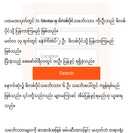
ပထမအသုတ်တွင် St Nikolas မှ ဖိလစ်ပိုင်သင်္ဘောသား ကိုးဦးသည် ဖိလစ်
ပိုင်သို့ ပြန်လာကြမည် ဖြစ်သည်။
မတ်လ ၁၃ ရက်တွင် နောက်ထပ် ၂ ဦး ဖိလစ်ပိုင်သို့ ပြန်လာကြမည်
ဖြစ်သည်။
ပြီးခဲ့သည့် ဖေဖော်ဝါရီလတွင် တဦး ပြန်ခွင့် ရရှိခဲ့သည်။
Search
နောက်ဆုံး၌ ဖိလစ်ပိုင်သင်္ဘောသား ၆ ဦး သင်္ဘောပေါ်တွင် ကျန်ရစ်မည်
ဖြစ်သည်။ ၎င်းတို့သည်လည်း များမကြာခင် အိမ်ပြန်ခွင့်ရမည်ဟု ယူဆရ
သည်။
သင်္ဘောသားများကို ဓားစာခံအဖြစ် ဖမ်းဆီးထားခြင်း မဟုတ်ဘဲ တရားရုံး