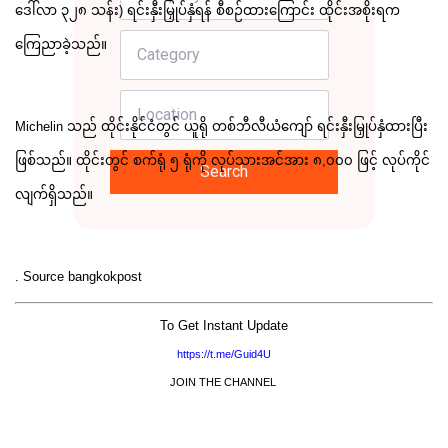
ဒေါ်လာ ၃၂၈ သန်း) ရင်းနှီးမြှုပ်နှံရန် စီစဉ်ထားကြောင်း ထိုင်းအစိုးရက
ကြေညာခဲ့သည်။
Michelin သည် ထိုင်းနိုင်ငံတွင် ယူရို တစ်ဘီလီယံကျော် ရင်းနှီးမြှုပ်နှံထားပြီး
ဖြစ်သည်။ ထိုင်းတွင် စက်ရုံ ၅ ရုံကို လုပ်သားအင်အား ၈,၀၀၀ ဖြင့် လုပ်ကိုင်
Search
လျက်ရှိသည်။
. Source bangkokpost
To Get Instant Update
https://t.me/Guid4U
JOIN THE CHANNEL