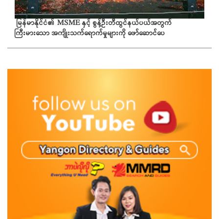
မြန်မာနိုင်ငံ၏ MSME နှင့် စွန့်ဦးတီထွင်နယ်ပယ်အတွက်
ကြီးမားသော အကျိုးသက်ရောက်မှုများကို ဖော်ဆောင်ပေ