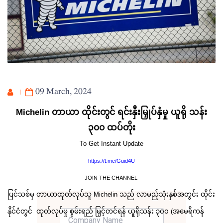
09 March, 2024
Michelin တာယာ ထိုင်းတွင် ရင်းနှီးမြှုပ်နှံမှု ယူရို သန်း
၃၀၀ ထပ်တိုး
To Get Instant Update
https://t.me/Guid4U
JOIN THE CHANNEL
ပြင်သစ်မှ တာယာထုတ်လုပ်သူ Michelin သည် လာမည့်သုံးနှစ်အတွင်း ထိုင်း
နိုင်ငံတွင် ထုတ်လုပ်မှု စွမ်းရည် မြှင့်တင်ရန် ယူရိုသန်း ၃၀၀ (အမေရိကန်