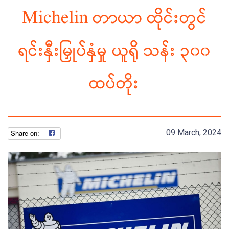
Michelin တာယာ ထိုင်းတွင်
ရင်းနှီးမြှုပ်နှံမှု ယူရို သန်း ၃၀၀
ထပ်တိုး
09 March, 2024