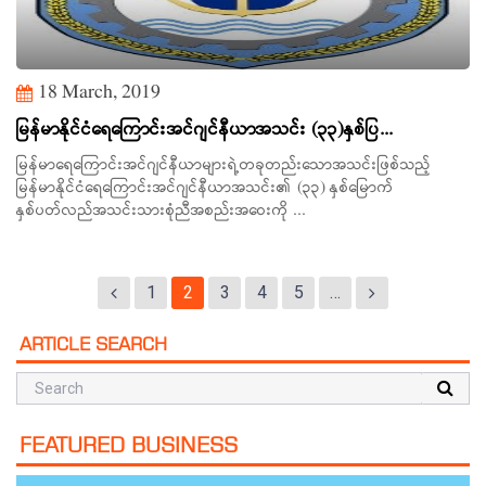
18 March, 2019
မြန်မာနိုင်ငံရေကြောင်းအင်ဂျင်နီယာအသင်း (၃၃)နှစ်ပြ...
မြန်မာရေကြောင်းအင်ဂျင်နီယာများရဲ့တခုတည်းသောအသင်းဖြစ်သည့်
မြန်မာနိုင်ငံရေကြောင်းအင်ဂျင်နီယာအသင်း၏ (၃၃) နှစ်မြောက်
နှစ်ပတ်လည်အသင်းသားစုံညီအစည်းအဝေးကို ...
1
2
3
4
5
…
ARTICLE SEARCH
FEATURED BUSINESS