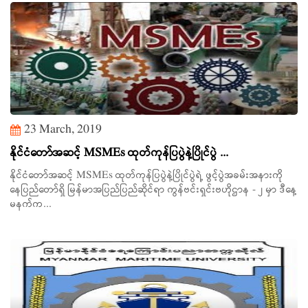
23 March, 2019
နိုင်ငံတော်အဆင့် MSMEs ထုတ်ကုန်ပြပွဲနဲ့ပြိုင်ပွဲ ...
နိုင်ငံတော်အဆင့် MSMEs ထုတ်ကုန်ပြပွဲနဲ့ပြိုင်ပွဲရဲ့ ဖွင့်ပွဲအခမ်းအနားကို
နေပြည်တော်ရှိ မြန်မာအပြည်ပြည်ဆိုင်ရာ ကွန်ဗင်းရှင်းဗဟိုဌာန - ၂ မှာ ဒီနေ့
မနက်က...