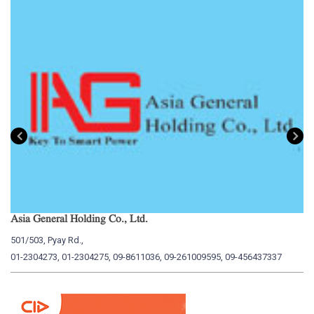
Asia General Holding Co., Ltd.
My
501/503, Pyay Rd.,
15
01-2304273, 01-2304275, 09-8611036, 09-261009595, 09-456437337
01