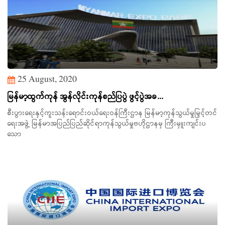
25 August, 2020
မြန်မာ့ထွက်ကုန် အွန်လိုင်းကုန်စည်ပြပွဲ ဖွင့်ပွဲအခ...
စီးပွားရေးနှင့်ကူးသန်းရောင်းဝယ်ရေးဝန်ကြီးဌာန မြန်မာ့ကုန်သွယ်မှုမြှင့်တင်
ရေးအဖွဲ့ မြန်မာအပြည်ပြည်ဆိုင်ရာကုန်သွယ်မှုဗဟိုဌာနမှ ကြီးမှူးကျင်းပ
သော