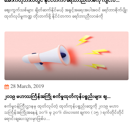
အောက်တိုဘာလတွင် နိုင်ငံတကာ ရော်ဘာညီလာခံကို ကျင်းပ...
ဈေးကွက်သစ်များ ချိတ်ဆက်နိုင်မယ့် အခွင့်အရေးအပါအဝင် ရော်ဘာစိုက်ပျိုး
ထုတ်လုပ်မှုကဏ္ဍ တိုးတက်ဖို့ နိုင်ငံတကာ ရော်ဘာညီလာခံကို
28 March, 2019
၂၀၁၉ မဟာသင်္ကြန်အကြို စက်မှုထုတ်ကုန်ပစ္စည်းများ ဈ...
စက်မှုဝန်ကြီးဌာနမှ ထုတ်လုပ်တဲ့ ထုတ်ကုန်ပစ္စည်းတွေကို ၂၀၁၉ မဟာ
သင်္ကြန်အကြိုအနေနဲ့ ၁၀% မှ ၃၀% discount ချကာ ( ၁၅ ) ရက်တိုင်တိုင်
ရောင်းချပေးသွားမှာဖြစ်ပ...