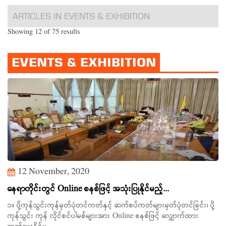
ARTICLES IN EVENTS & EXHIBITION
Showing 12 of 75 results
EVENTS & EXHIBITION
12 November, 2020
နေရာတိုင်းတွင် Online စနစ်ဖြင့် အသုံးပြုနိုင်မည့်...
၁။ ပို့ကုန်သွင်းကုန်မှတ်ပုံတင်ကတ်နှင့် ဆက်စပ်ကတ်များမှတ်ပုံတင်ခြင်း၊ ပို့
ကုန်သွင်း ကုန် လိုင်စင်ပါမစ်များအား Online စနစ်ဖြင့် လျှောက်ထား