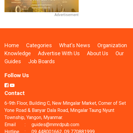
Home
Categories
What's News
Organization
Knowledge
Advertise With Us
About Us
Our
Guides
Job Boards
Follow Us
Contact
6-9th Floor, Building C, New Mingalar Market, Corner of Set
Yone Road & Banyar Dala Road, Mingalar Taung Nyunt
Township, Yangon, Myanmar.
Email
:
guides@mmrdpub.com
Hotline
:
09 448001662, 09 770881999