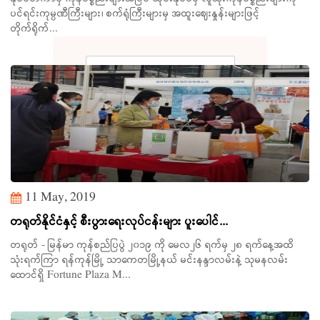
ပင်ရင်းကုမ္ပဏီကြီးများ၊ စက်ရုံကြီးများမှ အထူးဈေးနှုန်းများဖြင့်
တိုက်ရိုက်...
11 May, 2019
Search
တရုတ်နိုင်ငံနှင့် စီးပွားရေးလုပ်ငန်းများ ပူးပေါင်...
တရုတ် - မြန်မာ ကုန်စည်ပြပွဲ ၂၀၁၉ ကို မေလ၂၆ ရက်မှ ၂၈ ရက်နေ့အထိ
သုံးရက်ကြာ ရန်ကုန်မြို့ သာကေတမြို့နယ် မင်းနန္ဒာလမ်းနဲ့ သုမနလမ်း
ထောင်ရှိ Fortune Plaza M...