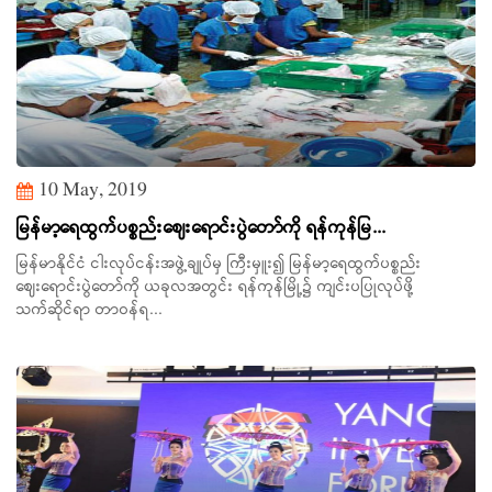
10 May, 2019
မြန်မာ့ရေထွက်ပစ္စည်းဈေးရောင်းပွဲတော်ကို ရန်ကုန်မြ...
မြန်မာနိုင်ငံ ငါးလုပ်ငန်းအဖွဲ့ချုပ်မှ ကြီးမှူး၍ မြန်မာ့ရေထွက်ပစ္စည်း
ဈေးရောင်းပွဲတော်ကို ယခုလအတွင်း ရန်ကုန်မြို့၌ ကျင်းပပြုလုပ်ဖို့
သက်ဆိုင်ရာ တာဝန်ရ...