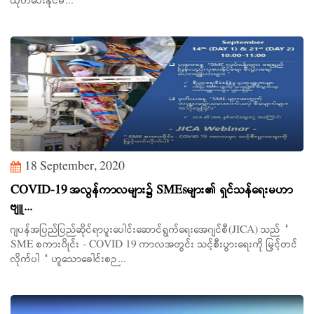
ထုတ်ပေးနိုင်မ...
18 September, 2020
COVID-19 အလွန်ကာလများ၌ SMEsများ၏ ရှင်သန်ရေးမဟာ
ဗျူ...
ဂျပန်အပြည်ပြည်ဆိုင်ရာပူးပေါင်းဆောင်ရွက်ရေးအေဂျင်စီ(JICA) သည် “
SME စကား၀ိုင်း - COVID 19 ကာလအတွင်း သင့်စီးပွားရေးကို မြှင့်တင်
လိုက်ပါ “ ဟူသောခေါင်းစဉ...