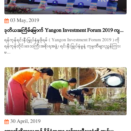
03 May, 2019
ဒုတိယအကြိမ်မြောက် Yangon Investment Forum 2019 ကျ...
ရန်ကုန်ရင်းနှီးမြှုပ်နှံမှုဖိုရမ် ( Yangon Investment Forum 2019 ) ကို
ရန်ကုန်တိုင်းဒေသကြီးအစိုးရအဖွဲ့၊ ရင်းနှီးမြှုပ်နှံမှုနဲ့ ကုမ္ပဏီများညွှန်ကြား
မ...
30 April, 2019