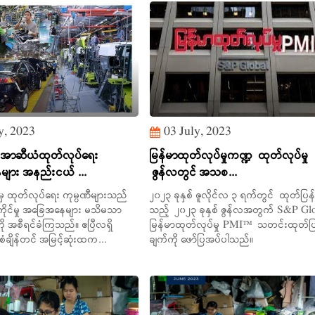
y, 2023
03 July, 2023
် အာဆီယံထုတ်လုပ်ရေး
မြန်မာထုတ်လုပ်မှုကဏ္ဍ ထုတ်လုပ်မှု
ျား အနည်းငယ် ...
ဇွန်လတွင် အသစ...
ငံမှ ထုတ်လုပ်ရေး ကုမ္ပဏီများသည်
၂၀၂၃ ခုနှစ် ဇူလိုင်လ ၃ ရက်တွင် ထုတ်ပြန
ကိုင်မှု အခြေအနေများ မသိမသာ
သည့် ၂၀၂၃ ခုနှစ် ဇွန်လအတွက် S&P Gl
ကို အစီရင်ခံကြသည်။ ဧပြီလရှိ
မြန်မာထုတ်လုပ်မှု PMI™ သတင်းထုတ်ပြ
ံချိန်တင် အမြင့်ဆုံးထက...
ချက်ကို ဖော်ပြအပ်ပါသည်။