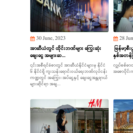
30 June, 2023
28 Jun
အာဆီယံတွင် ထိုင်းဘဏ်များ ကြွေးဆုံး
မြန်မာ့စီ
ချေးငွေ အများဆ...
နှစ်အတန်က
၎င်းအစီရင်ခံစာတွင် အာဆီယံနိုင်ငံများမှ နိုင်ငံ
လျှပ်စစ်ဓာ
၆ နိုင်ငံရှိ ကူးသန်းရောင်းဝယ်ရေးဘဏ်လုပ်ငန်း
အစောပိုင်း
ကဏ္ဍတွင် အကြွေး၊ အပ်ငွေနှင့် ချေးငွေအန္တရာယ်
များဆိုင်ရာ အချ...