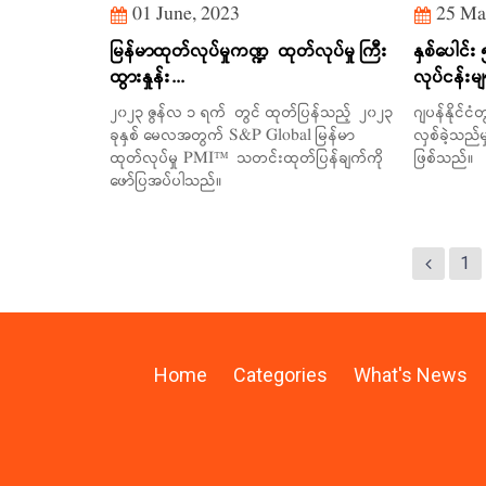
01 June, 2023
25 Ma
မြန်မာထုတ်လုပ်မှုကဏ္ဍ ထုတ်လုပ်မှု ကြီး
နှစ်ပေါင်း 
ထွားနှုန်း...
လုပ်ငန်းမ
၂၀၂၃ ဇွန်လ ၁ ရက် တွင် ထုတ်ပြန်သည့် ၂၀၂၃
ဂျပန်နိုင်ငံ
ခုနှစ် မေလအတွက် S&P Global မြန်မာ
လှစ်ခဲ့သည်မှ
ထုတ်လုပ်မှု PMI™ သတင်းထုတ်ပြန်ချက်ကို
ဖြစ်သည်။
ဖော်ပြအပ်ပါသည်။
1
Home
Categories
What's News