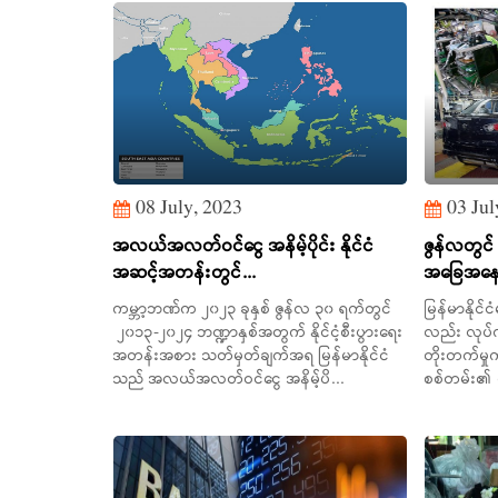
08 July, 2023
03 Jul
အလယ်အလတ်ဝင်ငွေ အနိမ့်ပိုင်း နိုင်ငံ
ဇွန်လတွင
အဆင့်အတန်းတွင်...
အခြေအနေမ
ကမ္ဘာ့ဘဏ်က ၂၀၂၃ ခုနှစ် ဇွန်လ ၃၀ ရက်တွင်
မြန်မာနိုင်
၂၀၁၃-၂၀၂၄ ဘဏ္ဍာနှစ်အတွက် နိုင်ငံ့စီးပွားရေး
လည်း လုပ်
အတန်းအစား သတ်မှတ်ချက်အရ မြန်မာနိုင်ငံ
တိုးတက်မှု
သည် အလယ်အလတ်ဝင်ငွေ အနိမ့်ပိ...
စစ်တမ်း၏ စ