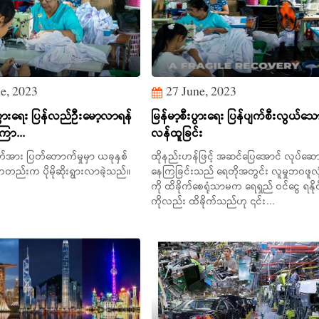
e, 2023
27 June, 2023
းပွားရေး ပြန်လည်ဦးမော့လာရန်
မြန်မာ့စီးပွားရေး ပြန်ပျက်စီးလွယ်သ
ြာ...
လန်ထူခြင်း
တ်အား ပြတ်တောက်မှုမှာ ယခုနှစ်
ထိုနည်းဟန်ဖြင့် အဆင်ပြေအောင် လုပ်ဆေ
ကတည်းက ပိုမိုဆိုးရွားလာခဲ့သည်။
နေကြခြင်းသည် ရေတိုအတွင်း လူမှုဘဝဖူလ
ကို ထိခိုက်စေရုံသာမက ရေရှည် ဝင်ငွေ ရနိုင်
ကိုလည်း ထိခိုက်သည်ဟု ၎င်း...