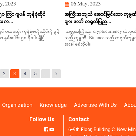
y, 2023
06 May, 2023
၅၀ ကြာ ဂျပန် ကုန်စုံဆိုင်
အကြီးအကျယ် အောင်မြင်သော ကုမ္ပဏ
ျားက...
များ ဇာတိ တရုတ်ပြည...
တွင် ပထမဆုံး ကုန်စုံစတိုးဆိုင်ကို ဖွင့်
ကမ္ဘာ့အကြီးဆုံး cryptocurrency လဲလှယ
ာ နှစ်ပေါင်း ၅၀ နီးပါး ရှိပြီ
သည့် ကုမ္ပဏီ Binance သည် တရုတ်ကုမ္ပ
အခေါ်မခံလိုပါ။
2
3
4
5
…
Organization
Knowledge
Advertise With Us
Abou
Follow Us
Contact
6-9th Floor, Building C, New Mi