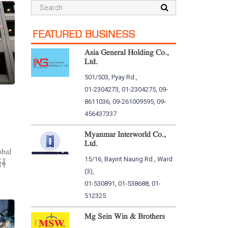
FEATURED BUSINESS
Asia General Holding Co.,
Ltd.
501/503, Pyay Rd.,
01-2304273, 01-2304275, 09-
8611036, 09-261009595, 09-
456437337
Myanmar Interworld Co.,
်
Ltd.
obal
15/16, Bayint Naung Rd., Ward
န်
(3),
01-530891, 01-538688, 01-
512325
Mg Sein Win & Brothers