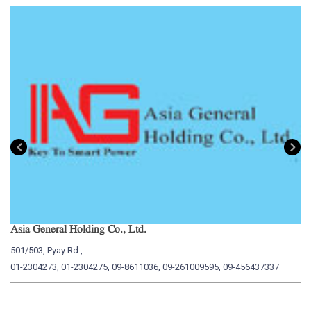
Asia General Holding Co., Ltd.
My
501/503, Pyay Rd.,
15
01-2304273, 01-2304275, 09-8611036, 09-261009595, 09-456437337
01