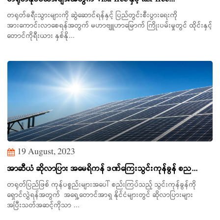
တရုတ်ခရီးသွားများကို ဆွဲဆောင်ရန်နှင့် ပြည်တွင်းစီးပွားရေးကို
အားကောင်းလာစေရန်အတွက် မဟာဗျူဟာမြောက် ကြိုးပမ်းမှုတွင် ထိုင်းနှင့်
တောင်ကိုရီးယား နှစ်နို...
19 August, 2023
အာဆီယံ ဆိုလာပြား အမေရိကန် ဒဏ်ကြေးသွင်းကုန်ခွန် စည...
တရုတ်ပြည်ဖြစ် ကုန်ပစ္စည်းများအပေါ် စည်းကြပ်သည့် သွင်းကုန်ခွန်ကို
ရှောင်လွှဲရန်အတွက် အရှေ့တောင်အာရှ နိုင်ငံများတွင် ဆိုလာပြားများ
အပြီးသတ်အဆင့်ကိုသာ ...