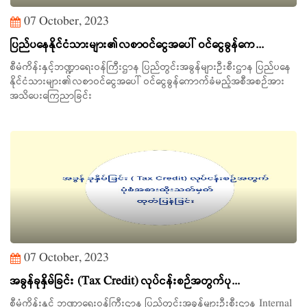
07 October, 2023
ပြည်ပနေနိုင်ငံသားများ၏လစာဝင်ငွေအပေါ် ဝင်ငွေခွန်ကေ...
စီမံကိန်းနှင့်ဘဏ္ဍာရေးဝန်ကြီးဌာန ပြည်တွင်းအခွန်များဦးစီးဌာန ပြည်ပနေ
နိုင်ငံသားများ၏လစာဝင်ငွေအပေါ် ဝင်ငွေခွန်ကောက်ခံမည့်အစီအစဉ်အား
အသိပေးကြေညာခြင်း
07 October, 2023
အခွန်ခုနှိမ်ခြင်း (Tax Credit) လုပ်ငန်းစဉ်အတွက်ပု...
စီမံကိန်းနှင့် ဘဏ္ဍာရေးဝန်ကြီးဌာန ပြည်တွင်းအခွန်များဦးစီးဌာန Internal