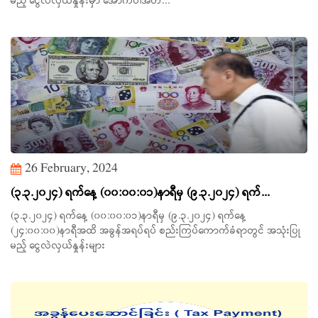
မည့် ငွေလဲလှယ်နှုန်းမှာ အောက်ပါအတ...
26 February, 2024
(၃.၃.၂၀၂၄) ရက်နေ့ (၀၀:၀၀:၀၁)နာရီမှ (၉.၃.၂၀၂၄) ရက်...
(၃.၃.၂၀၂၄) ရက်နေ့ (၀၀:၀၀:၀၁)နာရီမှ (၉.၃.၂၀၂၄) ရက်နေ့
(၂၄:၀၀:၀၀)နာရီအထိ အခွန်အရပ်ရပ် စည်းကြပ်ကောက်ခံရာတွင် အသုံးပြု
မည့် ငွေလဲလှယ်နှုန်းများ