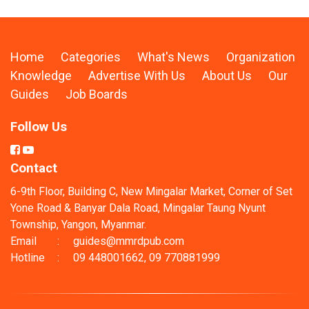
Home
Categories
What's News
Organization
Knowledge
Advertise With Us
About Us
Our
Guides
Job Boards
Follow Us
Contact
6-9th Floor, Building C, New Mingalar Market, Corner of Set
Yone Road & Banyar Dala Road, Mingalar Taung Nyunt
Township, Yangon, Myanmar.
Email
:
guides@mmrdpub.com
Hotline
:
09 448001662, 09 770881999