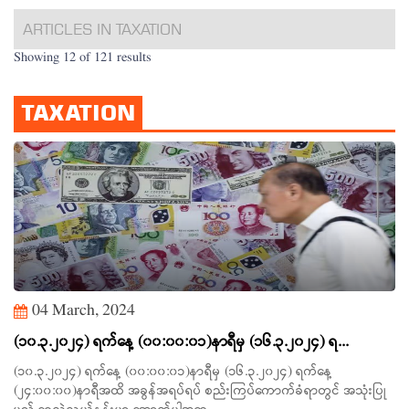
ARTICLES IN TAXATION
Showing 12 of 121 results
TAXATION
04 March, 2024
(၁၀.၃.၂၀၂၄) ရက်နေ့ (၀၀:၀၀:၀၁)နာရီမှ (၁၆.၃.၂၀၂၄) ရ...
(၁၀.၃.၂၀၂၄) ရက်နေ့ (၀၀:၀၀:၀၁)နာရီမှ (၁၆.၃.၂၀၂၄) ရက်နေ့
(၂၄:၀၀:၀၀)နာရီအထိ အခွန်အရပ်ရပ် စည်းကြပ်ကောက်ခံရာတွင် အသုံးပြု