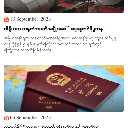
13 September, 2023
အိန္ဒိယက တရုတ်သံမဏိအချို့အပေါ် ဈေးချတင်ပို့မှုတန...
အိန္ဒိယအစိုးရက တရုတ်သံမဏိအချို့အပေါ် ဈေးအနိမ့်ဖြင့် ဈေးချတင်ပို့မှု
တန်ပြန်ခွန် ၅ နှစ် ချမှတ်ကြောင်း စက်တင်ဘာလ ၁၁ ရက်တွင်
ကြေညာချက်ထုတ်ပြန်ခဲ့သည်။
05 September, 2023
တရုတ်နိုင်ငံသားများအတွက် visa-free နှင့် tax-free...