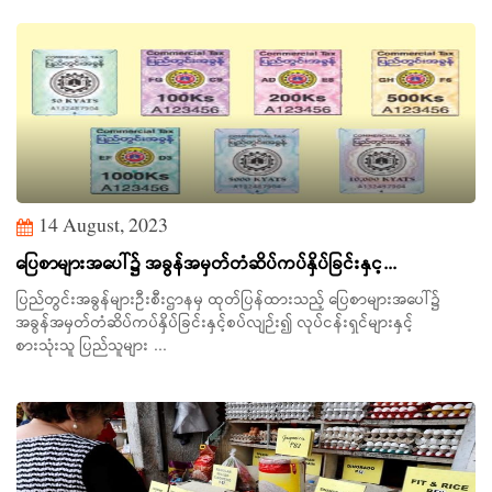
14 August, 2023
ပြေစာများအပေါ်၌ အခွန်အမှတ်တံဆိပ်ကပ်နှိပ်ခြင်းနှင့...
ပြည်တွင်းအခွန်များဦးစီးဌာနမှ ထုတ်ပြန်ထားသည့် ပြေစာများအပေါ်၌
အခွန်အမှတ်တံဆိပ်ကပ်နှိပ်ခြင်းနှင့်စပ်လျဉ်း၍ လုပ်ငန်းရှင်များနှင့်
စားသုံးသူ ပြည်သူများ ...