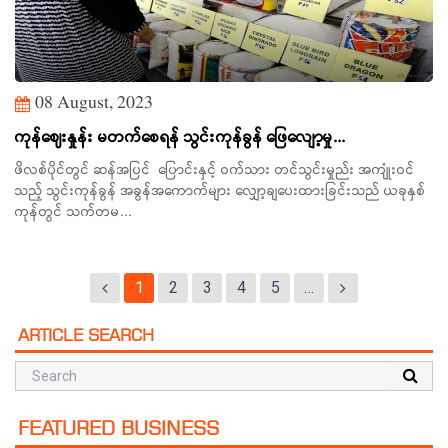
08 August, 2023
ကုန်ဈေးနှုန်း မတက်စေရန် သွင်းကုန်ခွန် ဖြေလျော့မှု...
ဖိလစ်ပိုင်တွင် ဆန်အပြင် ပြောင်းနှင့် ဝက်သား တင်သွင်းမှုည်း အကျုံးဝင်
သည့် သွင်းကုန်ခွန် အခွန်အကောက်များ လျှော့ချ‌ပေးထားခြင်းသည် ယခုနှစ်
ကုန်တွင် သက်တမ...
1
2
3
4
5
…
ARTICLE SEARCH
FEATURED BUSINESS