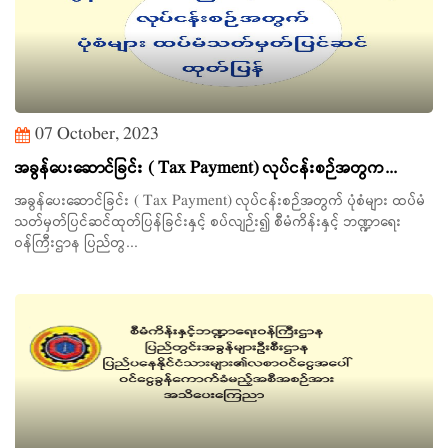
07 October, 2023
အခွန်ပေးဆောင်ခြင်း ( Tax Payment) လုပ်ငန်းစဉ်အတွက...
အခွန်ပေးဆောင်ခြင်း ( Tax Payment) လုပ်ငန်းစဉ်အတွက် ပုံစံများ ထပ်မံ
သတ်မှတ်ပြင်ဆင်ထုတ်ပြန်ခြင်းနှင့် စပ်လျဉ်း၍ စီမံကိန်းနှင့် ဘဏ္ဍာရေး
ဝန်ကြီးဌာန ပြည်တွ...