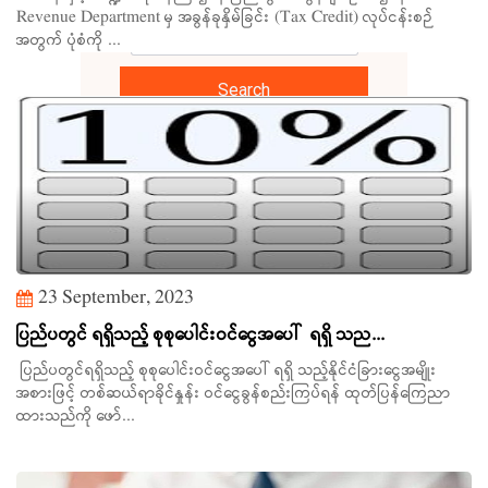
Revenue Department မှ အခွန်ခုနှိမ်ခြင်း (Tax Credit) လုပ်ငန်းစဉ်
အတွက် ပုံစံကို ...
Search
23 September, 2023
ပြည်ပတွင် ရရှိသည့် စုစုပေါင်းဝင်ငွေအပေါ် ရရှိ သည...
ပြည်ပတွင်ရရှိသည့် စုစုပေါင်းဝင်ငွေအပေါ် ရရှိ သည့်နိုင်ငံခြားငွေအမျိုး
အစားဖြင့် တစ်ဆယ်ရာခိုင်နှုန်း ဝင်ငွေခွန်စည်းကြပ်ရန် ထုတ်ပြန်ကြေညာ
ထားသည်ကို ဖော်...