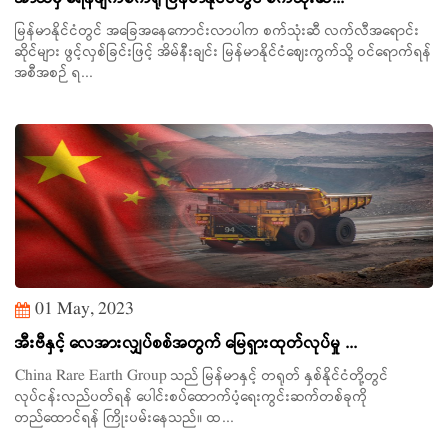
မြန်မာနိုင်ငံတွင် အခြေအနေကောင်းလာပါက စက်သုံးဆီ လက်လီအရောင်း
ဆိုင်များ ဖွင့်လှစ်ခြင်းဖြင့် အိမ်နီးချင်း မြန်မာနိုင်ငံ‌ဈေးကွက်သို့ ဝင်ရောက်ရန်
အစီအစဉ် ရ...
01 May, 2023
အီးဗီနှင့် လေအားလျှပ်စစ်အတွက် မြေရှားထုတ်လုပ်မှု ...
China Rare Earth Group သည် မြန်မာနှင့် တရုတ် နှစ်နိုင်ငံတို့တွင်
လုပ်ငန်းလည်ပတ်ရန် ပေါင်းစပ်ထောက်ပံ့ရေးကွင်းဆက်တစ်ခုကို
တည်ထောင်ရန် ကြိုးပမ်းနေသည်။ ထ...