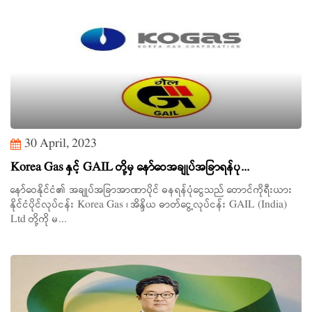
30 April, 2023
Korea Gas နှင့် GAIL တို့မှ နော်ဝေအချုပ်အခြာရန်ပု...
နော်ဝေနိုင်ငံ၏ အချုပ်အခြာအာဏာပိုင် ဓနရန်ပုံငွေသည် တောင်ကိုရီးယား
နိုင်ငံပိုင်လုပ်ငန်း Korea Gas ၊ အိန္ဒိယ ဓာတ်ငွေ့လုပ်ငန်း GAIL (India)
Ltd တို့ကို မ...