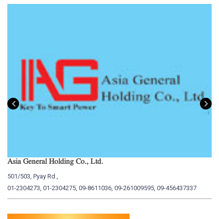
Asia General Holding Co., Ltd.
My
501/503, Pyay Rd.,
15
01-2304273, 01-2304275, 09-8611036, 09-261009595, 09-456437337
01