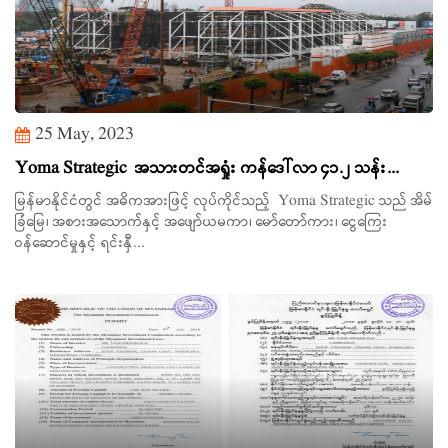
25 May, 2023
Yoma Strategic အသားတင်အရှုံး ကန်ဒေါ်လာ ၄၁.၂ သန်း...
မြန်မာနိုင်ငံတွင် အဓိကအားဖြင့် လုပ်ကိုင်သည့် Yoma Strategic သည် အိမ်
ခြံမြေ၊ အစားအသောက်နှင့် အဖျော်ယမကာ၊ မော်တော်ကား၊ ငွေကြေး
ဝန်ဆောင်မှုနှင့် ရင်းနှီ...