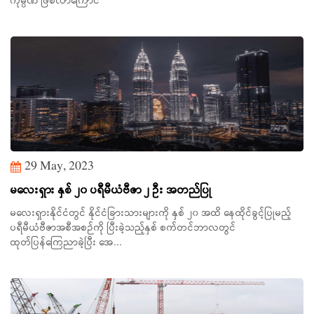
ကုမ္ပဏီ ဖြစ်လာကြောင်
29 May, 2023
မလေးရှား နှစ် ၂၀ ပရီမီယံဗီဇာ ၂ ဦး အတည်ပြု
မလေးရှားနိုင်ငံတွင် နိုင်ငံခြားသားများကို နှစ် ၂၀ အထိ နေထိုင်ခွင့်ပြုမည့်
ပရီမီယံဗီဇာအစီအစဉ်ကို ပြီးခဲ့သည့်နှစ် စက်တင်ဘာလတွင်
ထုတ်ပြန်ကြေညာခဲ့ပြီး အေ...