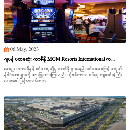
06 May, 2023
ဂျပန် ပထမဆုံး ကာစီနို MGM Resorts International က...
အာရှမှ မကာအိုနှင့် စင်ကာပူတို့မှ ကာစီနိုများသည် အဓိကအားဖြင့် တရုတ်
နိုင်ငံသားများကို အားပြုထားကြသည်။ ကိုဗစ်ကာလ ဝင်ငွေ ကျဆင်းခဲ့ကြီး
ယခုအခါ ပြန်နာလန်ထလ...