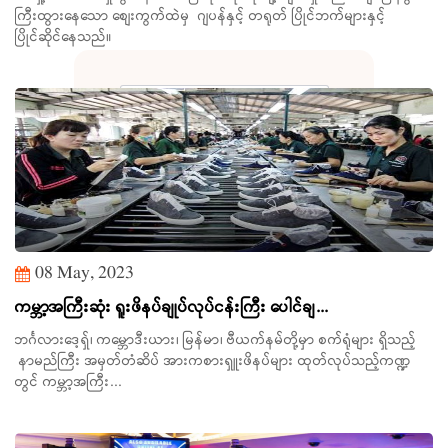
ကြီးထွားနေသော စျေးကွက်ထဲမှ ဂျပန်နှင့် တရုတ် ပြိုင်ဘက်များနှင့်
ပြိုင်ဆိုင်နေသည်။
08 May, 2023
Search
ကမ္ဘာ့အကြီးဆုံး ရူးဖိနပ်ချုပ်လုပ်ငန်းကြီး ပေါင်ချ...
ဘင်္ဂလားဒေ့ရှ်၊ ကမ္ဘောဒီးယား၊ မြန်မာ၊ ဗီယက်နမ်တို့မှာ စက်ရုံများ ရှိသည့်
နာမည်ကြီး အမှတ်တံဆိပ် အားကစားရှူးဖိနပ်များ ထုတ်လုပ်သည့်ကဏ္ဍ
တွင် ကမ္ဘာ့အကြီး...