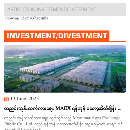
ARTICLES IN INVESTMENT/DIVESTMENT
Showing 12 of 437 results
INVESTMENT/DIVESTMENT
13 June, 2023
တညင်းကုန်းလက်ကားဈေး MAEX ရန်ကုန် စတော့အိတ်ချိန်း ...
တညင်းကုန်းလက်ကားဈေး လုပ်ကိုင်သည့် Myanmar Agro Exchange
Public Co., Ltd. သည် ရန်ကုန် စတော့အိတ်ချိန်း အဋ္ဌမမြောက် စာရင်းဝင်