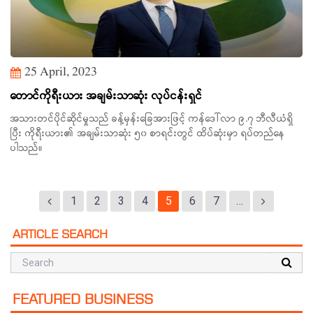
25 April, 2023
တောင်ကိုရီးယား အချမ်းသာဆုံး လုပ်ငန်းရှင်
အသားတင်ပိုင်ဆိုင်မှုသည် ခန့်မှန်းခြေအားဖြင့် ကန်ဒေါ်လာ ၉.၇ ဘီလီယံရှိ
ပြီး ကိုရီးယား၏ အချမ်းသာဆုံး ၅၀ စာရင်းတွင် ထိပ်ဆုံးမှာ ရပ်တည်နေ
ပါသည်။
1
2
3
4
5
6
7
…
ARTICLE SEARCH
FEATURED BUSINESS