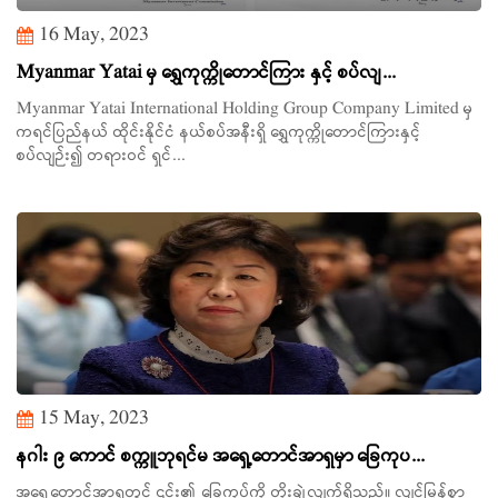
16 May, 2023
Myanmar Yatai မှ ရွှေကုက္ကိုတောင်ကြား နှင့် စပ်လျ...
Myanmar Yatai International Holding Group Company Limited မှ
ကရင်ပြည်နယ် ထိုင်းနိုင်ငံ နယ်စပ်အနီးရှိ ရွှေကုက္ကိုတောင်ကြားနှင့်
စပ်လျဉ်း၍ တရားဝင် ရှင်...
15 May, 2023
နဂါး ၉ ကောင် စက္ကူဘုရင်မ အရှေ့တောင်အာရှမှာ ခြေကုပ...
အရှေ့တောင်အာရှတွင် ၎င်း၏ ခြေကုပ်ကို တိုးချဲ့လျက်ရှိသည်။ လျင်မြန်စွာ