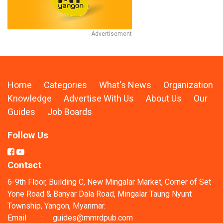
Home
Categories
What's News
Organization
Knowledge
Advertise With Us
About Us
Our
Guides
Job Boards
Follow Us
Contact
6-9th Floor, Building C, New Mingalar Market, Corner of Set
Yone Road & Banyar Dala Road, Mingalar Taung Nyunt
Township, Yangon, Myanmar.
Email
:
guides@mmrdpub.com