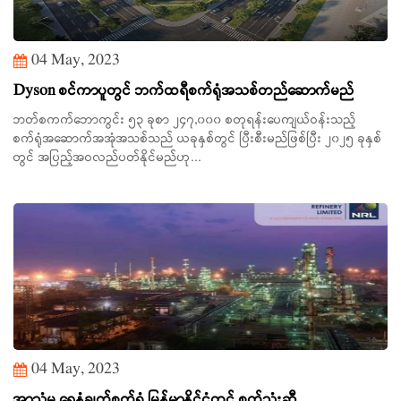
04 May, 2023
Dyson စင်ကာပူတွင် ဘက်ထရီစက်ရုံအသစ်တည်ဆောက်မည်
ဘတ်စကက်ဘောကွင်း ၅၃ ခုစာ ၂၄၇,၀၀၀ စတုရန်းပေကျယ်ဝန်းသည့်
စက်ရုံအဆောက်အအုံအသစ်သည် ယခုနှစ်တွင် ပြီးစီးမည်ဖြစ်ပြီး ၂၀၂၅ ခုနှစ်
တွင် အပြည့်အဝလည်ပတ်နိုင်မည်ဟု...
04 May, 2023
အာသံမှ ရေနံချက်စက်ရုံ မြန်မာနိုင်ငံတွင် စက်သုံးဆီ...