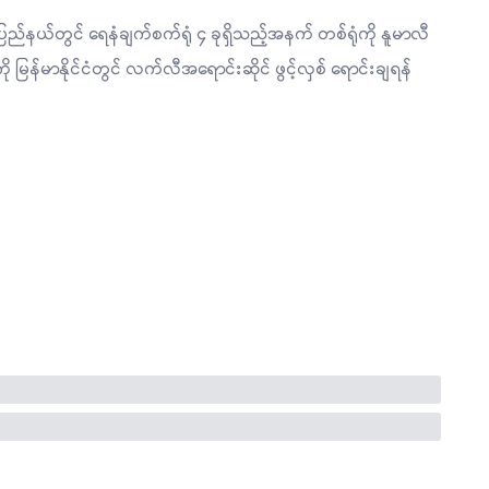
နယ်တွင် ရေနံချက်စက်ရုံ ၄ ခုရှိသည့်အနက် တစ်ရုံကို နူမာလီ
မြန်မာနိုင်ငံတွင် လက်လီအရောင်းဆိုင် ဖွင့်လှစ် ရောင်းချရန်