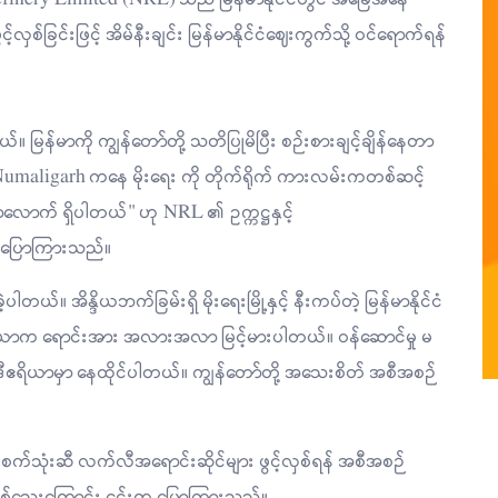
်ခြင်းဖြင့် အိမ်နီးချင်း မြန်မာနိုင်ငံ‌ဈေးကွက်သို့ ဝင်ရောက်ရန်
်။ မြန်မာကို ကျွန်တော်တို့ သတိပြုမိပြီး စဉ်းစားချင့်ချိန်နေတာ
umaligarh ကနေ မိုးရေး ကို တိုက်ရိုက် ကားလမ်းကတစ်ဆင့်
ီတာလောက် ရှိပါတယ်" ဟု NRL ၏ ဥက္ကဋ္ဌနှင့်
က ပြောကြားသည်။
ယ်။ အိန္ဒိယဘက်ခြမ်းရှိ မိုးရေးမြို့နှင့် နီးကပ်တဲ့ မြန်မာနိုင်ငံ
ရိယာက ရောင်းအား အလားအလာ မြင့်မားပါတယ်။ ဝန်ဆောင်မှု မ
ီဧရိယာမှာ နေထိုင်ပါတယ်။ ကျွန်တော်တို့ အသေးစိတ် အစီအစဉ်
 စက်သုံးဆီ လက်လီအရောင်းဆိုင်များ ဖွင့်လှစ်ရန် အစီအစဉ်
ြစ်သေးကြောင်း ၎င်းက ပြောကြားသည်။