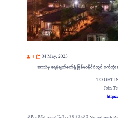
04 May, 2023
အာသံမှ ရေနံချက်စက်ရုံ မြန်မာနိုင်ငံတွင် စက်သ
TO GET 
Join T
https
အိန္ဒိယနိုင်ငံ အာသံပြည်နယ်ရှိ နိုင်ငံပိုင် Numaliga