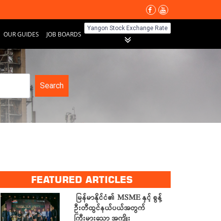
Yangon Stock Exchange Rate
OUR GUIDES
JOB BOARDS
Search
FEATURED ARTICLES
မြန်မာနိုင်ငံ၏ MSME နှင့် စွန့်
ဦးတီထွင်နယ်ပယ်အတွက်
ကြီးမားသော အကျိုး