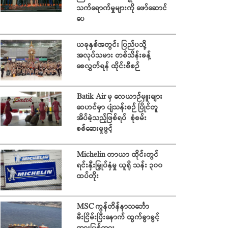
သက်ရောက်မှုများကို ဖော်ဆောင်
ပေ
ယခုနှစ်အတွင်း ပြည်ပသို့
အလုပ်သမား တစ်သိန်းခန့်
စေလွှတ်ရန် ထိုင်းစီစဉ်
Batik Air မှ လေယာဉ်မှူးများ
ဝေဟင်မှာ ပျံသန်းစဉ် ပြိုင်တူ
အိပ်ခဲ့သည့်ဖြစ်ရပ် စုံစမ်း
စစ်ဆေးမှုဖွင့်
Michelin တာယာ ထိုင်းတွင်
ရင်းနှီးမြှုပ်နှံမှု ယူရို သန်း ၃၀၀
ထပ်တိုး
MSC ကွန်တိန်နာသင်္ဘော
မီးငြိမ်းပြီးနောက် ထွက်ခွာခွင့်
တားမြစ်ထား