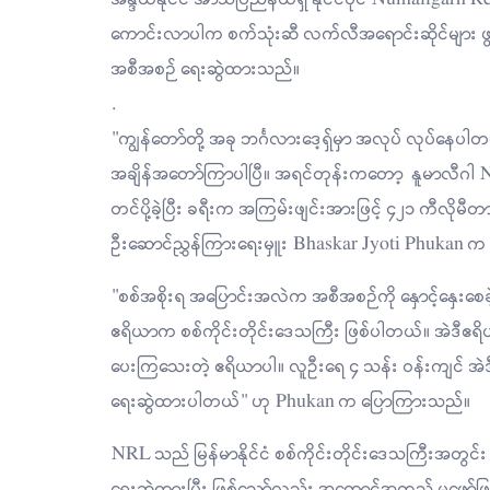
ကောင်းလာပါက စက်သုံးဆီ လက်လီအရောင်းဆိုင်များ ဖွင့်လှစ
အစီအစဉ် ရေးဆွဲထားသည်။
.
"ကျွန်တော်တို့ အခု ဘင်္ဂလားဒေ့ရှ်မှာ အလုပ် လုပ်နေပါတယ
အချိန်အတော်ကြာပါပြီ။ အရင်တုန်းကတော့ နူမာလီဂါ N
တင်ပို့ခဲ့ပြီး ခရီးက အကြမ်းဖျင်းအားဖြင့် ၄၂၁ ကီလိုမ
ဦးဆောင်ညွှန်ကြားရေးမှူး Bhaskar Jyoti Phukan 
"စစ်အစိုးရ အပြောင်းအလဲက အစီအစဉ်ကို နှောင့်နှေးစေခဲ့ပါတ
ဧရိယာက စစ်ကိုင်းတိုင်းဒေသကြီး ဖြစ်ပါတယ်။ အဲဒီဧ
ပေးကြသေးတဲ့ ဧရိယာပါ။ လူဦးရေ ၄ သန်း ဝန်းကျင် အဲဒ
ရေးဆွဲထားပါတယ်" ဟု Phukan က ပြောကြားသည်။
NRL သည် မြန်မာနိုင်ငံ စစ်ကိုင်းတိုင်းဒေသကြီးအတွင်း
ရေးဆွဲထားပြီး ဖြစ်သော်လည်း အကောင်အထည် မဖော်ဖ