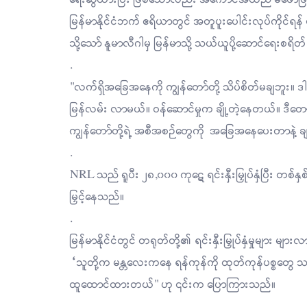
မြန်မာနိုင်ငံဘက် ဧရိယာတွင် အတူပူးပေါင်းလုပ်ကိုင်ရ
သို့သော် နူမာလီဂါမှ မြန်မာသို့ သယ်ယူပို့ဆောင်ရေးစရ
.
"လက်ရှိအ‌ခြေအနေကို ကျွန်တော်တို့ သိပ်စိတ်မချဘူး။ 
မြန်လမ်း လာမယ်။ ဝန်ဆောင်မှုက ချို့တဲ့နေတယ်။ ဒီတ
ကျွန်တော်တို့ရဲ့ အစီအစဉ်တွေကို အခြေအနေပေးတာနဲ့
.
NRL သည် ရူပီး ၂၈,၀၀၀ ကုဋေ ရင်းနှီးမြှုပ်နှံပြီး တစ်နှ
မြှင့်နေသည်။
.
မြန်မာနိုင်ငံတွင် တရုတ်တို့၏ ရင်းနှီးမြှုပ်နှံမှု
“သူတို့က မန္တလေးကနေ ရန်ကုန်ကို ထုတ်ကုန်ပစ္စတွေ
ထူထောင်ထားတယ်" ဟု ၎င်းက ပြောကြားသည်။
.