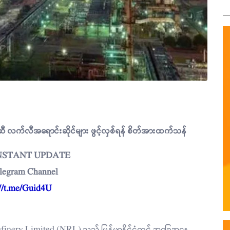
ုံးဆီ လက်လီအရောင်းဆိုင်များ ဖွင့်လှစ်ရန် စိတ်အားထက်သန်
INSTANT UPDATE
elegram Channel
://t.me/Guid4U
rh Refinery Limited (NRL) သည် မြန်မာနိုင်ငံတွင် အခြေအနေ