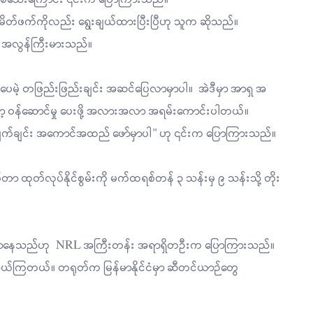
န် မိတ်ဖက်ကိုလည်း ရွေးချယ်ထားပြီးပြီဟု သူက ဆိုသည်။
ိတ် အလွန်ကြီးမားသည်။
ဒါပေမဲ့ တဖြည်းဖြည်းချင်း အဆင်ပြေလာမှာပါ။ အဲဒီမှာ အာရှ အ
ော့ ဝန်ဆောင်မှု ပေးဖို့ အလားအလာ အရမ်းကောင်းပါတယ်။
 ချက်ချင်း အကောင်အထည် ဖော်မှာပါ" ဟု ၎င်းက ပြောကြားသည်။
စ်တာ ထုတ်လုပ်နိုင်စွမ်းကို မက်ထရစ်တန် ၃ သန်းမှ ၉ သန်းသို့ တိုး
များ များလာနေသည်ဟု NRL အကြီးတန်း အရာရှိတဦးက ပြောကြားသည်။
 သယ်ကြတယ်။ တရုတ်က မြန်မာနိုင်ငံမှာ ဆီတင်ယာဉ်တွေ