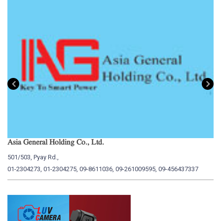
Asia General Holding Co., Ltd.
My
501/503, Pyay Rd.,
15
01-2304273, 01-2304275, 09-8611036, 09-261009595, 09-456437337
01