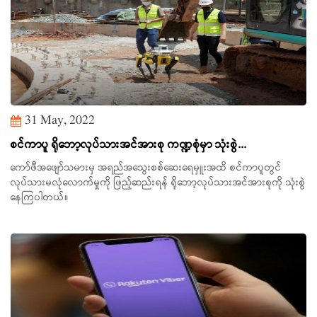
31 May, 2022
စင်ကာပူ ရိုဘော့လုပ်သားအင်အားစု ကဏ္ဍစုံမှာ သုံးစွဲ...
ကော်ဖီအဖျော်သမားမှ အရည်အသွေးစစ်ဆေးရေမှူးအထိ စင်ကာပူတွင်
လုပ်သားမလုံလောက်မှုကို ဖြည့်ဆည်းရန် ရိုဘော့လုပ်သားအင်အားစုကို သုံးစွဲ
နေကြပါတယ်။