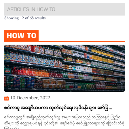
ARTICLES IN HOW TO
Showing 12 of 68 results
HOW TO
10 December, 2022
စင်ကာပူ အဖျော်ယမကာ ထုတ်လုပ်ရေးလုပ်ငန်းများ ဖော်မြ...
စင်ကာပူတွင် အချိုရည်ထုတ်လုပ်သူ အများအပြားသည် သကြားနှင့် ပြည့်ဝ
ဆီများကို လျှော့ချပစ်ရန် ၎င်းတို့၏ ဖျော်စပ်ပုံ ဖော်မြူလာများကို ပြောင်းလဲခဲ့