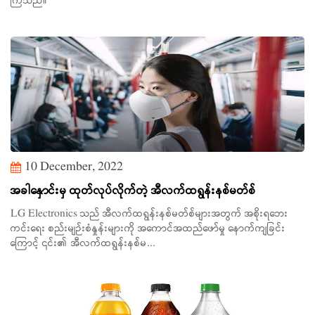
ကြသည်။
10 December, 2022
အခါနှောင်းမှ ထုတ်လုပ်လိုက်တဲ့ အီလက်ထရွန်းနစ်မတ်စ်
LG Electronics သည် အီလက်ထရွန်းနစ်မတ်စ်များအတွက် အစိုးရဘေး
ကင်းရေး စည်းမျဉ်းစံနှုန်းများကို အကောင်အထည်ဖော်မှု နောက်ကျခြင်း
ကြောင့် ၎င်း၏ အီလက်ထရွန်းနစ်မ...