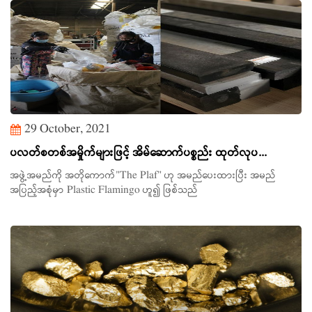
29 October, 2021
ပလတ်စတစ်အမှိုက်များဖြင့် အိမ်ဆောက်ပစ္စည်း ထုတ်လုပ...
အဖွဲ့အမည်ကို အတိုကောက်"The Plaf" ဟု အမည်ပေးထားပြီး အမည်
အပြည့်အစုံမှာ Plastic Flamingo ဟူ၍ ဖြစ်သည်