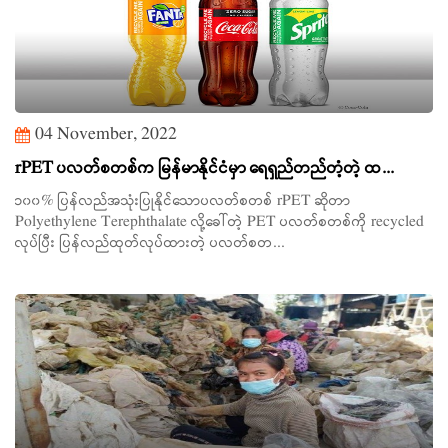
04 November, 2022
rPET ပလတ်စတစ်က မြန်မာနိုင်ငံမှာ ရေရှည်တည်တံ့တဲ့ ထ...
၁၀၀% ပြန်လည်အသုံးပြုနိုင်သောပလတ်စတစ် rPET ဆိုတာ
Polyethylene Terephthalate လို့ခေါ်တဲ့ PET ပလတ်စတစ်ကို recycled
လုပ်ပြီး ပြန်လည်ထုတ်လုပ်ထားတဲ့ ပလတ်စတ...