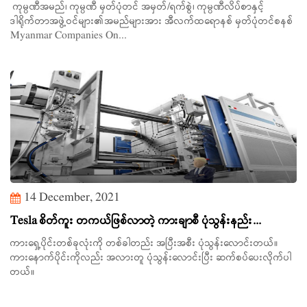
ကုမ္ပဏီအမည်၊ ကုမ္ပဏီ မှတ်ပုံတင် အမှတ်/ရက်စွဲ၊ ကုမ္ပဏီလိပ်စာနှင့်
ဒါရိုက်တာအဖွဲ့ဝင်များ၏အမည်များအား အီလက်ထရောနစ် မှတ်ပုံတင်စနစ်
Myanmar Companies On...
14 December, 2021
Tesla စိတ်ကူး တကယ်ဖြစ်လာတဲ့ ကားချာစီ ပုံသွန်းနည်း...
ကားရှေ့ပိုင်းတစ်ခုလုံးကို တစ်ခါတည်း အပြီးအစီး ပုံသွန်းလောင်းတယ်။
ကားနောက်ပိုင်းကိုလည်း အလားတူ ပုံသွန်းလောင်းပြီး ဆက်စပ်ပေးလိုက်ပါ
တယ်။