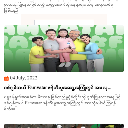
စွာအသုံးပြုနေဆဲဖြစ်သည့် ကမ္ဘာ့နောက်ဆုံးနေရာများထဲမှ နေရာတစ်ခု
ဖြစ်သည်
Search
04 July, 2022
ဒစ်ဂျစ်တယ် Famvatar ဖန်တီးမှုအတွေ့အကြုံတွင် အားလု...
ပရူဒန်ရှယ်အာမခံက မိသားစု ဖြစ်တည်မှုပုံစံတိုင်းကို ဂုဏ်ပြုသောအနေဖြင့်
ဒစ်ဂျစ်တယ် Famvatar ဖန်တီးမှုအတွေ့အကြုံတွင် အားလုံးပါဝင်ကြရန်
ဖိတ်ခေါ်