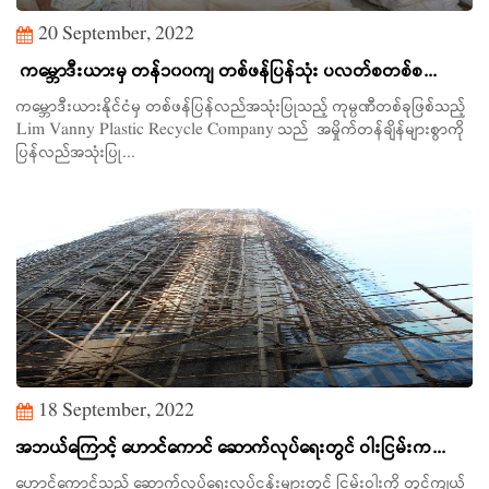
20 September, 2022
ကမ္ဘောဒီးယားမှ တန်၁၀၀ကျ တစ်ဖန်ပြန်သုံး ပလတ်စတစ်စ...
ကမ္ဘောဒီးယားနိုင်ငံမှ တစ်ဖန်ပြန်လည်အသုံးပြုသည့် ကုမ္ပဏီတစ်ခုဖြစ်သည့်
Lim Vanny Plastic Recycle Company သည် အမှိုက်တန်ချိန်များစွာကို
ပြန်လည်အသုံးပြု...
18 September, 2022
အဘယ်ကြောင့် ဟောင်ကောင် ဆောက်လုပ်ရေးတွင် ဝါးငြမ်းက...
ဟောင်ကောင်သည် ဆောက်လုပ်ရေးလုပ်ငန်းများတွင် ငြမ်းဝါးကို တွင်ကျယ်