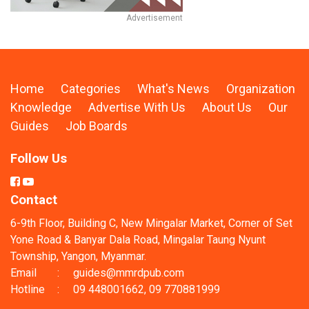
Home
Categories
What's News
Organization
Knowledge
Advertise With Us
About Us
Our
Guides
Job Boards
Follow Us
Contact
6-9th Floor, Building C, New Mingalar Market, Corner of Set
Yone Road & Banyar Dala Road, Mingalar Taung Nyunt
Township, Yangon, Myanmar.
Email
:
guides@mmrdpub.com
Hotline
:
09 448001662, 09 770881999