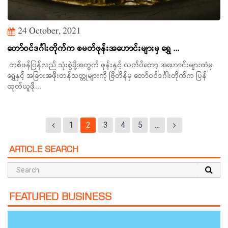
24 October, 2021
တော်ဝင်ဒင်္ဂါးတိုက်က စမတ်ဖုန်းအဟောင်းများမှ ရွှေ ...
တစ်ဖန်ပြန်လည် သုံးစွဲဖို့အတွက် ဖုန်းနှင့် လက်ပ်တော့ အဟောင်းများထံမှ
ရွှေနှင့် အခြားအဖိုးတန်သတ္တုများကို ဗြိတိန်မှ တော်ဝင်ဒင်္ဂါးတိုက်က ပြန်
ထုတ်ယူဖို...
1
2
3
4
5
…
ARTICLE SEARCH
FEATURED BUSINESS