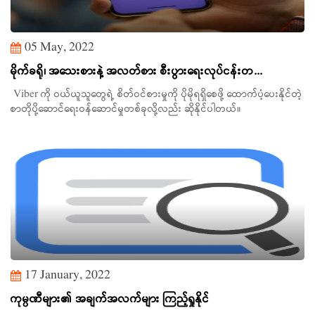
05 May, 2022
မိုက်ခရို၊ အသေးစားနဲ့ အလတ်စား စီးပွားရေးလုပ်ငန်းတ...
Viber ကို ဝယ်ယူသူတွေရဲ့ စိတ်ဝင်စားမှုကို ပိုမိုရရှိစေဖို့ ထောက်ပံ့ပေးနိုင်တဲ့
စာတိုပို့ဆောင်ရေးဝန်ဆောင်မှုတစ်ခုလို့လည်း ဆိုနိုင်ပါတယ်။
17 January, 2022
ကုမ္ပဏီများ၏ အချက်အလက်များ ကြည့်ရှုနိုင်