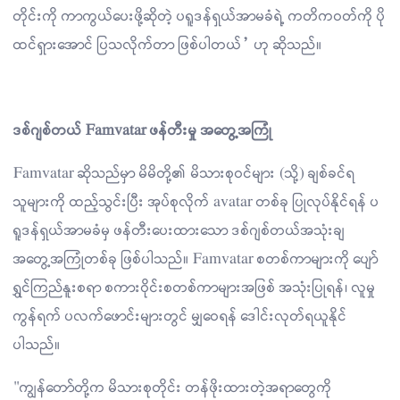
တိုင်းကို ကာကွယ်ပေးဖို့ဆိုတဲ့ ပရူဒန်ရှယ်အာမခံရဲ့ ကတိကဝတ်ကို ပို
ထင်ရှားအောင် ပြသလိုက်တာ ဖြစ်ပါတယ်” ဟု ဆိုသည်။
ဒစ်ဂျစ်တယ် Famvatar ဖန်တီးမှု အတွေ့အကြုံ
Famvatar ဆိုသည်မှာ မိမိတို့၏ မိသားစုဝင်များ (သို့) ချစ်ခင်ရ
သူများကို ထည့်သွင်းပြီး အုပ်စုလိုက် avatar တစ်ခု ပြုလုပ်နိုင်ရန် ပ
ရူဒန်ရှယ်အာမခံမှ ဖန်တီးပေးထားသော ဒစ်ဂျစ်တယ်အသုံးချ
အတွေ့အကြုံတစ်ခု ဖြစ်ပါသည်။ Famvatar စတစ်ကာများကို ပျော်
ရွှင်ကြည်နူးစရာ စကားဝိုင်းစတစ်ကာများအဖြစ် အသုံးပြုရန်၊ လူမှု
ကွန်ရက် ပလက်ဖောင်းများတွင် မျှဝေရန် ဒေါင်းလုတ်ရယူနိုင်
ပါသည်။
"ကျွန်တော်တို့က မိသားစုတိုင်း တန်ဖိုးထားတဲ့အရာတွေကို