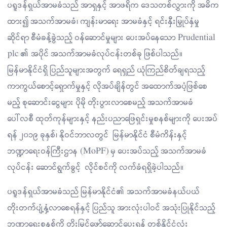
ပရူဒန်ရှယ်အာမခံသည် အာရှနှင့် အာဖရိက ဒေသတစ်လွှားကို အဓိက
ထား၍ အသက်အာမခံ၊ ကျန်းမာရေး အာမခံနှင့် ရင်းနှီးမြှုပ်နှံမှု
ဆိုင်ရာ စီမံခန့်ခွဲသည့် ဝန်ဆောင်မှုများ ပေးအပ်နေသော Prudential
plc ၏ အပိုင် အသက်အာမခံလုပ်ငန်းတစ်ခု ဖြစ်ပါသည်။
မြန်မာနိုင်ငံရှိ ပြည်သူများအတွက် ရေရှည် ယုံကြည်စိတ်ချရသည့်
ကာကွယ်စောင့်ရှောက်မှုနှင့် လိုအပ်ချိန်တွင် အထောက်အပံ့ဖြစ်စေ
မည့် စုဆောင်းငွေများ ပိုမို တိုးပွားလာစေမည့် အသက်အာမခံ
ပေါ်လစီ ထုတ်ကုန်များနှင့် နည်းပညာဖြေရှင်းမှုစနစ်များကို ပေးအပ်
ရန် ၂၀၁၉ ခုနှစ်၊ နိုဝင်ဘာလတွင် မြန်မာနိုင်ငံ စီမံကိန်းနှင့်
ဘဏ္ဍာရေးဝန်ကြီးဌာန (MoPF) မှ ပေးအပ်သည့် အသက်အာမခံ
လုပ်ငန်း ဆောင်ရွက်ခွင့် လိုင်စင်ကို လက်ခံရရှိခဲ့ပါသည်။
ပရူဒန်ရှယ်အာမခံသည် မြန်မာနိုင်ငံ၏ အသက်အာမခံနယ်ပယ်
တိုးတက်ပျံ့နှံ့လာစေရန်နှင့် ပြည်သူ အားလုံးပါဝင် အသုံးပြုနိုင်သည့်
ဘဏ္ဍာရေးစနစ်ကို တိုးမြှင့်ဖော်ဆောင်ပေးရန် တစ်နိုင်ငံလုံး