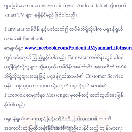
များဖြစ်သော microwave ၊ air fryer ၊ Android tablet သို့မဟုတ်
smart TV များ ရရှိနိုင်မည် ဖြစ်ပါသည်။
Famvatar ကမ်ပိန်းနှင့်ပတ်သက်၍ ထပ်မံသိရှိလိုပါက ပရူဒန်ရှယ်
အာမခံ၏ Facebook
စာမျက်နှာ
www.facebook.com/PrudentialMyanmarLifeInsur
တွင် ဝင်ရောက်ကြည့်ရှုနိုင်ပါသည်။ Famvatar ကမ်ပိန်းတွင် ပါဝင်
ယှဉ်ပြိုင်လိုသူများ သို့မဟုတ် ကမ်ပိန်းအကြောင်း အသေးစိတ် ထပ်မံ
သိရှိလိုသူများအနေဖြင့် ပရူဒန်ရှယ်အာမခံ၏ Customer Service
ဖုန်း - ၀၉ ၇၇၀ ၁၁၀၀၁၀ သို့မဟုတ် ပရူဒန်ရှယ်အာမခံ၏
Facebook စာမျက်နှာ Messenger မှတစ်ဆင့် ဆက်သွယ်မေးမြန်း
နိုင်ပါသည်။
ပရူဒန်ရှယ်အာမခံသည် မြန်မာနိုင်ငံရှိ ပြည်သူများ၏ ဘဝကို
အကောင်းဆုံးဖြတ်သန်းနိုင်အောင် ကူညီပေးနိုင်သည့် ကျန်းမာရေး