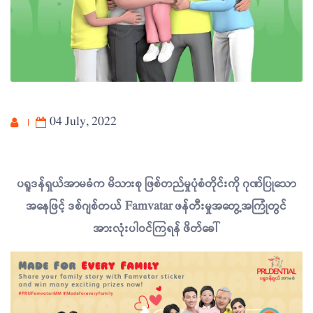
04 July, 2022
ပရူဒန်ရှယ်အာမခံက မိသားစု ဖြစ်တည်မှုပုံစံတိုင်းကို ဂုဏ်ပြုသော
အနေဖြင့် ဒစ်ဂျစ်တယ် Famvatar ဖန်တီးမှုအတွေ့အကြုံတွင်
အားလုံးပါဝင်ကြရန် ဖိတ်ခေါ်