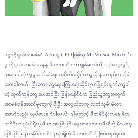
ပရူဒန်ရှယ်အာမခံ၏ Acting CEO ဖြစ်သူ Mr Wilson Ma က “ပ
ရူဒန်ရှယ်အာမခံအနေနဲ့ မိသားစုဆိုတာ ကျွန်တော်တို့ ယဉ်ကျေးမှုရဲ့
အရေးပါတဲ့ လူမှုဆက်ဆံရေး အစိတ်အပိုင်းတွေလို့ နားလည်လက်ခံ
ထားပါတယ်။ ပြီးတော့ ငွေရေးကြေးရေးဆိုင်ရာ ဖြေရှင်းချက်တွေပါ
တဲ့ ထုတ်ကုန်တွေ ပေးအပ်ပြီး မြန်မာနိုင်ငံက ပြည်သူတွေအတွက်
အာမခံဝန်ဆောင်မှုတွေကို ပိုပြီး အလွယ်တကူ လက်လှမ်းမီလာ
အောင်လည်း လုပ်ပေးချင်ပါတယ်။ ဒါ့ကြောင့် ဒီကမ်ပိန်းကနေ မိဘ
တစ်ဦးတည်းပဲရှိတဲ့ မိသားစုဖြစ်ဖြစ်၊ မွေးစားသားသမီးရှိတဲ့ မိသားစု
ဖြစ်ဖြစ် မြန်မာနိုင်ငံတစ်ဝန်းမှာရှိတဲ့ မိသားစုဆိုတဲ့ ဖြစ်တည်မှုပုံစံ