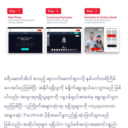
ခရီးဆောင်အိတ် စသည့် ဆုလက်ဆောင်များကို နှစ်ပတ်တစ်ကြိမ်
ပေးအပ်မည်ဖြစ်ပြီး အနိုင်ရရှိသူကို မဲနှိုက်ရွေးချယ်ပေးသွားမည် ဖြစ်
ပါသည်။ အထူးဆုရရှိသူများကို ပရူဒန်ရှယ်အာမခံမှ ရွေးချယ်သွား
မည်ဖြစ်ပြီး လူကြိုက်အများဆုံးဆု ရရှိသူများကို engagements
အများဆုံး Facebook ပိုစ့်အပေါ်မူတည်၍ ဆုံးဖြတ်သွားမည်
ဖြစ်သည်။ အဆိုပါဆုများ ရရှိပါက လျှပ်စစ်အသုံးအဆောင်ပစ္စည်း