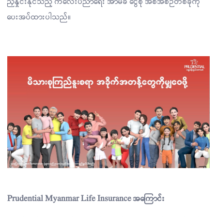
ညှိနှိုင်းနိုင်သည့် ကလေးပညာရေး အာမခံ ငွေစု အစီအစဉ်တစ်ခုကို
ပေးအပ်ထားပါသည်။
Prudential Myanmar Life Insurance အကြောင်း