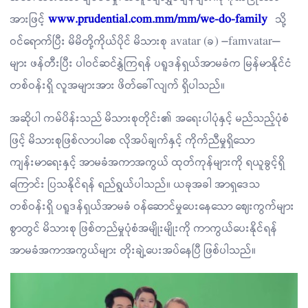
အားဖြင့်
www.prudential.com.mm/mm/we-do-family
သို့
ဝင်ရောက်ပြီး မိမိတို့ကိုယ်ပိုင် မိသားစု avatar (ခ) ‘famvatar’
များ ဖန်တီးပြီး ပါဝင်ဆင်နွှဲကြရန် ပရူဒန်ရှယ်အာမခံက မြန်မာနိုင်ငံ
တစ်ဝန်းရှိ လူအများအား ဖိတ်ခေါ်လျက် ရှိပါသည်။
အဆိုပါ ကမ်ပိန်းသည် မိသားစုတိုင်း၏ အရေးပါပုံနှင့် မည်သည့်ပုံစံ
ဖြင့် မိသားစုဖြစ်လာပါစေ လိုအပ်ချက်နှင့် ကိုက်ညီမှုရှိသော
ကျန်းမာရေးနှင့် အာမခံအကာအကွယ် ထုတ်ကုန်များကို ရယူခွင့်ရှိ
ကြောင်း ပြသနိုင်ရန် ရည်ရွယ်ပါသည်။ ယခုအခါ အာရှဒေသ
တစ်ဝန်းရှိ ပရူဒန်ရှယ်အာမခံ ဝန်ဆောင်မှုပေးနေသော ဈေးကွက်များ
စွာတွင် မိသားစု ဖြစ်တည်မှုပုံစံအမျိုးမျိုးကို ကာကွယ်ပေးနိုင်ရန်
အာမခံအကာအကွယ်များ တိုးချဲ့ပေးအပ်နေပြီ ဖြစ်ပါသည်။