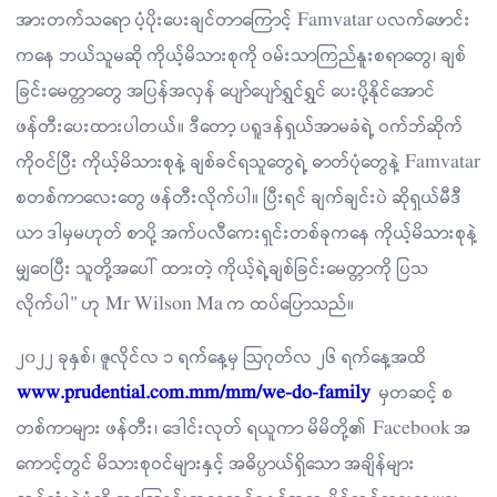
အားတက်သရော ပံ့ပိုးပေးချင်တာကြောင့် Famvatar ပလက်ဖောင်း
ကနေ ဘယ်သူမဆို ကိုယ့်မိသားစုကို ဝမ်းသာကြည်နူးစရာတွေ၊ ချစ်
ခြင်းမေတ္တာတွေ အပြန်အလှန် ပျော်ပျော်ရွှင်ရွှင် ပေးပို့နိုင်အောင်
ဖန်တီးပေးထားပါတယ်။ ဒီတော့ ပရူဒန်ရှယ်အာမခံရဲ့ ဝက်ဘ်ဆိုက်
ကိုဝင်ပြီး ကိုယ့်မိသားစုနဲ့ ချစ်ခင်ရသူတွေရဲ့ ဓာတ်ပုံတွေနဲ့ Famvatar
စတစ်ကာလေးတွေ ဖန်တီးလိုက်ပါ။ ပြီးရင် ချက်ချင်းပဲ ဆိုရှယ်မီဒီ
ယာ ဒါမှမဟုတ် စာပို့ အက်ပလီကေးရှင်းတစ်ခုကနေ ကိုယ့်မိသားစုနဲ့
မျှဝေပြီး သူတို့အပေါ် ထားတဲ့ ကိုယ့်ရဲ့ချစ်ခြင်းမေတ္တာကို ပြသ
လိုက်ပါ" ဟု Mr Wilson Ma က ထပ်ပြောသည်။
၂၀၂၂ ခုနှစ်၊ ဇူလိုင်လ ၁ ရက်နေ့မှ ဩဂုတ်လ ၂၆ ရက်နေ့အထိ
www.prudential.com.mm/mm/we-do-family
မှတဆင့် စ
တစ်ကာများ ဖန်တီး၊ ဒေါင်းလုတ် ရယူကာ မိမိတို့၏ Facebook အ
ကောင့်တွင် မိသားစုဝင်များနှင့် အဓိပ္ပာယ်ရှိသော အချိန်များ