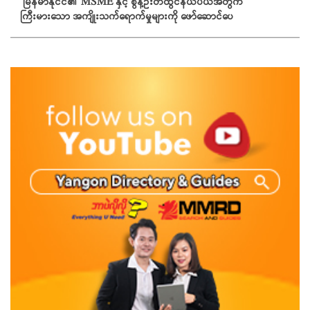
မြန်မာနိုင်ငံ၏ MSME နှင့် စွန့်ဦးတီထွင်နယ်ပယ်အတွက်
ကြီးမားသော အကျိုးသက်ရောက်မှုများကို ဖော်ဆောင်ပေ