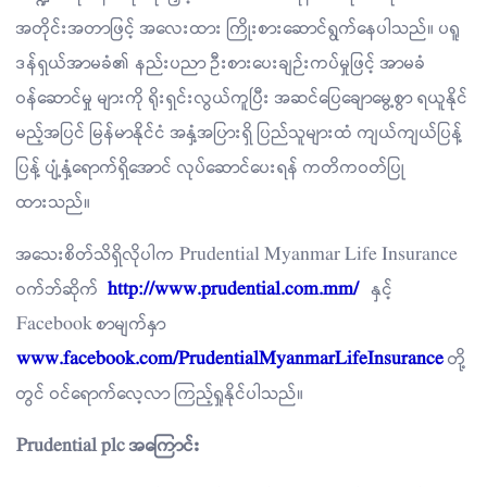
အတိုင်းအတာဖြင့် အလေးထား ကြိုးစားဆောင်ရွက်နေပါသည်။ ပရူ
ဒန်ရှယ်အာမခံ၏ နည်းပညာ ဦးစားပေးချဉ်းကပ်မှုဖြင့် အာမခံ
ဝန်ဆောင်မှု များကို ရိုးရှင်းလွယ်ကူပြီး အဆင်ပြေချောမွေ့စွာ ရယူနိုင်
မည့်အပြင် မြန်မာနိုင်ငံ အနှံ့အပြားရှိ ပြည်သူများထံ ကျယ်ကျယ်ပြန့်
ပြန့် ပျံ့နှံ့ရောက်ရှိအောင် လုပ်ဆောင်ပေးရန် ကတိကဝတ်ပြု
ထားသည်။
အသေးစိတ်သိရှိလိုပါက Prudential Myanmar Life Insurance
ဝက်ဘ်ဆိုက်
http://www.prudential.com.mm/
နှင့်
Facebook စာမျက်နှာ
www.facebook.com/PrudentialMyanmarLifeInsurance
တို့
တွင် ဝင်ရောက်လေ့လာ ကြည့်ရှုနိုင်ပါသည်။
Prudential plc အကြောင်း