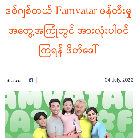
ဒစ်ဂျစ်တယ် Famvatar ဖန်တီးမှု
အတွေ့အကြုံတွင် အားလုံးပါဝင်
ကြရန် ဖိတ်ခေါ်
04 July, 2022