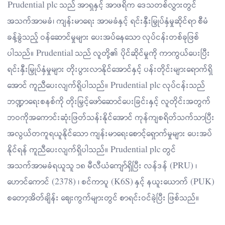
Prudential plc သည် အာရှနှင့် အာဖရိက ဒေသတစ်လွှားတွင်
အသက်အာမခံ၊ ကျန်းမာရေး အာမခံနှင့် ရင်းနှီးမြှုပ်နှံမှုဆိုင်ရာ စီမံ
ခန့်ခွဲသည့် ဝန်ဆောင်မှုများ ပေးအပ်နေသော လုပ်ငန်းတစ်ခုဖြစ်
ပါသည်။ Prudential သည် လူတို့၏ ပိုင်ဆိုင်မှုကို ကာကွယ်ပေးပြီး
ရင်းနှီးမြှုပ်နှံမှုများ တိုးပွားလာနိုင်အောင်နှင့် ပန်းတိုင်းများရောက်ရှိ
အောင် ကူညီပေးလျက်ရှိပါသည်။ Prudential plc လုပ်ငန်းသည်
ဘဏ္ဍာရေးစနစ်ကို တိုးမြှင့်ဖော်ဆောင်ပေးခြင်းနှင့် လူတိုင်းအတွက်
ဘဝကိုအကောင်းဆုံးဖြတ်သန်းနိုင်အောင် ကုန်ကျစရိတ်သက်သာပြီး
အလွယ်တကူရယူနိုင်သော ကျန်းမာရေးစောင့်ရှောက်မှုများ ပေးအပ်
နိုင်ရန် ကူညီပေးလျက်ရှိပါသည်။ Prudential plc တွင်
အသက်အာမခံရယူသူ ၁၈ မီလီယံကျော်ရှိပြီး လန်ဒန် (PRU) ၊
ဟောင်ကောင် (2378) ၊ စင်ကာပူ (K6S) နှင့် နယူးယောက် (PUK)
စတော့အိတ်ချိန်း ဈေးကွက်များတွင် စာရင်းဝင်ခဲ့ပြီး ဖြစ်သည်။