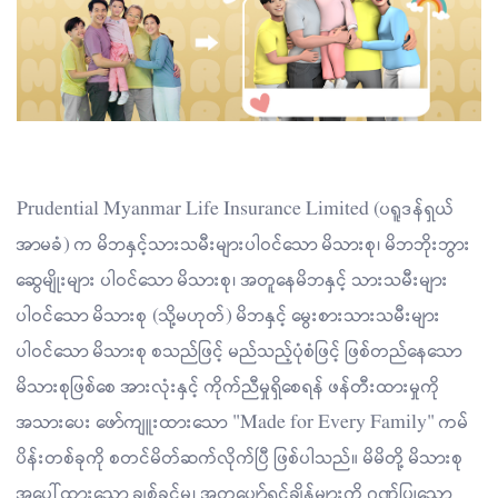
Prudential Myanmar Life Insurance Limited (ပရူဒန်ရှယ်
အာမခံ) က မိဘနှင့်သားသမီးများပါဝင်သော မိသားစု၊ မိဘဘိုးဘွား
ဆွေမျိုးများ ပါဝင်သော မိသားစု၊ အတူနေမိဘနှင့် သားသမီးများ
ပါဝင်သော မိသားစု (သို့မဟုတ်) မိဘနှင့် မွေးစားသားသမီးများ
ပါဝင်သော မိသားစု စသည်ဖြင့် မည်သည့်ပုံစံဖြင့် ဖြစ်တည်နေသော
မိသားစုဖြစ်စေ အားလုံးနှင့် ကိုက်ညီမှုရှိစေရန် ဖန်တီးထားမှုကို
အသားပေး ဖော်ကျူးထားသော "Made for Every Family" ကမ်
ပိန်းတစ်ခုကို စတင်မိတ်ဆက်လိုက်ပြီ ဖြစ်ပါသည်။ မိမိတို့ မိသားစု
အပေါ်ထားသော ချစ်ခင်မှု၊ အတူပျော်ရွှင်ချိန်များကို ဂုဏ်ပြုသော