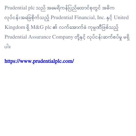
Prudential plc သည် အမေရိကန်ပြည်ထောင်စုတွင် အဓိက
လုပ်ငန်းအခြေစိုက်သည့် Prudential Financial, Inc. နှင့် United
Kingdom ရှိ M&G plc ၏ လက်အောက်ခံ ကုမ္ပဏီဖြစ်သည့်
Prudential Assurance Company တို့နှင့် လုပ်ငန်းဆက်စပ်မှု မရှိ
ပါ။
https://www.prudentialplc.com/