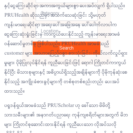
နှင့်ငွေကြေးဆိုင်ရာ အကာအကွယ်များစွာ ပေးအပ်လျက် ရှိပါသည်။
PRUHealth ဆိုသည်မှာ အသက်သေဆုံးခြင်း သို့မဟုတ်
ကျန်းမာရေးဆိုင်ရာ အရေးပေါ်အခြေအနေ ပေါ်ပေါက်လာပါက
ငွေကြေးဆုံးရှုံးခြင်းမှ ကာကွယ်ပေးနိုင်သည့် ကျန်းမာရေးအာမခံ
ဝန်ဆောင်မှုတစ်ခု ဖြစ်ပါသည်။ PRUHealth အာမခံသည်
Search
customer များ အာဟာရပြည့်ဝစွာ စားသုံးခြင်း၊ ကိုယ်လက်လှုပ်ရှား
မှုများ ပိုမိုပြုလုပ်နိုင်ရန် ကူညီပေးခြင်းဖြင့် ရောဂါ ကြိုတင်ကာကွယ်
နိုင်ပြီး မိသားစုများနှင့် အဓိပ္ပာယ်ရှိသည့်အချိန်များကို ပိုမိုကုန်ဆုံးစေ
နိုင်သည့် အကျိုးခံစားခွင့်များကို တစ်စုတစ်စည်းတည်း ပေးအပ်
ထားသည်။
ပရူဒန်ရှယ်အာမခံသည် PRUScholar ဟု ခေါ်သော မိမိတို့
သားသမီးများ၏ အနာဂတ်ပညာရေး ကုန်ကျစရိတ်များအတွက် မိဘ
များ ကြိုတင်စုဆောင်းထားနိုင်ရန် ကူညီပေးသော လိုအပ်သလို