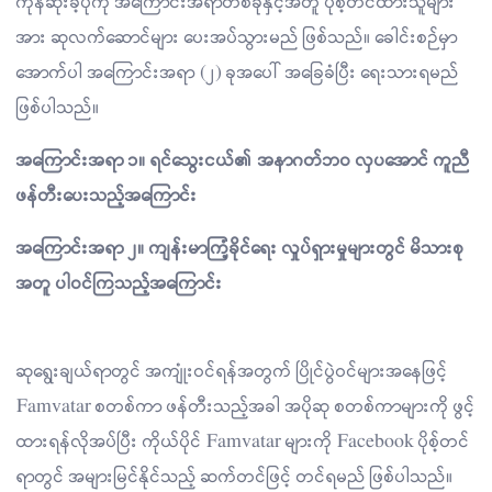
ကုန်ဆုံးခဲ့ပုံကို အကြောင်းအရာတစ်ခုနှင့်အတူ ပိုစ့်တင်ထားသူများ
အား ဆုလက်ဆောင်များ ပေးအပ်သွားမည် ဖြစ်သည်။ ခေါင်းစဉ်မှာ
အောက်ပါ အကြောင်းအရာ (၂) ခုအပေါ် အခြေခံပြီး ရေးသားရမည်
ဖြစ်ပါသည်။
အကြောင်းအရာ ၁။ ရင်သွေးငယ်၏ အနာဂတ်ဘဝ လှပအောင် ကူညီ
ဖန်တီးပေးသည့်အကြောင်း
အကြောင်းအရာ ၂။ ကျန်းမာကြံ့ခိုင်ရေး လှုပ်ရှားမှုများတွင် မိသားစု
အတူ ပါဝင်ကြသည့်အကြောင်း
ဆုရွေးချယ်ရာတွင် အကျုံးဝင်ရန်အတွက် ပြိုင်ပွဲဝင်များအနေဖြင့်
Famvatar စတစ်ကာ ဖန်တီးသည့်အခါ အပိုဆု စတစ်ကာများကို ဖွင့်
ထားရန်လိုအပ်ပြီး ကိုယ်ပိုင် Famvatar များကို Facebook ပိုစ့်တင်
ရာတွင် အများမြင်နိုင်သည့် ဆက်တင်ဖြင့် တင်ရမည် ဖြစ်ပါသည်။