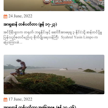
24 June, 2022
အာရှဆန် တစ်ပတ်တာ (ဇွန် ၁၇-၂၃)
အင်ဒိုနီးရှားက တရုတ်၊ ဘရူနိုင်းနှင့် ဆော်ဒီအာရေဗျ ၃ နိုင်ငံသို့ ဆန်တင်ပို့မှု
ပြန်လည်စတင်မည်ဟု စိုက်ပျိုးရေးဝန်ကြီး Syahrul Yasin Limpo က
ပြောကြားခဲ...
17 June, 2022
အာရှဆန် တစ်ပတ်တာ အခြေအနေ (ဇွန် ၁၀ -၁၆)