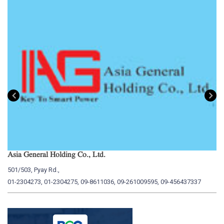
Asia General Holding Co., Ltd.
My
501/503, Pyay Rd.,
15
01-2304273, 01-2304275, 09-8611036, 09-261009595, 09-456437337
01