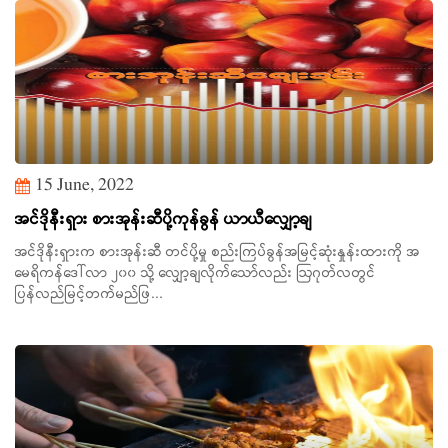
15 June, 2022
အင်ဒိုနီးရှား စားအုန်းဆီပို့ကုန်ခွန် ယာယီလျှော့ချ
အင်ဒိုနီးရှားက စားအုန်းဆီ တင်ပို့မှု စည်းကြပ်ခွန်အမြင့်ဆုံးနှုန်းထားကို အ
မေရိကန်ဒေါ်လာ ၂၀၀ သို့ လျှော့ချလိုက်သော်လည်း ဩဂုတ်လတွင်
ပြန်လည်မြင့်တက်မည်ဖြ...