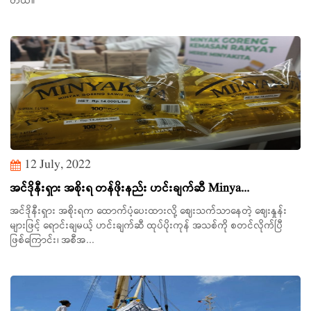
တယ်။
12 July, 2022
အင်ဒိုနီးရှား အစိုးရ တန်ဖိုးနည်း ဟင်းချက်ဆီ Minya...
အင်ဒိုနီးရှား အစိုးရက ထောက်ပံ့ပေးထားလို့ ဈေးသက်သာနေတဲ့ ဈေးနှုန်း
များဖြင့် ရောင်းချမယ့် ဟင်းချက်ဆီ ထုပ်ပိုးကုန် အသစ်ကို စတင်လိုက်ပြီ
ဖြစ်ကြောင်း၊ အစီအ...