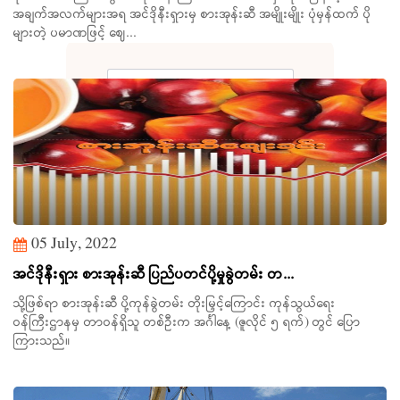
အချက်အလက်များအရ အင်ဒိုနီးရှားမှ စားအုန်းဆီ အမျိုးမျိုး ပုံမှန်ထက် ပို
များတဲ့ ပမာဏဖြင့် ဈေ...
05 July, 2022
Search
အင်ဒိုနီးရှား စားအုန်းဆီ ပြည်ပတင်ပို့မှုခွဲတမ်း တ...
သို့ဖြစ်ရာ စားအုန်းဆီ ပို့ကုန်ခွဲတမ်း တိုးမြှင့်ကြောင်း ကုန်သွယ်ရေး
ဝန်ကြီးဌာနမှ တာဝန်ရှိသူ တစ်ဦးက အင်္ဂါနေ့ (ဇူလိုင် ၅ ရက်) တွင် ပြော
ကြားသည်။