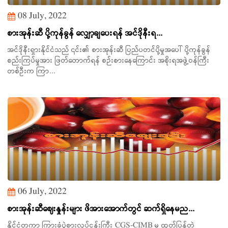
08 July, 2022
စားအုန်းဆီ ပို့ကုန်ခွန် လျှော့ချပေးရန် အင်ဒိုနီးရ...
အင်ဒိုနီးရှားနိုင်ငံသည် ၎င်း၏ စားအုန်းဆီ ပြည်ပတင်ပို့မှုအ‌ပေါ် ပို့ကုန်ခွန်
စည်းကြပ်မှုအား ဖြတ်တောက်ရန် စဉ်းစားနေကြောင်း အစိုးရအဖွဲ့ဝန်ကြီး
တစ်ဦးက ကြာ...
06 July, 2022
စားအုန်းဆီဈေးနှုန်းများ ဖိအားအောက်တွင် ဆက်ရှိနေမည...
နိုင်ငံတကာ ကြားခံပွဲစားလုပ်ငန်းကြီး CGS-CIMB မှ ထုတ်ပြန်တဲ့