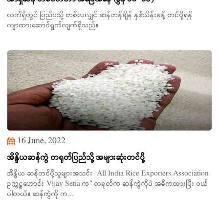
လက်ရှိတွင် ပြည်ပသို့ တစ်လလျှင် ဆန်တန်ချိန် နှစ်သိန်းခန့် တင်ပို့ရန်
လျာထားဆောင်ရွက်လျက်ရှိသည်။
16 June, 2022
အိန္ဒိယဆန်ကွဲ တရုတ်ပြည်သို့ အများဆုံးတင်ပို့
အိန္ဒိယ ဆန်တင်ပို့သူများအသင်း All India Rice Exporters Association
ဥက္ကဋ္ဌဟောင်း Vijay Setia က" တရုတ်က ဆန်ကွဲကိုပဲ အဓိကထားပြီး ဝယ်
ပါတယ်။ ဆန်ကွဲကို က...