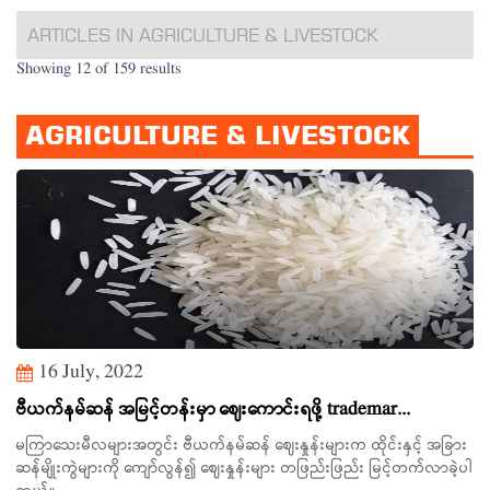
ARTICLES IN AGRICULTURE & LIVESTOCK
Showing 12 of 159 results
AGRICULTURE & LIVESTOCK
16 July, 2022
ဗီယက်နမ်ဆန် အမြင့်တန်းမှာ ဈေးကောင်းရဖို့ trademar...
မကြာသေးမီလများအတွင်း ဗီယက်နမ်ဆန် ဈေးနှုန်းများက ထိုင်းနှင့် အခြား
ဆန်မျိုးကွဲများကို ကျော်လွန်၍ ဈေးနှုန်းများ တဖြည်းဖြည်း မြင့်တက်လာခဲ့ပါ