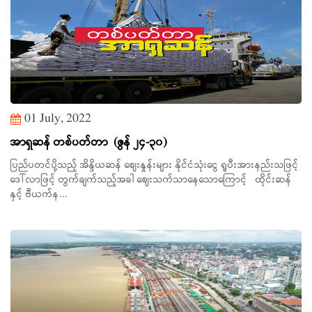
01 July, 2022
အာရှဆန် တစ်ပတ်တာ (ဇွန် ၂၄-၃၀)
ပြည်ပတင်ပို့သည့် အိန္ဒိယဆန် ဈေးနှုန်းများ နိုင်ငံသုံးငွေ ရူပီးအားနည်းသဖြင့်
‌ဒေါ်လာဖြင့် တွက်ချက်သည့်အခါ ဈေးသက်သာနေသောကြောင့် ထိုင်းဆန်
နှင့် ဗီယက်န...