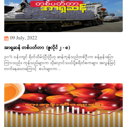
09 July, 2022
အာရှဆန် တစ်ပတ်တာ (ဇူလိုင် ၂ - ၈)
၃၀% ဝန်းကျင် ရိတ်သိမ်းပြီးပြီဟု ဆန်ကုန်သည်တစ်ဦးက ခန့်မှန်းပြော
ကြားသည်။ ကုန်သည်များက သိုလှောင်သယ်ပို့စရိတ်စကများ အလွန်မြင့်
တက်နေသောကြောင့် စပါးများက...