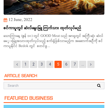
12 June, 2022
စင်ကာပူတွင် ဆဲလ်မွေးမြူ ကြက်သား ထုတ်လုပ်မည်
သောကြာနေ့ (ဇွန် ၁၀) တွင် GOOD Meat သည် အာရှတွင် အကြီးဆုံး ဆဲလ်
မေွးမြူအသားထုတ်လုပ်သည့် စက်ရုံဖြစ်လာမည့်က အဆောက်အဦကို စင်
ကာပူနိုင်ငံ Bedok တွင် စတင်ဖွ...
1
2
3
4
5
6
7
…
ARTICLE SEARCH
FEATURED BUSINESS