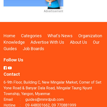
Home
Categories
What's News
Organization
Knowledge
Advertise With Us
About Us
Our
Guides
Job Boards
Follow Us
Contact
6-9th Floor, Building C, New Mingalar Market, Corner of Set
Yone Road & Banyar Dala Road, Mingalar Taung Nyunt
Township, Yangon, Myanmar.
Email
:
guides@mmrdpub.com
Hotline
:
09 448001662, 09 770881999