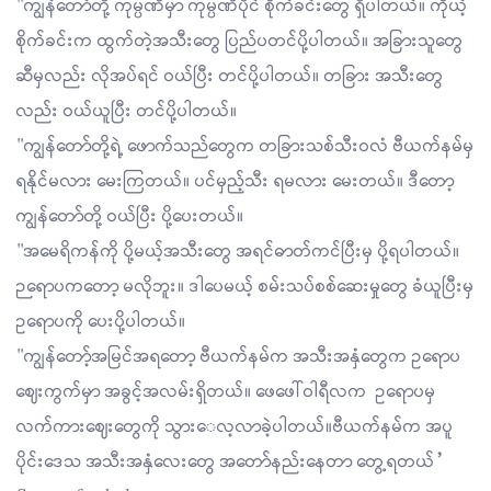
"ကျွန်တော်တို့ ကုမ္ပဏီမှာ ကုမ္ပဏီပိုင် စိုက်ခင်းတွေ ရှိပါတယ်။ ကိုယ့်
စိုက်ခင်းက ထွက်တဲ့အသီးတွေ ပြည်ပတင်ပို့ပါတယ်။ အခြားသူတွေ
ဆီမှလည်း လိုအပ်ရင် ဝယ်ပြီး တင်ပို့ပါတယ်။ တခြား အသီးတွေ
လည်း ဝယ်ယူပြီး တင်ပို့ပါတယ်။
"ကျွန်တော်တို့ရဲ့ ဖောက်သည်တွေက တခြားသစ်သီးဝလံ ဗီယက်နမ်မှ
ရနိုင်မလား မေးကြတယ်။ ပင်မှည့်သီး ရမလား မေးတယ်။ ဒီတော့
ကျွန်တော်တို့ ဝယ်ပြီး ပို့ပေးတယ်။
"အမေရိကန်ကို ပို့မယ့်အသီးတွေ အရင်ဓာတ်ကင်ပြီးမှ ပို့ရပါတယ်။
ဉရောပကတော့ မလိုဘူး။ ဒါပေမယ့် စမ်းသပ်စစ်ဆေးမှုတွေ ခံယူပြီးမှ
ဥရောပကို ပေးပို့ပါတယ်။
"ကျွန်တော့်အမြင်အရတော့ ဗီယက်နမ်က အသီးအနှံတွေက ဥရောပ
ဈေးကွက်မှာ အခွင့်အလမ်းရှိတယ်။ ဖေဖေါ်ဝါရီလက ဥရောပမှ
လက်ကားဈေးတွေကို သွား‌ေလ့လာခဲ့ပါတယ်။ဗီယက်နမ်က အပူ
ပိုင်းဒေသ အသီးအနှံလေးတွေ အတော်နည်းနေတာ တွေ့ရတယ်”