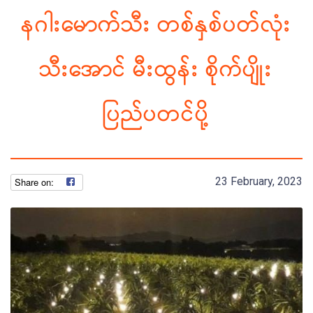
နဂါးမောက်သီး တစ်နှစ်ပတ်လုံး
သီးအောင် မီးထွန်း စိုက်ပျိုး
ပြည်ပတင်ပို့
23 February, 2023