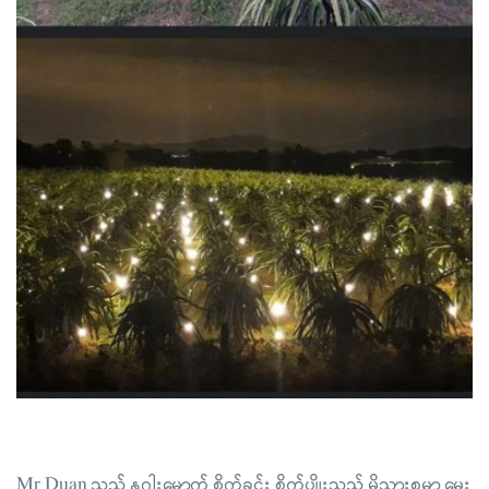
Search
Mr Duan သည် နဂါးမောက် စိုက်ခင်း စိုက်ပျိုးသည့် မိသားစုမှာ မွေး