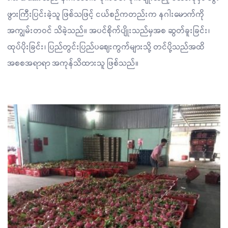
ဖွားကြီးပြင်းခဲ့သူ ဖြစ်သဖြင့် ငယ်စဉ်ကတည်းက နဂါးမောက်ကို
အကျွမ်းတဝင် သိခဲ့သည်။ အပင်စိုက်ပျိုးသည်မှအစ ဆွတ်ခူးခြင်း၊
ထုပ်ပိုးခြင်း၊ ပြည်တွင်းပြည်ပဈေးကွက်များသို့ တင်ပို့သည်အထိ
အစစအရာရာ အကုန်သိထားသူ ဖြစ်သည်။