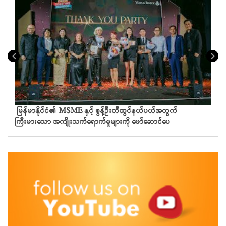
မြန်မာနိုင်ငံ၏ MSME နှင့် စွန့်ဦးတီထွင်နယ်ပယ်အတွက်
ကြီးမားသော အကျိုးသက်ရောက်မှုများကို ဖော်ဆောင်ပေ