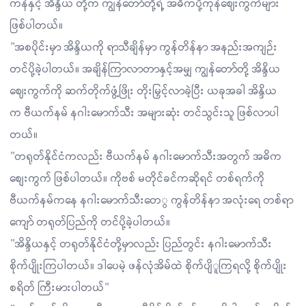
ကန်နှင့် အိန္ဒိယ တို့က ကျွန်တော်တို့ရဲ့ အဓိကပို့ကုန်ဈေးကွက်များ
ဖြစ်ပါတယ်။
"အစပိုင်းမှာ အိန္ဒိယကို ရာသီချိန်မှာ ကွန်တိန်နာ အနည်းအကျဉ်း
တင်ပို့ခဲ့ပါတယ်။ အချိန်ကြာလာတာနှင့်အမျှ ကျွန်တော်တို့ အိန္ဒိယ
ဈေးကွက်ကို ဆက်တိုက်ဖွံ့ဖြိုး တိုးမြှင့်လာခဲ့ပြီး ယခုအခါ အိန္ဒိယ
က ဗီယက်နမ် နဂါးမောက်သီး အများဆုံး တင်သွင်းသူ ဖြစ်လာပါ
တယ်။
"တရုတ်နိုင်ငံကလည်း ဗီယက်နမ် နဂါးမောက်သီးအတွက် အဓိက
စျေးကွက် ဖြစ်ပါတယ်။ ကိုဗစ် မတိုင်ခင်ကဆိုရင် တစ်ရက်ကို
ဗီယက်နမ်ကနေ နဂါးမောက်သီးတေ‌ွ ကွန်တိန်နာ အလုံးရေ တစ်ရာ
ကျော် တရုတ်ပြည်ကို တင်ပို့ခဲ့ပါတယ်။
"အိန္ဒိယနှင့် တရုတ်နိုင်ငံတို့မှာလည်း ပြည်တွင်း နဂါးမောက်သီး
စိုက်ပျိုးကြပါတယ်။ ဒါပေမဲ့ ဖန်လုံအိမ်ထဲ စိုက်ပျိူကြရလို့ စိုက်ပျိုး
စရိတ် ကြီးမားပါတယ်"