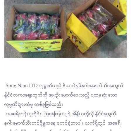
Song Nam ITD ကုမ္ပဏီသည် ဗီယက်နမ်နဂါးမောက်သီးအတွက်
နိုင်ငံတကာဈေးကွက်ကို ဈေးဦးဖောက်ပေးသည့် ပထမဆုံးသော
ကုမ္ပဏီများထဲမှ တစ်ခုဖြစ်သည်။
"အမေရိကန်၊ ဒူဘိုင်း၊ ဩစတြေးလျနဲ့ အိန္ဒိယတို့လို နိုင်ငံတွေကို
နဂါးမောက်သီးတင်ပို့မှုကနေ စတင်ခဲ့တာပါ။ လက်ရှိတွင် အမေရိ