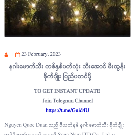
23 February, 2023
နဂါးမောက်သီး တစ်နှစ်ပတ်လုံး သီးအောင် မီးထွန်း
စိုက်ပျိုး ပြည်ပတင်ပို့
TO GET INSTANT UPDATE
Join Telegram Channel
https://t.me/Guid4U
Nguyen Quoc Duan သည် ဗီယက်နမ် နဂါးမောက်သီး စိုက်ပျိုး
တင်ပို့ရောင်းချသည့် ကုမ္ပဏီ Song Nam ITD Co., Ltd. မှ