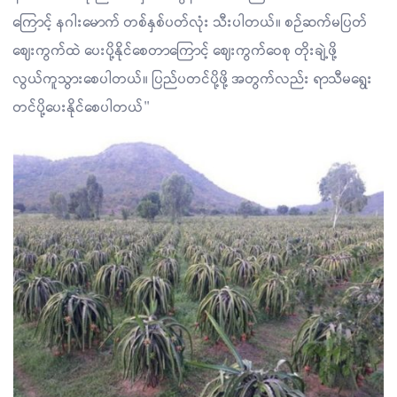
ကြောင့် နဂါးမောက် တစ်နှစ်ပတ်လုံး သီးပါတယ်။ စဉ်ဆက်မပြတ်
ဈေးကွက်ထဲ ပေးပို့နိုင်စေတာကြောင့် ဈေးကွက်ဝေစု တိုးချဲ့ဖို့
လွယ်ကူသွားစေပါတယ်။ ပြည်ပတင်ပို့ဖို့ အတွက်လည်း ရာသီမရွေး
တင်ပို့ပေးနိုင်စေပါတယ်"