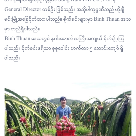
General Director တစ်ဦး ဖြစ်သည်။ အဆိုပါကုမ္ပဏီသည် ဟိုချီ
မင်းမြို့အခြေစိုက်ထားပါသည်။ စိုက်ခင်းများမှာ Binh Thuan ဒေသ
မှာ တည်ရှိပါသည်။
Binh Thuan ဒေသတွင် နဂါးမောက် အကြီးအကျယ် စိုက်ပျိုးကြ
ပါသည်။ စိုက်ခင်းဧရိယာ စုစုပေါင်း ဟက်တာ ၅ သောင်းကျော် ရှိ
ပါသည်။