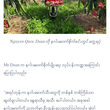
Nguyen Quoc Duan ကို နဂါးမောက်စိုက်ခင်းတွင် တွေ့ရပုံ
Mr Duan က နဂါးမောက်စိုက်ပျိုးရေး လုပ်ငန်းကဏ္ဍအကြောင်း
ပြောပြပါသည်။
"အရင်တုန်းက နဂါးမောက်သီးတွေကို တစ်နှစ် တစ်ကြိမ်သာ
ဆွတ်ခူးပါတယ်။ နွေရာသီမှ အသီး ပေါ်ပါတယ်။ အခုအခါ
နဂါးမောက်ကို ညဘက်မှာ မီးထွန်းပေးထားကြပါတယ်။ အဲဒါ