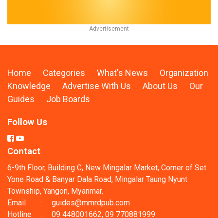
Home
Categories
What's News
Organization
Knowledge
Advertise With Us
About Us
Our
Guides
Job Boards
Follow Us
Contact
6-9th Floor, Building C, New Mingalar Market, Corner of Set
Yone Road & Banyar Dala Road, Mingalar Taung Nyunt
Township, Yangon, Myanmar.
Email
:
guides@mmrdpub.com
Hotline
:
09 448001662, 09 770881999