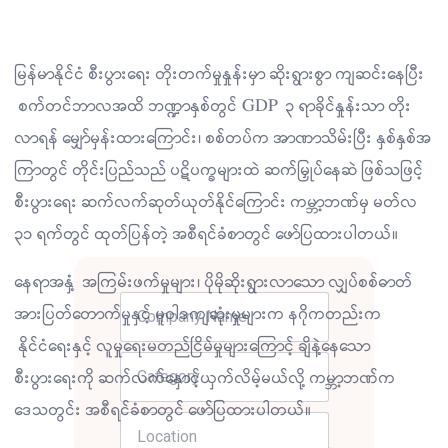
မြန်မာနိုင်ငံ စီးပွားရေး တိုးတက်မှုနှုန်းမှာ ဆိုးရွားစွာ ကျဆင်းနေပြီး
စက်တင်ဘာလအထိ ဘဏ္ဍာနှစ်တွင် GDP ၃ ရာခိုင်နှုန်းသာ တိုး
လာရန် မျှော်မှန်းထားကြောင်း၊ စစ်တပ်က အာဏာသိမ်းပြီး နှစ်နှစ်အ
ကြာတွင် တိုင်းပြည်သည် ပဋိပက္ခများထဲ ဆက်မြှုပ်နေဆဲ ဖြစ်သဖြင့်
စီးပွားရေး ဆက်လက်ဆုတ်ယုတ်နိုင်ကြောင်း ကမ္ဘာ့ဘဏ်မှ မတ်လ
၃၁ ရက်တွင် ထုတ်ပြန်တဲ့ အစီရင်ခံစာတွင် ဖော်ပြထားပါတယ်။
နေရာအနှံ့ အကြမ်းဖက်မှုများ၊ ပိုမိုဆိုးရွားလာသော လျှပ်စစ်ဓာတ်
အားပြတ်တောက်မှုနှင့် မူဝါဒကျဆုံးမှုများက နဂိုကတည်းက
နိုင်ငံရေးနှင့် လူမှုရေးမတည်ငြိမ်မှုများကြောင့် ချိနဲ့နေသော
စီးပွားရေးကို ဆက်လက်နှောင့်ယှက်လိမ့်မယ်လို့ ကမ္ဘာ့ဘဏ်က
ဒေသတွင်း အစီရင်ခံစာတွင် ဖော်ပြထားပါတယ်။