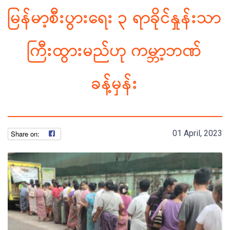
မြန်မာ့စီးပွားရေး ၃ ရာခိုင်နှုန်းသာ
ကြီးထွားမည်ဟု ကမ္ဘာ့ဘဏ်
ခန့်မှန်း
01 April, 2023