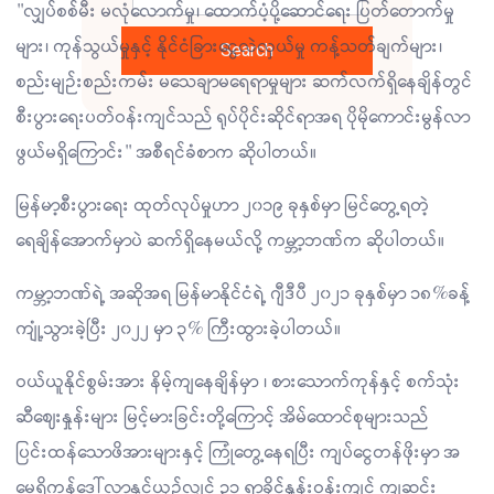
"လျှပ်စစ်မီး မလုံလောက်မှု၊ ထောက်ပံ့ပို့ဆောင်ရေး ပြတ်တောက်မှု
များ၊ ကုန်သွယ်မှုနှင့် နိုင်ငံခြားငွေလဲလှယ်မှု ကန့်သတ်ချက်များ၊
Search
စည်းမျဉ်းစည်းကမ်း မသေချာမရေရာမှုများ ဆက်လက်ရှိနေချိန်တွင်
စီးပွားရေးပတ်ဝန်းကျင်သည် ရုပ်ပိုင်းဆိုင်ရာအရ ပိုမိုကောင်းမွန်လာ
ဖွယ်မရှိကြောင်း" အစီရင်ခံစာက ဆိုပါတယ်။
မြန်မာ့စီးပွားရေး ထုတ်လုပ်မှုဟာ ၂၀၁၉ ခုနှစ်မှာ မြင်တွေ့ရတဲ့
ရေချိန်အောက်မှာပဲ ဆက်ရှိနေမယ်လို့ ကမ္ဘာ့ဘဏ်က ဆိုပါတယ်။
ကမ္ဘာ့ဘဏ်ရဲ့ အဆိုအရ မြန်မာနိုင်ငံရဲ့ ဂျီဒီပီ ၂၀၂၁ ခုနှစ်မှာ ၁၈%ခန့်
ကျုံ့သွားခဲ့ပြီး ၂၀၂၂ မှာ ၃% ကြီးထွားခဲ့ပါတယ်။
ဝယ်ယူနိုင်စွမ်းအား နိမ့်ကျနေချိန်မှာ ၊ စားသောက်ကုန်နှင့် စက်သုံး
ဆီဈေးနှုန်းများ မြင့်မားခြင်းတို့ကြောင့် အိမ်ထောင်စုများသည်
ပြင်းထန်သောဖိအားများနှင့် ကြုံတွေ့နေရပြီး ကျပ်ငွေတန်ဖိုးမှာ အ
မေရိကန်ဒေါ်လာနှင့်ယှဉ်လျှင် ၃၁ ရာခိုင်နှုန်းဝန်းကျင် ကျဆင်း