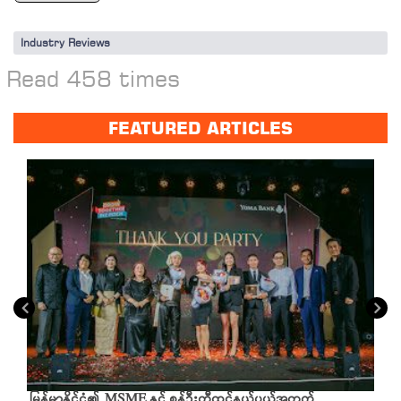
Industry Reviews
Read 458 times
FEATURED ARTICLES
မြန်မာနိုင်ငံ၏ MSME နှင့် စွန့်ဦးတီထွင်နယ်ပယ်အတွက်