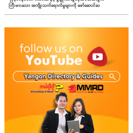
ကြီးမားသော အကျိုးသက်ရောက်မှုများကို ဖော်ဆောင်ပေ