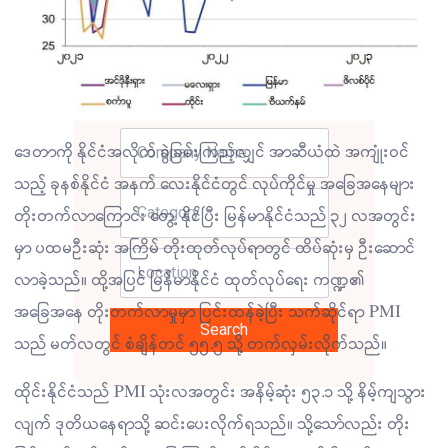
ဒေတာကို နိုင်ငံအလိုက် ခွဲခြမ်းကြည့်လျှင် အာဆီယံထဲ အကျုံးဝင်
သည့် ခုနစ်နိုင်ငံ အနက် လေးနိုင်ငံတွင် လုပ်ကိုင်မှု အခြေအနေများ
တိုးတက်လာကြောင်း တွေ့ နိုင်ပြီး မြန်မာနိုင်ငံသည် ၃၂ လအတွင်း
မှာ ပထမဦးဆုံး အကြိမ် တိုးထုတ်လုပ်ရာတွင် ထိပ်ဆုံးမှ ဦးဆောင်
လာခဲ့သည်။ ထို့အပြင် မြန်မာနိုင်ငံ ထုတ်လုပ်ရေး ကဏ္ဍ၏
အခြေအနေ တိုးတက်လာမှုမှာ ပြင်းထန်ခဲ့ပြီး သက်ဆိုင်ရာ PMI
Search
သည် မတ်လတွင် စံချိန်တင် ၅၅.၅ သို့ တက်လှမ်းလိုက်သည်။
ထိုင်းနိုင်ငံသည် PMI သုံးလအတွင်း အနိမ့်ဆုံး ၅၃.၁ သို့ နိမ့်ကျသွား
လျက် ဒုတိယနေရာသို့ ဆင်းပေးလိုက်ရသည်။ သို့သော်လည်း တိုး