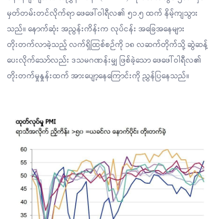
မှတ်တမ်းတင်လိုက်ရာ ဖေဖေါ်ဝါရီလ၏ ၅၁.၅ ထက် နိမ့်ကျသွား
သည်။ နောက်ဆုံး အညွန်းကိန်းက လုပ်ငန်း အခြေအနေများ
တိုးတက်လာခဲ့သည့် လက်ရှိထြစ်စဉ်ကို ၁၈ လဆက်တိုက်သို့ ဆွဲဆန့်
ပေးလိုက်သော်လည်း ဒသမဂဏန်းမျှ ဖြစ်ခဲ့သော ဖေဖေါ်ဝါရီလ၏
တိုးတက်မှုနှုန်းထက် အားပျော့နေကြောင်းကို ညွှန်ပြနေသည်။