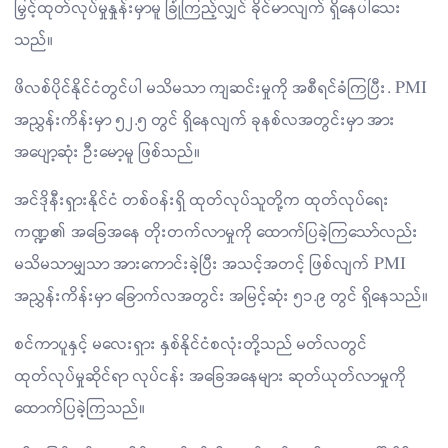
မြှင့်ထုတ်လုပ်မှုနှုန်းမှာမူ ခြုံကြည့်လျှင် ခိုင်မာလျက် ရှိနေပါသေး
သည်။
ဖိလစ်ပိုင်နိုင်ငံတွင်ပါ မသိမသာ ကျဆင်းမှုကို အစီရင်ခံကြပြီး. PMI
အညွှန်းကိန်းမှာ ၅၂.၅ တွင် ရှိနေလျက် ခုနစ်လအတွင်းမှာ အား
အပျော့ဆုံး ဦးမော့မူ ဖြစ်သည်။
အင်ဒိုနီးရှားနိုင်ငံ တစ်ဝန်းရှိ ထုတ်လုပ်သူတို့က ထုတ်လုပ်ရေး
ကဏ္ဍ၏ အခြေအနေ တိုးတက်လာမှုကို ထောက်ပြခဲ့ကြသော်လည်း
မသိမသာမျှသာ အားကောင်းခဲ့ပြီး အသင့်အတင့် ဖြစ်လျက် PMI
အညွှန်းကိန်းမှာ ခြောက်လအတွင်း အမြင့်ဆုံး ၅၁.၉ တွင် ရှိနေသည်။
စင်ကာပူနှင့် မလေးရှား နှစ်နိုင်ငံစလုံးတို့သည် မတ်လတွင်
ထုတ်လုပ်မှုဆိုင်ရာ လုပ်ငန်း အခြေအနေများ ဆုတ်ယုတ်လာမှုကို
ထောက်ပြခဲ့ကြသည်။