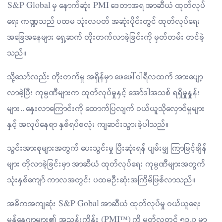
S&P Global မှ နောက်ဆုံး PMI ဒေတာအရ အာဆီယံ ထုတ်လုပ်
ရေး ကဏ္ဍသည် ပထမ သုံးလပတ် အဆုံးပိုင်းတွင် ထုတ်လုပ်ရေး
အခြေအနေများ ရှေ့ဆက် တိုးတက်လာခဲ့ခြင်းကို မှတ်တမ်း တင်ခဲ့
သည်။
သို့သော်လည်း တိုးတက်မှု အရှိန်မှာ ဖေဖေါ်ဝါရီလထက် အားပျော့
လာခဲ့ပြီး ကုမ္ပဏီများက ထုတ်လုပ်မှုနှင့် အော်ဒါအသစ် ရရှိမှုနှုန်း
များ.. နှေးလာကြောင်းကို ထောက်ပြလျက် ဝယ်ယူသိုလှောင်မှုများ
နှင့် အလုပ်နေရာ နှစ်ရပ်စလုံး ကျဆင်းသွားခဲ့ပါသည်။
သွင်းအားစုများအတွက် ပေးသွင်းမှု ပြီးဆုံးရန် ပျမ်းမျှ ကြာမြင့်ချိန်
များ တိုလာခဲ့ခြင်းမှာ အာဆီယံ ထုတ်လုပ်ရေး ကုမ္ပဏီများအတွက်
သုံးနှစ်ကျော် ကာလအတွင်း ပထမဦးဆုံးအကြိမ်ဖြစ်လာသည်။
အဓိကအကျဆုံး S&P Gobal အာဆီယံ ထုတ်လုပ်မှု ဝယ်ယူရေး
မန်နေဂျာများ၏ အညွှန်းကိန်း (PMI™) ကို မတ်လတွင် ၅၁.၀ မှာ