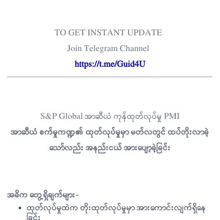
TO GET INSTANT UPDATE
Join Telegram Channel
https://t.me/Guid4U
S&P Global အာဆီယံ ကုန်ထုတ်လုပ်မှု PMI
အာဆီယံ စက်မှုကဏ္ဍ၏ ထုတ်လုပ်မှုမှာ မတ်လတွင် ထပ်တိုးလာခဲ့
သော်လည်း အနည်းငယ် အားပျော့ခဲ့ခြင်း
အဓိက တွေ့ရှိချက်များ-
ထုတ်လုပ်မှုထဲက တိုးထုတ်လုပ်မှုမှာ အားကောင်းလျက်ရှိနေ
ခြင်း