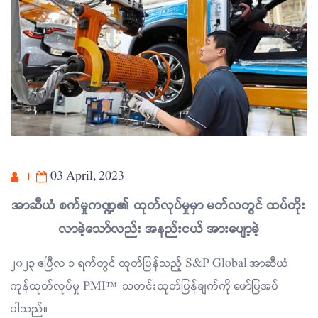
03 April, 2023
အာဆီယံ စက်မှုကဏ္ဍ၏ ထုတ်လုပ်မှုမှာ မတ်လတွင် ထပ်တိုး
လာခဲ့သော်လည်း အနည်းငယ် အားပျော့ခဲ့
၂၀၂၃ ဧပြီလ ၁ ရက်တွင် ထုတ်ပြန်သည့် S&P Global အာဆီယံ
ကုန်ထုတ်လုပ်မှု PMI™ သတင်းထုတ်ပြန်ချက်ကို ဖော်ပြအပ်
ပါသည်။