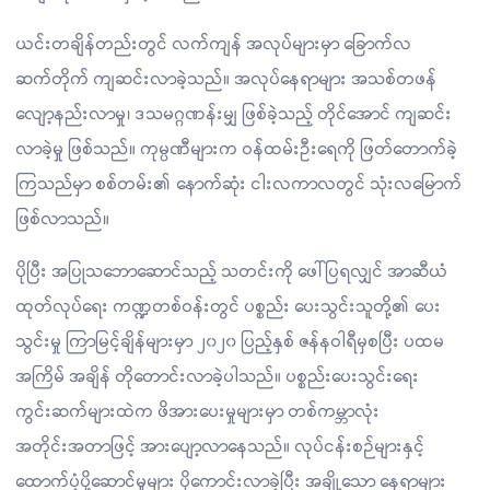
ယင်းတချိန်တည်းတွင် လက်ကျန် အလုပ်များမှာ ခြောက်လ
ဆက်တိုက် ကျဆင်းလာခဲ့သည်။ အလုပ်နေရာများ အသစ်တဖန်
လျော့နည်းလာမှု၊ ဒသမဂ္ဂဏန်းမျှ ဖြစ်ခဲ့သည့် တိုင်အောင် ကျဆင်း
လာခဲ့မှု ဖြစ်သည်။ ကုမ္ပဏီများက ဝန်ထမ်းဦးရေကို ဖြတ်တောက်ခဲ့
ကြသည်မှာ စစ်တမ်း၏ နောက်ဆုံး ငါးလကာလတွင် သုံးလမြောက်
ဖြစ်လာသည်။
ပိုပြီး အပြုသဘောဆောင်သည့် သတင်းကို ဖေါ်ပြရလျှင် အာဆီယံ
ထုတ်လုပ်ရေး ကဏ္ဍတစ်ဝန်းတွင် ပစ္စည်း ပေးသွင်းသူတို့၏ ပေး
သွင်းမှု ကြာမြင့်ချိန်များမှာ ၂၀၂၀ ပြည့်နှစ် ဇန်နဝါရီမှစပြီး ပထမ
အကြိမ် အချိန် တိုတောင်းလာခဲ့ပါသည်။ ပစ္စည်းပေးသွင်းရေး
ကွင်းဆက်များထဲက ဖိအားပေးမှုများမှာ တစ်ကမ္ဘာလုံး
အတိုင်းအတာဖြင့် အားပျော့လာနေသည်။ လုပ်ငန်းစဉ်များနှင့်
ထောက်ပံ့ပို့ဆောင်မှုများ ပိုကောင်းလာခဲ့ပြီး အချို့သော နေရာများ