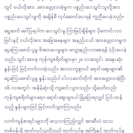
တွင် ဝယ်လိုအား .အားပျော့လာခဲ့မှုက ပစ္စည်းပေးသွင်းသူတို့အား
ပစ္စည်းပေးသွင်းမှုကို အချိန်မီ လုပ်ဆောင်ပေးရန် ကူညီပေးခဲ့သည်။
ရှေ့ဆက် ဖေါ်ပြရပါက ပေးသွင်းမှု ကြာမြင့်ချိန်များ ပိုကောင်းလာ
ခြင်းနှင့် ဝယ်လိုအား အခြေအနေများ အနည်းငယ် အားပျော့လာမှုက
ငွေကြေးဖောင်းပွမှု ဖိအားပေးမှုများ လျော့နည်းလာစေရန် ပံ့ပိုးပေးခဲ့
သည်။ သွင်းအားစု ကုန်ကျစရိတ်များမှာ ၂၈ လအတွင်း အနှေးဆုံး
နှုန်းဖြင့် မြင့်တက်လာခဲ့သည်။ အလားတူစွာပင် ရောင်းဈေးများ၏
ငွေကြေးဖောင်းပွမှု နှုန်းသည်ပါ ငါးလဆက်တိုက် အားပျော့လာခဲ့ပြီး
၁၆-လအတွင်း အနိမ့်ဆုံးသို့ ကျဆင်းသွားသည်။ သို့သော်လည်း
ကုန်ကျစရိတ်များရော၊ ရောင်းဈေးများပါ ခြုံပြောရလျှင် ပြင်းထန်
သည့် နှုန်းများဖြင့် မြင့်တက်သွားကြသည်။
လက်ကျန်စာရင်းများကို လေ့လာကြည့်လျှင် အာဆီယံ ဒေသ
တစ်ဝန်းရှိ ထုတ်လုပ်သူတို့သည် ထုတ်လုပ်မှု အကြိုနှင့် ထုတ်လုပ်မှု