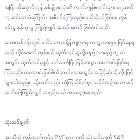
အပြီး သိုလှောင်ကုန် နှစ်မျိုးစလုံး၏ လက်ကျန်စာရင်းများ ရှေ့ဆက်
ကျဆင်းလာခဲ့ကြောင်း အစီရင်ခံကြသည်။ မည်သို့ပင်ဖြစ်စေ ကုန်
ခမ်းမှု နှုန်းမှာမူ ကြည့်လျှင် အသင့်အတင့် ဖြစ်ခဲ့ပါသည်။
ဒေသတစ်ဝန်းတွင် မသိမသာ အရှိန်ကျလာမှ လက္ခဏာများ မြင်နေရ
သည့် တိုင်အောင် ကုန်စည် ထုတ်လုပ်သူတို့သည် လာမည့် ၁၂ လ
အတွင်း ထုတ်လုပ်မှုနှင့် ပတ်သက်ပြီး မြင့်မားစွာ အကောင်းမြင်နေ
ကြသည်။ အကောင်းမြင်စိတ်မှာ ငါးလအတွင်း အမြင့်ဆုံးသို့ တိုးမြင့်
သွားပါသည်။ . သို့သော်လည်း ယုံကြည်စိတ်မှာ သမိုင်းစဉ် ဒေတာနှင့်
ဆက်စပ်ကြည့်လျှင် အနည်းငယ် အားပျော့နေသည်။
သုံးသပ်ချက်
အာဆီယံ ကုန်ထုတ်လုပ်မှ PMI ဒေတာကို သုံးသပ်လျက် S&P