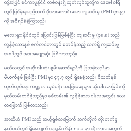
ထို့အပြင် စင်ကာပူနိုင်ငံ တစ်ဝန်းရှိ ထုတ်လုပ်သူတို့က ဖေဖေါ်ဝါရီ
တွင် မြင်ခဲ့ရသည်ထက် ပိုအားကောင်းသော ကျဆင်းမှု (PMI ၄၈.၉)
ကို အစီရင်ခံခဲ့ကြသည်။
မလေးရှားနိုင်ငံတွင် ပြောင်းပြန်ဖြစ်ခဲ့ပြီး ကျဆင်းမှု (၄၈,၈) သည်
လွန်ခဲ့သောနှစ် စက်တင်ဘာတွင် စတင်ခဲ့သည့် လက်ရှိ ကျဆင်းမှု
အစဉ်တွင် အားအပျော့ဆုံး ဖြစ်လာသည်။
မတ်လတွင် အဆိုးဝါးဆုံး စွမ်းဆောင်ရည်ကို ပြသခဲ့သည်မှာ
ဗီယက်နမ် ဖြစ်ပြီး PMI မှာ ၄၇.၇ တွင် ရှိနေခဲ့သည်။ ဗီယက်နမ်
ထုတ်လုပ်ရေး ကဏ္ဍက လုပ်ငန်း အခြေအနေများ ဆိုးဝါးလာခြင်းကို
မှတ်တမ်းတင်ခဲ့သည်မှာ စစ်တမ်း၏ လွန်ခဲ့သော ငါးလအတွင်း လေး
လမြောက် ဖြစ်လာသည်။
အာဆီယံ PMI သည် ဆယ့်ရှစ်လမြောက် ဆက်တိုက် တိုးတက်မှု
နယ်ပယ်တွင် ရှိနေလျက် အညွန်းကိန်း ၅၁.၀ မှာ ထိုကာလအတွက်