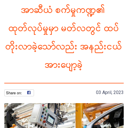
အာဆီယံ စက်မှုကဏ္ဍ၏
ထုတ်လုပ်မှုမှာ မတ်လတွင် ထပ်
တိုးလာခဲ့သော်လည်း အနည်းငယ်
အားပျော့ခဲ့
03 April, 2023