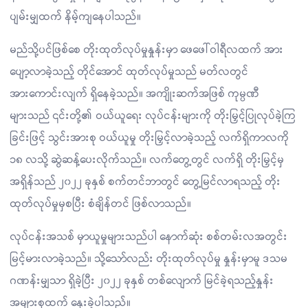
ပျမ်းမျှထက် နိမ့်ကျနေပါသည်။
မည်သို့ပင်ဖြစ်စေ တိုးထုတ်လုပ်မှုနှုန်းမှာ ဖေဖေါ်ဝါရီလထက် အား
ပျော့လာခဲ့သည့် တိုင်အောင် ထုတ်လုပ်မှုသည် မတ်လတွင်
အားကောင်းလျက် ရှိနေခဲ့သည်။ အကျိုးဆက်အဖြစ် ကုမ္ပဏီ
များသည် ၎င်းတို့၏ ဝယ်ယူရေး လုပ်ငန်းများကို တိုးမြှင့်ပြုလုပ်ခဲ့ကြ
ခြင်းဖြင့် သွင်းအားစု ဝယ်ယူမှု တိုးမြှင့်လာခဲ့သည့် လက်ရှိကာလကို
၁၈ လသို့ ဆွဲဆန့်ပေးလိုက်သည်။ လက်တွေ့တွင် လက်ရှိ တိုးမြှင့်မှ
အရှိန်သည် ၂၀၂၂ ခုနှစ် စက်တင်ဘာတွင် တွေ့မြင်လာရသည့် တိုး
ထုတ်လုပ်မှုမှစပြီး စံချိန်တင် ဖြစ်လာသည်။
လုပ်ငန်းအသစ် မှာယူမှုများသည်ပါ နောက်ဆုံး စစ်တမ်းလအတွင်း
မြင့်မားလာခဲ့သည်။ သို့သော်လည်း တိုးထုတ်လုပ်မှု နှုန်းမှာမူ ဒသမ
ဂဏန်းမျှသာ ရှိခဲ့ပြီး ၂၀၂၂ ခုနှစ် တစ်လျောက် မြင်ခဲ့ရသည့်နှုန်း
အများစုထက် နှေးခဲ့ပါသည်။