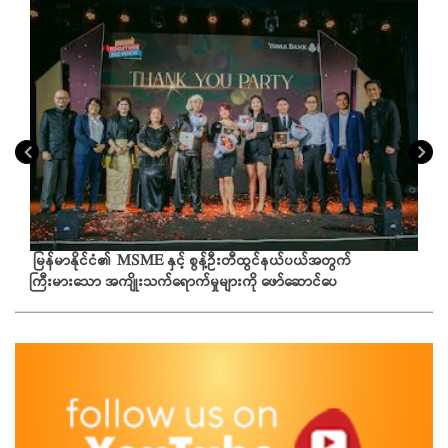
မြန်မာနိုင်ငံ၏ MSME နှင့် စွန့်ဦးတီထွင်နယ်ပယ်အတွက်
ကြီးမားသော အကျိုးသက်ရောက်မှုများကို ဖော်ဆောင်ပေ