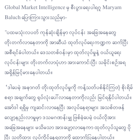
Global Market Intelligence မှ စီးပွားရေးပါရဂူ Maryam
Baluch ပြောကြားသွားသည်မှာ-
"ပထမသုံးလပတ် ကုန်ဆုံးချိန်မှာ လုပ်ငန်း အခြေအနေတွေ
တိုးတက်လာနေတာကို အာဆီယံ ထုတ်လုပ်ရေးကဏ္ဍက ဆက်ပြီး
အစီရင်ခံပါတယ်။ ဒေသတစ်ဝန်းမှာ ထုတ်လုပ်မှုနဲ့ ဝယ်ယူရေး
လုပ်ငန်းများ တိုးတက်လာပုံဟာ အားကောင်းပြီး သမိုင်းစဉ်အရ
အရှိန်မြင့်မားနေပါတယ်။
“ဒါပေမဲ့ အနာဂတ် တိုးထုတ်လုပ်မှုကို ကန့်သတ်ပစ်နိုင်ကြတဲ့ စိုးရိမ်
စရာ အချက်တွေ ရုပ်လုံးပေါ်လာ‌နေတာကိုလည်း မြင်ရနိုင်ပါတယ်။
အော်ဒါ ရရှိမှ ကျဆင်းလာနေပြီး အလုပ်နေရာများ အသစ်တဖန်
လျော့နည်းလာမှုမှာ ဒသမဂဏန်းမျှ ဖြစ်ခဲ့ပေမဲ့ ဝယ်လိုအား
အခြေအနေများ မသိမသာ အားပျော့လာနေကာ ထုတ်လုပ်သူတွေ ပို
ပြီး သတိထား လုပ်ကိုင်နေရတာကို ထောက်ပြနေပါတယ်။