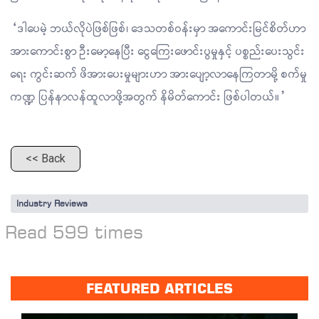
“ဒါပေမဲ့ ဘယ်လိုပဲဖြစ်ဖြစ်၊ ဒေသတစ်ဝန်းမှာ အကောင်းမြင်စိတ်ဟာ
အားကောင်းစွာ ဦးမော့နေပြီး ငွေကြေးဖောင်းပွမှုနှင့် ပစ္စည်းပေးသွင်း
ရေး ကွင်းဆက် ဖိအားပေးမှုများဟာ အားပျော့လာနေကြတာမို့ စက်မှု
ကဏ္ဍ ပြန်နာလန်ထူလာဖို့အတွက် နိမိတ်ကောင်း ဖြစ်ပါတယ်။”
<< Back
Industry Reviews
Read 599 times
FEATURED ARTICLES