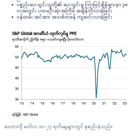
ပစ္စည်းပေးသွင်းသူတို့၏ ပေးသွင်းမှု ကြာမြင့်ချိန်များမှာ ၃၈
လအတွင်း ပထမဦးဆုံးအကြိမ် အချိန်တိုလာခဲ့ခြင်း
ဝန်ထမ်း အင်အား အသစ်တဖန် ကျဆင်းလာခဲ့ခြင်း
ဒေတာကို မတ်လ ၁၀-၂၇ ရက်နေ့များတွင် စုစည်းခဲ့သည်။