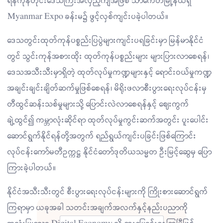
ရန်ကုန်တိုင်းဒေသကြီးအလှည့်ကျအဖြစ် သာကေတမြို့နယ်ရှိ
Myanmar Expo ခန်းမ၌ ဖွင့်လှစ်ကျင်းပခဲ့ပါတယ်။
ဒေသတွင်းထုတ်ကုန်ပစ္စည်းပြပွဲများကျင်းပရခြင်းမှာ မြန်မာနိုင်ငံ
တွင် သွင်းကုန်အစားထိုး ထုတ်ကုန်ပစ္စည်းများ များပြားလာစေရန်၊
ဒေသအသီးသီးမှာရှိတဲ့ ထုတ်လုပ်မှုကဏ္ဍများနှင့် ရောင်းဝယ်မှုကဏ္ဍ
အချင်းချင်းချိတ်ဆက်မှုဖြစ်စေရန်၊ မိရိုးဖလာစီးပွားရေးလုပ်ငန်းမှ
တီထွင်ဆန်းသစ်မှုများသို့ ပြောင်းလဲလာစေရန်နှင့် ဈေးကွက်
ချဲ့ထွင်၍ ကမ္ဘာလုံးဆိုင်ရာ ထုတ်လုပ်မှုကွင်းဆက်အတွင်း ပူးပေါင်း
ဆောင်ရွက်နိုင်ရန်တို့အတွက် ရည်ရွယ်ကျင်းပခြင်းဖြစ်ကြောင်း
လုပ်ငန်းကော်မတီဥက္ကဋ္ဌ နိုင်ငံတော်ဒုတိယသမ္မတ ဦးမြင့်ဆွေမှ ပြော
ကြားခဲ့ပါတယ်။
နိုင်ငံအသီးသီးတွင် စီးပွားရေးလုပ်ငန်းများကို ကြိုးစားဆောင်ရွက်
ကြရာမှာ ယခုအခါ သတင်းအချက်အလက်နှင့်နည်းပညာကို