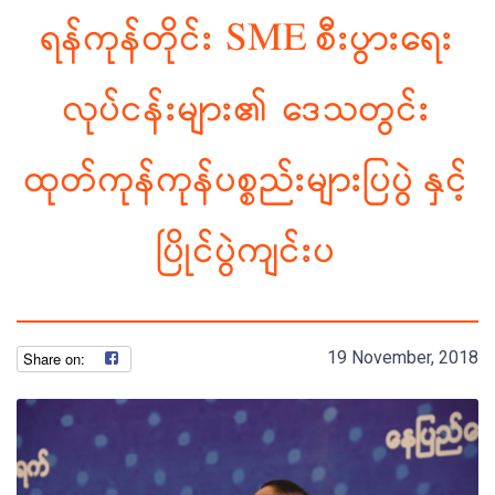
ရန်ကုန်တိုင်း SME စီးပွားရေး
လုပ်ငန်းများ၏ ဒေသတွင်း
ထုတ်ကုန်ကုန်ပစ္စည်းများပြပွဲ နှင့်
ပြိုင်ပွဲကျင်းပ
19 November, 2018