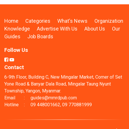
Home
Categories
What's News
Organization
Knowledge
Advertise With Us
About Us
Our
Guides
Job Boards
Follow Us
Contact
6-9th Floor, Building C, New Mingalar Market, Corner of Set
Yone Road & Banyar Dala Road, Mingalar Taung Nyunt
Township, Yangon, Myanmar.
Email
:
guides@mmrdpub.com
Hotline
:
09 448001662, 09 770881999