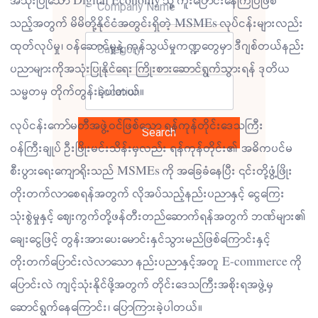
အသုံးပြုသော Digital Economy သို့ ကူးပြောင်းနေကြပြီဖြစ်
သည့်အတွက် မိမိတို့နိုင်ငံအတွင်းရှိတဲ့ MSMEs လုပ်ငန်းများလည်း
ထုတ်လုပ်မှု၊ ဝန်ဆောင်မှုနဲ့ ကုန်သွယ်မှုကဏ္ဍတွေမှာ ဒီဂျစ်တယ်နည်း
ပညာများကိုအသုံးပြုနိုင်ရေး ကြိုးစားဆောင်ရွက်သွားရန် ဒုတိယ
သမ္မတမှ တိုက်တွန်းခဲ့ပါတယ်။
လုပ်ငန်းကော်မတီအဖွဲ့ဝင်ဖြစ်သော ရန်ကုန်တိုင်းဒေသကြီး
Search
ဝန်ကြီးချုပ် ဦးဖြိုးမင်းသိန်းမှလည်း ရန်ကုန်တိုင်း၏ အဓိကပင်မ
စီးပွားရေးကျောရိုးသည် MSMEs ကို အခြေခံနေပြီး ၎င်းတို့ဖွံ့ဖြိုး
တိုးတက်လာစေရန်အတွက် လိုအပ်သည့်နည်းပညာနှင့် ငွေကြေး
သုံးစွဲမှုနှင့် ဈေးကွက်တို့ဖန်တီးတည်ဆောက်ရန်အတွက် ဘဏ်များ၏
ချေးငွေဖြင့် တွန်းအားပေးမောင်းနှင်သွားမည်ဖြစ်ကြောင်းနှင့်
တိုးတက်ပြောင်းလဲလာသော နည်းပညာနှင့်အတူ E-commerce ကို
ပြောင်းလဲ ကျင့်သုံးနိုင်ဖို့အတွက် တိုင်းဒေသကြီးအစိုးရအဖွဲ့မှ
ဆောင်ရွက်နေကြောင်း၊ ပြောကြားခဲ့ပါတယ်။