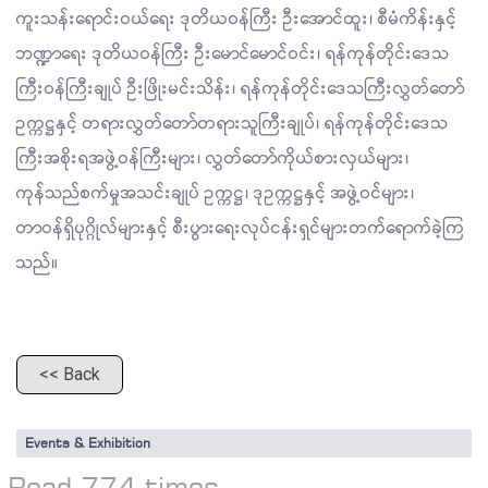
ကူးသန်းရောင်းဝယ်ရေး ဒုတိယဝန်ကြီး ဦးအောင်ထူး၊ စီမံကိန်းနှင့်
ဘဏ္ဍာရေး ဒုတိယဝန်ကြီး ဦးမောင်မောင်ဝင်း၊ ရန်ကုန်တိုင်းဒေသ
ကြီးဝန်ကြီးချုပ် ဦးဖြိုးမင်းသိန်း၊ ရန်ကုန်တိုင်းဒေသကြီးလွှတ်တော်
ဥက္ကဋ္ဌနှင့် တရားလွှတ်တော်တရားသူကြီးချုပ်၊ ရန်ကုန်တိုင်းဒေသ
ကြီးအစိုးရအဖွဲ့ဝန်ကြီးများ၊ လွှတ်တော်ကိုယ်စားလှယ်များ၊
ကုန်သည်စက်မှုအသင်းချုပ် ဥက္ကဋ္ဌ၊ ဒုဥက္ကဋ္ဌနှင့် အဖွဲ့ဝင်များ၊
တာဝန်ရှိပုဂ္ဂိုလ်များနှင့် စီးပွားရေးလုပ်ငန်းရှင်များတက်ရောက်ခဲ့ကြ
သည်။
<< Back
Events & Exhibition
Read 774 times