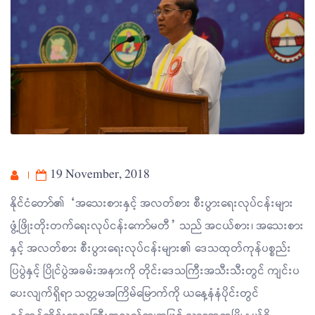
19 November, 2018
နိုင်ငံတော်၏ “အသေးစားနှင့် အလတ်စား စီးပွားရေးလုပ်ငန်းများ
ဖွံ့ဖြိုးတိုးတက်ရေးလုပ်ငန်းကော်မတီ” သည် အငယ်စား၊ အသေးစား
နှင့် အလတ်စား စီးပွားရေးလုပ်ငန်းများ၏ ဒေသထုတ်ကုန်ပစ္စည်း
ပြပွဲနှင့် ပြိုင်ပွဲအခမ်းအနားကို တိုင်းဒေသကြီးအသီးသီးတွင် ကျင်းပ
ပေးလျက်ရှိရာ သတ္တမအကြိမ်မြောက်ကို ယနေ့နံနံပိုင်းတွင်