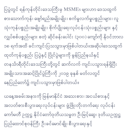
ပြပွဲတွင် ရန်ကုန်တိုင်းဒေသကြီးမှ MSMEs များဟာ ဒေသထွက်
စားသောက်ကုန်၊ ဖျော်ရည်အမျိုးမျိုး၊ စက်မှုလက်မှုပစ္စည်းများ၊ လူ
သုံးကုန်ပစ္စည်းအမျိုးမျိုး၊ စိုက်ပျိုးရေးလုပ်ငန်းသုံးပစ္စည်းများ နှင့်
လျှပ်စစ်ပစ္စည်းများ စတဲ့ ဆိုင်ခန်းပေါင်း (၃၀၀) ကျော်ကို နိုဝင်ဘာလ
၁၈ ရက်အထိ ခင်းကျင်းပြသသွားမှာဖြစ်ပါတယ်။အဆိုပါဒေသထွက်
ထုတ်ကုန်ပစ္စည်း ပြပွဲနှင့် ပြိုင်ပွဲများကို မွန်ပြည်နယ်နှင့်
တနင်္သာရီတိုင်းဒေသကြီးတို့တွင် ဆက်လက် ကျင်းပသွားရန်ရှိပြီး
အမျိုးသားအဆင့်ပြိုင်ပွဲကြီးကို ၂၀၁၉ ခုနှစ် မတ်လတွင်
နေပြည်တော်၌ ကျင်းပသွားမှာဖြစ်ပါတယ်။
ယနေ့အခမ်းအနားကို မြန်မာနိုင်ငံ အသေးစား၊ အငယ်စားနှင့်
အလတ်စားစီးပွားရေးလုပ်ငန်းများ ဖွံ့ဖြိုးတိုးတက်ရေး လုပ်ငန်း
ကော်မတီ ဥက္ကဋ္ဌ နိုင်ငံတော်ဒုတိယသမ္မတ ဦးမြင့်ဆွေ၊ ဒုတိယဥက္ကဋ္ဌ
ပြည်ထောင်စုဝန်ကြီး ဦးခင်မောင်ချို၊ စီးပွားရေးနှင့်