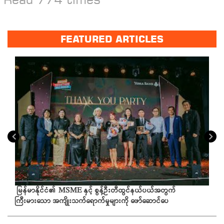
FEATURED ARTICLES
မြန်မာနိုင်ငံ၏ MSME နှင့် စွန့်ဦးတီထွင်နယ်ပယ်အတွက်
ကြီးမားသော အကျိုးသက်ရောက်မှုများကို ဖော်ဆောင်ပေ