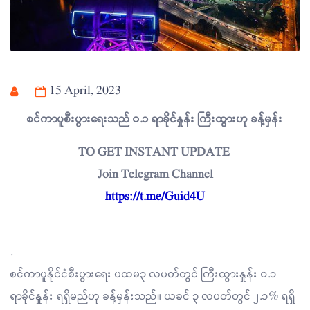
15 April, 2023
စင်ကာပူစီးပွားရေးသည် ၀.၁ ရာခိုင်နှုန်း ကြီးထွားဟု ခန့်မှန်း
TO GET INSTANT UPDATE
Join Telegram Channel
https://t.me/Guid4U
.
စင်ကာပူနိုင်ငံစီးပွားရေး ပထမ၃ လပတ်တွင် ကြီးထွားန‌ှုန်း ၀.၁
ရာခိုင်နှုန်း ရရှိမည်ဟု ခန့်မှန်းသည်။ ယခင် ၃ လပတ်တွင် ၂.၁% ရရှိ