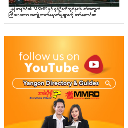
မြန်မာနိုင်ငံ၏ MSME နှင့် စွန့်ဦးတီထွင်နယ်ပယ်အတွက်
ကြီးမားသော အကျိုးသက်ရောက်မှုများကို ဖော်ဆောင်ပေ