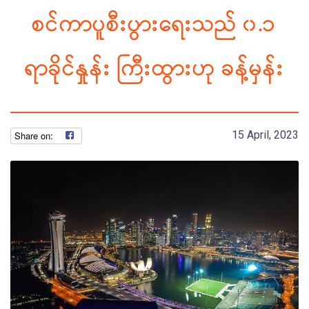
စင်ကာပူစီးပွားရေးသည် ၀.၁
ရာခိုင်နှုန်း ကြီးထွားဟု ခန့်မှန်း
15 April, 2023