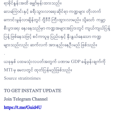
ရာခိုင်နှုန်းအထိ မျှော်မှန်းထားသည်။
လေကြောင်းနှင့် ခရီးသွားလာရေးဆိုင်ရာ ကဏ္ဍများ တိုးတက်
ကောင်းမွန်လာချိန်တွင် ဂျီဒီပီ ကြီးထွားလာမည်။ သို့သော် ကမ္ဘာ့
စီးပွားရေး နှေးနေသည်မှာ ကဏ္ဍအများအပြားတွင် ကျယ်ကျယ်ပြန့်
ပြန့် ဖြစ်နေသဖြင့် စင်ကာပူမှ ပြည်ပနှင့် နှီးနွှယ်နေသော ကဏ္ဍ
များသည်လည်း ဆက်လက် အားနည်းနေဦးမည် ဖြစ်သည်။
.
ယခုနှစ် ပထမသုံးလပတ်အတွက် ပဏာမ GDP ခန့်မှန်းချက်ကို
MTI မှ မေလတွင် ထုတ်ပြန်မည်ဖြစ်သည်။
Source stratitstimes
TO GET INSTANT UPDATE
Join Telegram Channel
https://t.me/Guid4U