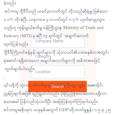
ခဲ့သည်။
စင်ကာပူ ဂျီဒီပီသည် ယခင်၃လပတ်တွင် တိုးသည်ဆိုရုံမျှ ဖြစ်သော
၀.၁% တိုးခဲ့ပြီး ယခုပထမ ၃ လပတ်တွင် ၀.၇% ယုတ်လျော့သွား
သည်ဟု ကုန်သွယ်စက်မှု ဝန်ကြီးဌာန Ministry of Trade and
Industry (MTI) မှ ဧပြီ ၁၄ ရက်တွင် အချက်အလက်
ထုတ်ပြန်သည်။
ဂျီဒီပီကြိုတင်ခန့်မှန်းချက်များကို သုံးလပတ်၏ပထမနှစ်လအတွင်း
စုဆောင်းရရှိထားသော အချက်အလက်များကို အဓိကအားဖြင့်
တွက်ချက်ပါသည်။
.
၎င်းတို့ကို သုံးလပတ်တစ်ခုတွင် GDP ကြီးထွားနှုန်း အစောပိုင်း
Search
ညွှန်ပြချက်အဖြစ် ရည်ရွယ်ပါသည်။ ပိုမိုပြည့်စုံသောဒေတာ ရရှိလာ
သောအခါ ပြန်လည်သုံးသပ်ပြီး အဖြေပြန်ထုတ်ကြရပါသည်။
စင်ကာပူအစိုးရက ယခုနှစ်အတွက် GDP တိုးတက်မှုနှုန်း ၀.၅ မှ ၂.၅