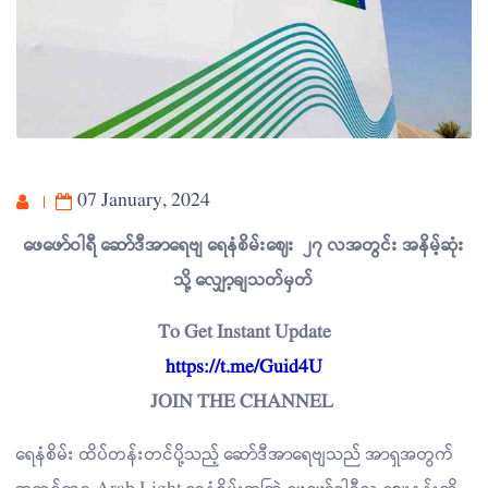
07 January, 2024
ဖေဖော်ဝါရီ ဆော်ဒီအာရေဗျ ရေနံစိမ်းဈေး ၂၇ လအတွင်း အနိမ့်ဆုံး
သို့ လျှော့ချသတ်မှတ်
To Get Instant Update
https://t.me/Guid4U
JOIN THE CHANNEL
ရေနံစိမ်း ထိပ်တန်းတင်ပို့သည့် ဆော်ဒီအာရေဗျသည် အာရှအတွက်