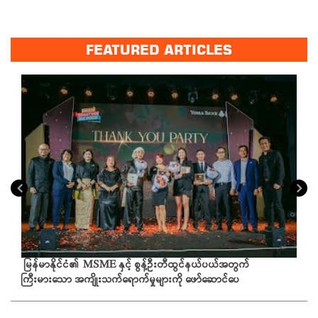
FEATURED ARTICLES
မြန်မာနိုင်ငံ၏ MSME နှင့် စွန့်ဦးတီထွင်နယ်ပယ်အတွက်
ကြီးမားသော အကျိုးသက်ရောက်မှုများကို ဖော်ဆောင်ပေ