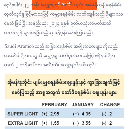
Search
စည်ပေါင်း ၂.၂ သန်း လျှော့ချထားသော်လည်း အမေရိကန် ရေနံစိမ်း
ထုတ်လုပ်မှုမြင့်မားသဖြင့် ကမ္ဘာ့ရေနံစိမ်း လက်ကျန်သည် ပိုများလာ
နေဆဲ ဖြစ်ပြီး အနည်းဆုံး ၂၀၂၄ ခုနှစ် ဒုတိယသုံးလပတ်အထိ
လက်ကျန် များနေဦးမည်ဟု ခန့်မှန်းထားကြသည်။
Saudi Aramco သည် အခြားရေနံစိမ်း အမျိုးအစားများကိုလည်း
ဖေဖော်ဝါရီလအတွက် လျှော့ချ သတ်မှတ်ပေးသဖြင့် ဇန်နဝါရီလ
ထက် ၂ ကန်ဒေါ်လာ အသီးသီး လျော့နည်း ပါသည်။