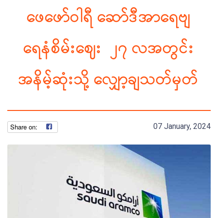
ဖေဖော်ဝါရီ ဆော်ဒီအာရေဗျ
ရေနံစိမ်းဈေး ၂၇ လအတွင်း
အနိမ့်ဆုံးသို့ လျှော့ချသတ်မှတ်
07 January, 2024