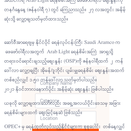
အထင်ကရ Arab Light ရေနံစိမ်းအကြဲ ဖေဖော်ဝါရီလ ဈေးနှုန်းကို
တနင်္ဂနွေနေ့ (ဇန်နဝါရီ ၇) တွင် ကြေညာသည်။ ၂၇ လအတွင်း အနိမ့်
ဆုံးသို့ လျှော့ချသတ်မှတ်ထားသည်။
ဆော်ဒီအာရေဗျမှ နိုင်ငံပိုင် ရေနံလုပ်ငန်းကြီး Saudi Aramco က
ဖေဖော်ဝါရီလအတွက် Arab Light ရေနံစိမ်းအကြဲ အာရှသို့
တရားဝင်ရောင်းချသည့်စျေးနှုန်း (OSP)ကို ဇန်နဝါရီထက် ၂ ကန်
ဒေါ်လာ လျှော့ချပြီး အိုမန်/ဒူဘိုင်း ပျမ်းမျှရေနံစိမ်း ဈေးနှုန်းအထက်
တစ်စည်လျှင် ၁.၅၀ ကန်ဒေါ်လာ သတ်မှတ်ပါသည်။
၂၀၂၁ နိုဝင်ဘာလနောက်ပိုင်း အနိမ့်ဆုံး ဈေးနှုန်း ဖြစ်ပါသည်။
ယခုလို လျှော့ချထားသော်လည်း အရှေ့အလယ်ပိုင်းဒေသမှ အခြား
ရေနံစိမ်းများထက် ဈေးမြင့်နေဆဲ ဖြစ်သည်။
OPEC+ မှ ရေနံထုတ်လုပ်သည့်နိုင်ငံများက စုစုပေါင်း တစ်နေ့လျှင်