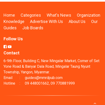
Home
Categories
What's News
Organization
Knowledge
Advertise With Us
About Us
Our
Guides
Job Boards
Follow Us
Contact
6-9th Floor, Building C, New Mingalar Market, Corner of Set
Yone Road & Banyar Dala Road, Mingalar Taung Nyunt
Township, Yangon, Myanmar.
Email
:
guides@mmrdpub.com
Hotline
:
09 448001662, 09 770881999