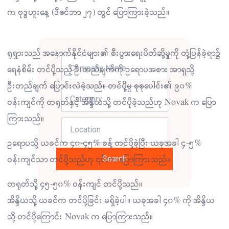
က ဗုဒ္ဓဟူးနေ့ (ဒီဇင်ဘာ ၂၇) တွင် ပြောကြားခဲ့သည်။
ရုရှားသည် အနောက်နိုင်ငံများ၏ စီးပွားရေးပိတ်ဆို့မှုကို တုံ့ပြန်ခဲ့ရာ၌
ရေနံစိမ်း တင်ပို့သည့် ဦးတည်ချက်ကို ဥရောပအစား အာရှသို့
ဦးတည်ချက် ပြောင်းလဲခဲ့သည်။ တင်ပို့မှု စုစုပေါင်း၏ ၉၀%
ဝန်းကျင်ကို တရုတ်နှင့် အိန္ဒိယသို့ တင်ပိုခဲ့သည်ဟု Novak က ပြော
ကြားသည်။
ဥရောပသို့ ယခင်က ၄၀-၄၅% ခန့် တင်ပို့ခဲ့ပြီး ယခုအခါ ၄-၅%
Search
ဝန်းကျင်သာ တင်ပို့သည်ဟု ၎င်းက ပြောကြားသည်။
တရုတ်သို့ ၄၅-၅၀% ဝန်းကျင် တင်ပို့သည်။
အိန္ဒိယသို့ ယခင်က တင်ပို့ခြင်း မရှိခဲ့ပါ။ ယခုအခါ ၄၀% ကို အိန္ဒိယ
သို့ တင်ပို့ကြောင်း Novak က ပြောကြားသည်။