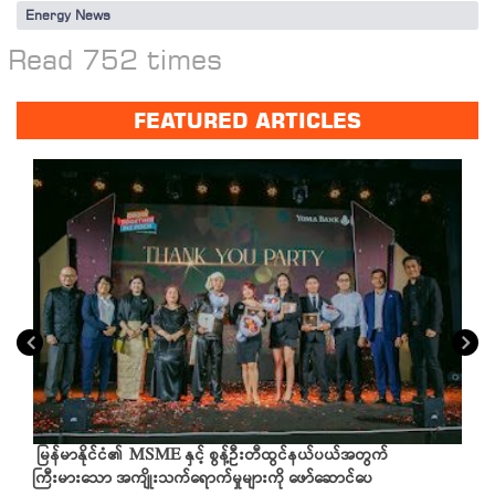
Energy News
Read 752 times
FEATURED ARTICLES
မြန်မာနိုင်ငံ၏ MSME နှင့် စွန့်ဦးတီထွင်နယ်ပယ်အတွက်
ကြီးမားသော အကျိုးသက်ရောက်မှုများကို ဖော်ဆောင်ပေ