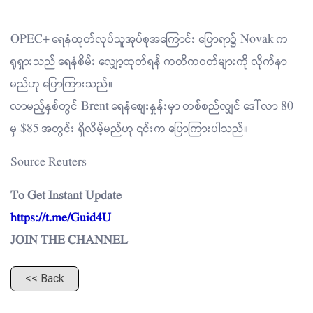
OPEC+ ရေနံထုတ်လုပ်သူအုပ်စုအကြောင်း ပြောရာ၌ Novak က
ရုရှားသည် ရေနံစိမ်း လျှော့ထုတ်ရန် ကတိကဝတ်များကို လိုက်နာ
မည်ဟု ပြောကြားသည်။
လာမည့်နှစ်တွင် Brent ရေနံစျေးနှုန်းမှာ တစ်စည်လျှင် ဒေါ်လာ 80
မှ $85 အတွင်း ရှိလိမ့်မည်ဟု ၎င်းက ပြောကြားပါသည်။
Source Reuters
To Get Instant Update
https://t.me/Guid4U
JOIN THE CHANNEL
<< Back