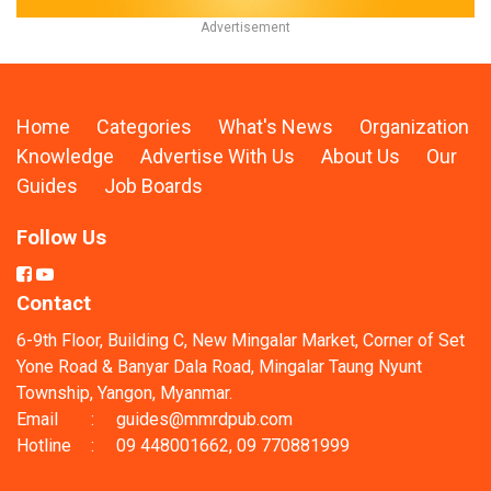
Home
Categories
What's News
Organization
Knowledge
Advertise With Us
About Us
Our
Guides
Job Boards
Follow Us
Contact
6-9th Floor, Building C, New Mingalar Market, Corner of Set
Yone Road & Banyar Dala Road, Mingalar Taung Nyunt
Township, Yangon, Myanmar.
Email
:
guides@mmrdpub.com
Hotline
:
09 448001662, 09 770881999