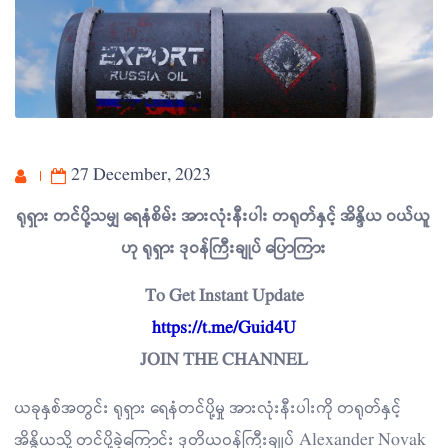
27 December, 2023
ရုရှား တင်ပို့သမျှ ရေနံစိမ်း အားလုံးနီးပါး တရုတ်နှင့် အိန္ဒိယ ဝယ်ယူ
ဟု ရုရှား ဒုဝန်ကြီးချုပ် ပြောကြား
To Get Instant Update
https://t.me/Guid4U
JOIN THE CHANNEL
ယခုနှစ်အတွင်း ရုရှား ရေနံတင်ပို့မှု အားလုံးနီးပါးကို တရုတ်နှင့်
အိန္ဒိယသို့ တင်ပို့ခဲ့ကြောင်း ဒုတိယဝန်ကြီးချုပ် Alexander Novak