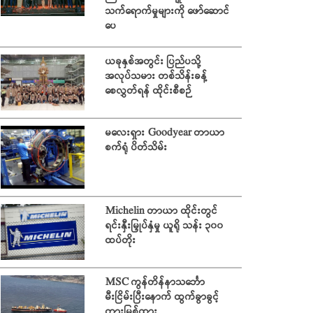
သက်ရောက်မှုများကို ဖော်ဆောင်
ပေ
ယခုနှစ်အတွင်း ပြည်ပသို့
အလုပ်သမား တစ်သိန်းခန့်
စေလွှတ်ရန် ထိုင်းစီစဉ်
မလေးရှား Goodyear တာယာ
စက်ရုံ ပိတ်သိမ်း
Michelin တာယာ ထိုင်းတွင်
ရင်းနှီးမြှုပ်နှံမှု ယူရို သန်း ၃၀၀
ထပ်တိုး
MSC ကွန်တိန်နာသင်္ဘော
မီးငြိမ်းပြီးနောက် ထွက်ခွာခွင့်
တားမြစ်ထား