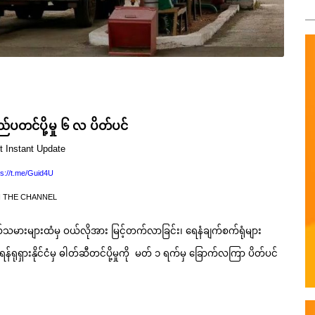
်ပတင်ပို့မှု ၆ လ ပိတ်ပင်
t Instant Update
ps://t.me/Guid4U
N THE CHANNEL
သမားများထံမှ ဝယ်လိုအား မြင့်တက်လာခြင်း၊ ရေနံချက်စက်ရုံများ
န်ရုရှားနိုင်ငံမှ ဓါတ်ဆီတင်ပို့မှုကို မတ် ၁ ရက်မှ ခြောက်လကြာ ပိတ်ပင်