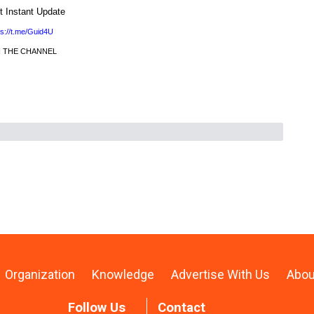
t Instant Update
ps://t.me/Guid4U
N THE CHANNEL
Organization
Knowledge
Advertise With Us
Abou
Follow Us
Contact