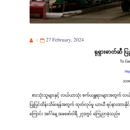
27 February, 2024
ရုရှားဓာတ်ဆီ ပြည
To Ge
htt
JOI
စားသုံးသူများနှင့် လယ်ယာသုံး စက်ယန္တရားများအတွက် လယ်
ပြုပြင်ထိန်းသိမ်းရန်အတွက် ထုတ်လုပ်မှု ယာယီ ရပ်နားထားနိုင်ရ
ကြောင်း အင်္ဂါနေ့ (ဖေဖော်ဝါရီ ၂၇)တွင် ကြေညာခဲ့သည်။