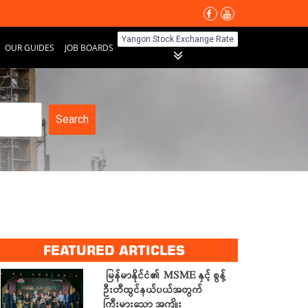
Yangon Stock Exchange Rate
OUR GUIDES
JOB BOARDS
Search
FEATURED ARTICLES
မြန်မာနိုင်ငံ၏ MSME နှင့် စွန့်
ဦးတီထွင်နယ်ပယ်အတွက်
ကြီးမားသော အကျိုး