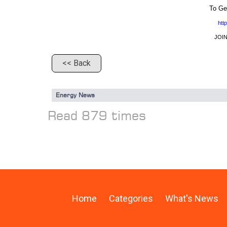
To Ge
htt
JOI
<< Back
Energy News
Read 879 times
Home
Categories
What's News