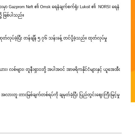
များမှာ Gazprom Neft ၏ Omsk ရေနံချက်စက်ရုံ၊ Lukoil ၏ NORSI ရေနံ
ို့ ဖြစ်ပါသည်။
တ်လုပ်ခဲ့ပြီး တန်ချိန် ၅.၇၆ သန်းခန့် တင်ပို့ခဲ့သည်။ ထုတ်လုပ်မှု
ရီးယား၊ လစ်ဗျား၊ တူနီးရှားးတို့ အပါအဝင် အာဖရိကနိုင်ငံများနှင့် ယူအေအီး
လားတူ တားမြစ်ချက်တစ်ရပ်ကို ချမှတ်ခဲ့ပြီး ပြည်တွင်းဈေးကြီးမြင့်မှု