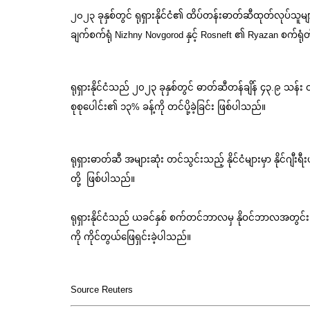
၂၀၂၃ ခုနှစ်တွင် ရုရှားနိုင်ငံ၏ ထိပ်တန်းဓာတ်ဆီထုတ်လုပ်သူ
ချက်စက်ရုံ Nizhny Novgorod နှင့် Rosneft ၏ Ryazan စက်ရုံတ
ရုရှားနိုင်ငံသည် ၂၀၂၃ ခုနှစ်တွင် ဓာတ်ဆီတန်ချိန် ၄၃.၉ သန်း ထု
စုစုပေါင်း၏ ၁၃% ခန့်ကို တင်ပို့ခဲ့ခြင်း ဖြစ်ပါသည်။
ရုရှားဓာတ်ဆီ အများဆုံး တင်သွင်းသည့် နိုင်ငံများမှာ နိုင်ဂျီး
တို့ ဖြစ်ပါသည်။
ရုရှားနိုင်ငံသည် ယခင်နှစ် စက်တင်ဘာလမှ နိုဝင်ဘာလအတွင်း အ
ကို ကိုင်တွယ်ဖြေရှင်းခဲ့ပါသည်။
Source Reuters