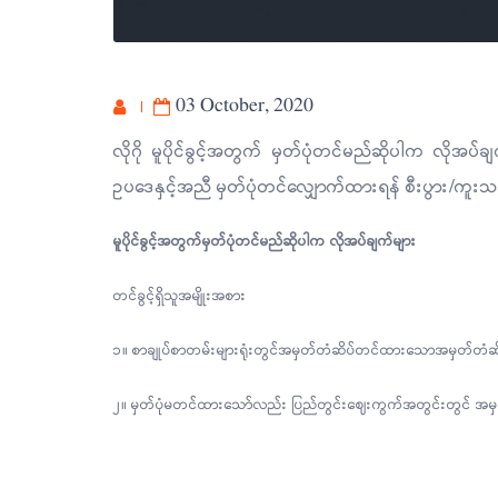
03 October, 2020
လိုဂို မူပိုင်ခွင့်အတွက် မှတ်ပုံတင်မည်ဆိုပါက လိုအပ်ချက
ဥပဒေနှင့်အညီ မှတ်ပုံတင်လျှောက်ထားရန် စီးပွား/ကူး
မူပိုင်ခွင့်အတွက်မှတ်ပုံတင်မည်ဆိုပါက လိုအပ်ချက်များ
တင်ခွင့်ရှိသူအမျိုးအစား
၁။ စာချုပ်စာတမ်းများရုံးတွင်အမှတ်တံဆိပ်တင်ထားသောအမှတ်တံဆိပ်ပ
၂။ မှတ်ပုံမတင်ထားသော်လည်း ပြည်တွင်းဈေးကွက်အတွင်းတွင် အမှ