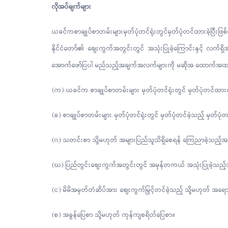
လိုအပ်ချက်များ
ယခင်ကစာချုပ်စာတမ်းများမှတ်ပုံတင်ရုံးတွင်မှတ်ပုံတင်ထားခဲ
နိုင်ငံတော်၏ ဈေးကွက်အတွင်းတွင် အသုံးပြုခဲ့ကြောင်းနှင့် လက်ရ
အောက်ဖော်ပြပါ မည်သည့်အချက်အလက်များကို မဆိုအ ထောက်အထား
(က) ယခင်က စာချုပ်စာတမ်းများ မှတ်ပုံတင်ရုံးတွင် မှတ်ပုံတင်ထ
(ခ) စာချုပ်စာတမ်းများ မှတ်ပုံတင်ရုံးတွင် မှတ်ပုံတင်ခဲ့သည့် မှတ်ပုံ
(ဂ) သတင်းစာ သို့မဟုတ် အများပြည်သူသိရှိစေရန် ကြေညာခဲ့သည
(ဃ) ပြည်တွင်းဈေးကွက်အတွင်းတွင် အမှန်တကယ် အသုံးပြုခဲ့သ
(င) မိမိအမှတ်တံဆိပ်အား ဈေးကွက်မြှင့်တင်ခဲ့သည့် သို့မဟုတ် အရ
(စ) အခွန်ပြေစာ သို့မဟုတ် ကုန်ကျစရိတ်ပြေစာ။