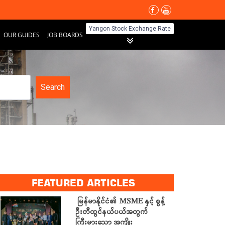
Yangon Stock Exchange Rate
OUR GUIDES
JOB BOARDS
Search
FEATURED ARTICLES
မြန်မာနိုင်ငံ၏ MSME နှင့် စွန့်
ဦးတီထွင်နယ်ပယ်အတွက်
ကြီးမားသော အကျိုး