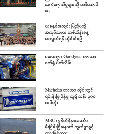
သက်ရောက်မှုများကို ဖော်ဆောင်
ပေ
ယခုနှစ်အတွင်း ပြည်ပသို့
အလုပ်သမား တစ်သိန်းခန့်
စေလွှတ်ရန် ထိုင်းစီစဉ်
မလေးရှား Goodyear တာယာ
စက်ရုံ ပိတ်သိမ်း
Michelin တာယာ ထိုင်းတွင်
ရင်းနှီးမြှုပ်နှံမှု ယူရို သန်း ၃၀၀
ထပ်တိုး
MSC ကွန်တိန်နာသင်္ဘော
မီးငြိမ်းပြီးနောက် ထွက်ခွာခွင့်
တားမြစ်ထား