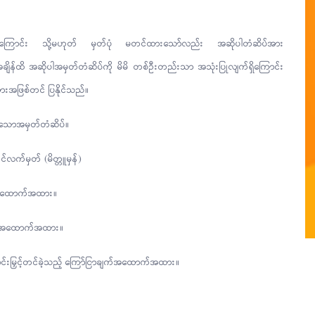
့ပြီးဖြစ်ကြောင်း သို့မဟုတ် မှတ်ပုံ မတင်ထားသော်လည်း အဆိုပါတံဆိပ်အား
ှိအချိန်ထိ အဆိုပါအမှတ်တံဆိပ်ကို မိမိ တစ်ဦးတည်းသာ အသုံးပြုလျက်ရှိကြောင်း
အဖြစ်တင် ပြနိုင်သည်။
ားသောအမှတ်တံဆိပ်။
တင်လက်မှတ် (မိတ္တူမှန်)
့်အထောက်အထား။
ည့်အထောက်အထား။
ောင်းမြှင့်တင်ခဲ့သည့် ကြော်ငြာချက်အထောက်အထား။