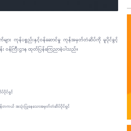
်များ ကုန်ပစ္စည်းနှင့်ဝန်ဆောင်မှု ကုန်အမှတ်တံဆိပ်ကို မူပိုင်ခွင့်
သန်း ဝန်ကြီးဌာန ထုတ်ပြန်ကြေညာခဲ့ပါသည်။
ိုင်ရှင်
န်တကယ် အသုံးပြုနေသောအမှတ်တံဆိပ်ပိုင်ရှင်