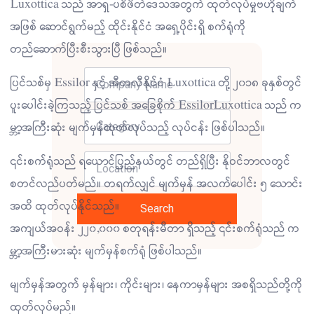
Luxottica သည် အာရှ-ပစိဖိတ်ဒေသအတွက် ထုတ်လုပ်မှုဗဟိုချက်
အဖြစ် ဆောင်ရွက်မည့် ထိုင်းနိုင်ငံ အရှေ့ပိုင်းရှိ စက်ရုံကို
တည်ဆောက်ပြီးစီးသွားပြီ ဖြစ်သည်။
ပြင်သစ်မှ Essilor နှင့် အီတလီနိုင်ငံ Luxottica တို့ ၂၀၁၈ ခုနှစ်တွင်
ပူးပေါင်းခဲ့ကြသည့် ပြင်သစ် အခြေစိုက် EssilorLuxottica သည် က
မ္ဘာ့အကြီးဆုံး မျက်မှန်ထုတ်လုပ်သည့် လုပ်ငန်း ဖြစ်ပါသည်။
၎င်းစက်ရုံသည် ရယောင်ပြည်နယ်တွင် တည်ရှိပြီး နိုဝင်ဘာလတွင်
စတင်လည်ပတ်မည်။ တရက်လျှင် မျက်မှန် အလက်ပေါင်း ၅ သောင်း
အထိ ထုတ်လုပ်နိုင်သည်။
Search
အကျယ်အဝန်း ၂၂၀,၀၀၀ စတုရန်းမီတာ ရှိသည့် ၎င်းစက်ရုံသည် က
မ္ဘာ့အကြီးမားဆုံး မျက်မှန်စက်ရုံ ဖြစ်ပါသည်။
မျက်မှန်အတွက် မှန်များ၊ ကိုင်းများ၊ နေကာမှန်များ အစရှိသည်တို့ကို
ထုတ်လုပ်မည်။