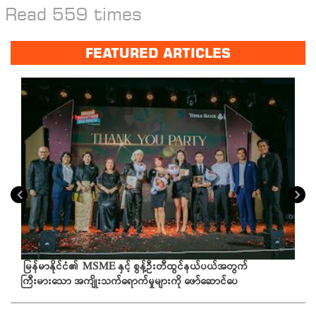
Read 559 times
FEATURED ARTICLES
မြန်မာနိုင်ငံ၏ MSME နှင့် စွန့်ဦးတီထွင်နယ်ပယ်အတွက်
ကြီးမားသော အကျိုးသက်ရောက်မှုများကို ဖော်ဆောင်ပေ