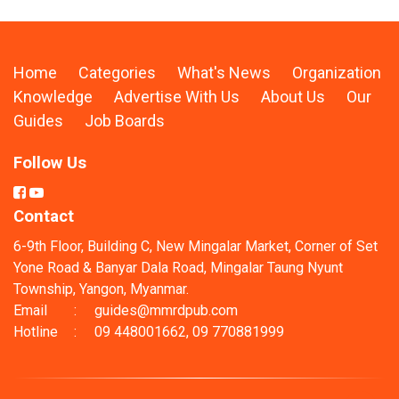
Home
Categories
What's News
Organization
Knowledge
Advertise With Us
About Us
Our
Guides
Job Boards
Follow Us
Contact
6-9th Floor, Building C, New Mingalar Market, Corner of Set
Yone Road & Banyar Dala Road, Mingalar Taung Nyunt
Township, Yangon, Myanmar.
Email
:
guides@mmrdpub.com
Hotline
:
09 448001662, 09 770881999