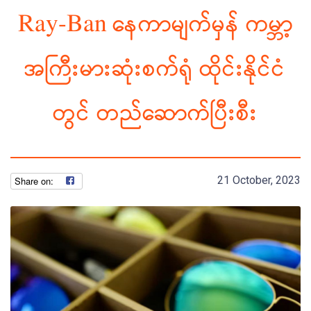
Ray-Ban နေကာမျက်မှန် ကမ္ဘာ့
အကြီးမားဆုံးစက်ရုံ ထိုင်းနိုင်ငံ
တွင် တည်ဆောက်ပြီးစီး
21 October, 2023