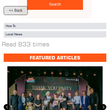
Search
<< Back
How To
Local News
Read 833 times
FEATURED ARTICLES