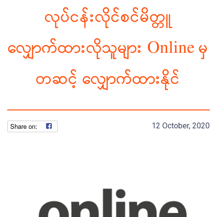
လုပ်ငန်းလိုင်စင်မိတ္တူ
လျှောက်ထားလိုသူများ Online မှ
တဆင့် လျှောက်ထားနိုင်
12 October, 2020