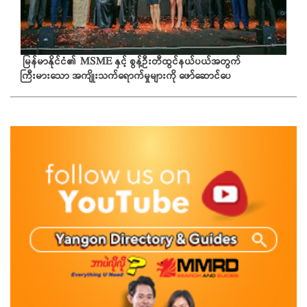
မြန်မာနိုင်ငံ၏ MSME နှင့် စွန့်ဦးတီထွင်နယ်ပယ်အတွက်
ကြီးမားသော အကျိုးသက်ရောက်မှုများကို ဖော်ဆောင်ပေ