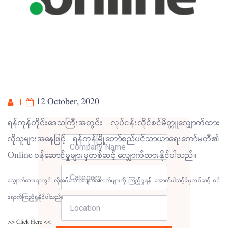
12 October, 2020
ရန်ကုန်တိုင်းဒေသကြီးအတွင်း လုပ်ငန်းလိုင်စင်မိတ္တူလျှောက်ထား
လိုသူများအနေဖြင့် ရန်ကုန်မြို့တော်စည်ပင်သာယာရေးကော်မတီ၏
Online ဝန်ဆောင်မှုများမှတစ်ဆင့် လျှောက်ထားနိုင်ပါသည်။
လျှောက်ထားရာတွင် လိုအပ်သောအချက်အလက်များကို ကြည့်ရှုရန် အောက်ပါလင့်ခ်မှတစ်ဆင့် ဝင်
ရောက်ကြည့်ရှုနိုင်ပါသည်။
>> Click Here <<