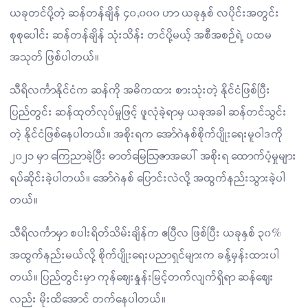
ယခုတင်ပို့တဲ့ ဆန်တန်ချိန် ၄၀,၀၀၀ ဟာ ယခုနှစ် လပိုင်းအတွင်း
စုစုပေါင်း ဆန်တန်ချိန် သုံးသိန်း တင်ပို့မယ့် အစီအစဉ်ရဲ့ ပထမ
အသုတ် ဖြစ်ပါတယ်။
သီရိလင်္ကာနိုင်ငံက ဆန်ကို အဓိကထား စားသုံးတဲ့ နိုင်ငံဖြစ်ပြီး
ပြည်တွင်း ဆန်ထုတ်လုပ်မှုဖြင့် ဖူလုံခဲ့ရာမှ ယခုအခါ ဆန်တင်သွင်း
တဲ့ နိုင်ငံဖြစ်နေပါတယ်။ အစိုးရက အော်ဂဲနစ်စိုက်ပျိုးရေးမူဝါဒကို
၂၀၂၁ မှာ ကြေညာခဲ့ပြီး ဓာတ်မြေဩဇာအပေါ် အစိုးရ ထောက်ပံ့မှုများ
ရပ်ဆိုင်းခဲ့ပါတယ်။ အော်ဂဲနစ် ပြောင်းလဲလို့ အထွက်နည်းသွားခဲ့ပါ
တယ်။
သီရိလင်္ကာမှာ စပါးရိတ်သိမ်းချိန်က ဧပြီလ ဖြစ်ပြီး ယခုနှစ် ၃၀%
အထွက်နည်းမယ်လို့ စိုက်ပျိုးရေးပညာရှင်များက ခန့်မှန်းထားပါ
တယ်။ ပြည်တွင်းမှာ ကုန်ဈေးနှုန်းမြင့်တက်လျက်ရှိရာ ဆန်ဈေး
လည်း မိုးထိအောင် တက်နေပါတယ်။