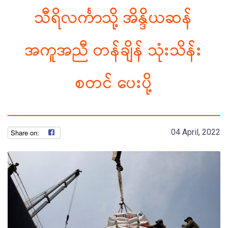
သီရိလင်္ကာသို့ အိန္ဒိယဆန်
အကူအညီ တန်ချိန် သုံးသိန်း
စတင် ပေးပို့
04 April, 2022