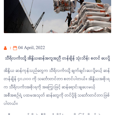
04 April, 2022
သီရိလင်္ကာသို့ အိန္ဒိယဆန်အကူအညီ တန်ချိန် သုံးသိန်း စတင် ပေးပို့
အိန္ဒိယ ဆန်ကုန်သည်တွေက သီရိလင်္ကာသို့ ချက်ချင်းပေးပို့မယ့် ဆန်
တန်ချိန် ၄၀,၀၀၀ ကို သင်္ဘောတင်တာ စတင်ပါတယ်။ အိန္ဒိယအစိုးရ
က သီရိလင်္ကာအစိုးရကို အကြွေးဖြင့် ဆန်ရောင်းချပေးမယ့်
အစီအစဉ်ရဲ့ ပထမအသုတ် ဆန်တွေကို တင်ပို့ဖို့ သင်္ဘောတင်တာ ဖြစ်
ပါတယ်။