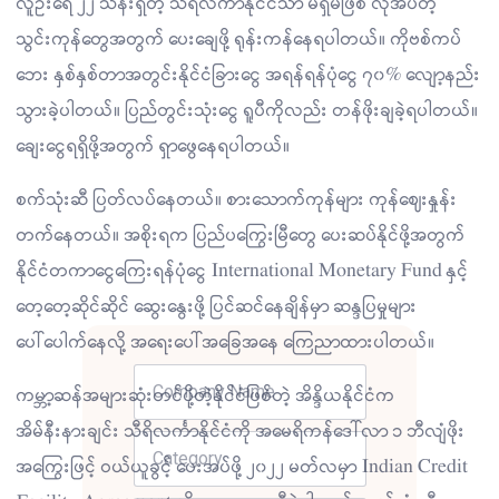
လူဦးရေ ၂၂ သန်းရှိတဲ့ သီရိလင်္ကာနိုင်ငံသာ မရှိမဖြစ် လိုအပ်တဲ့
သွင်းကုန်တွေအတွက် ပေးချေဖို့ ရုန်းကန်နေရပါတယ်။ ကိုဗစ်ကပ်
ဘေး နှစ်နှစ်တာအတွင်းနိုင်ငံခြားငွေ အရန်ရန်ပုံငွေ ၇၀% လျော့နည်း
သွားခဲ့ပါတယ်။ ပြည်တွင်းသုံးငွေ ရူပီကိုလည်း တန်ဖိုးချခဲ့ရပါတယ်။
ချေးငွေရရှိဖို့အတွက် ရှာဖွေနေရပါတယ်။
စက်သုံးဆီ ပြတ်လပ်နေတယ်။ စားသောက်ကုန်များ ကုန်ဈေးနှုန်း
တက်နေတယ်။ အစိုးရက ပြည်ပကြွေးမြီတွေ ပေးဆပ်နိုင်ဖို့အတွက်
နိုင်ငံတကာငွေကြေးရန်ပုံငွေ International Monetary Fund နှင့်
တေ့တေ့ဆိုင်ဆိုင် ဆွေးနွေးဖို့ ပြင်ဆင်နေချိန်မှာ ဆန္ဒပြမှုများ
ပေါ်ပေါက်နေလို့ အရေးပေါ်အခြေအနေ ကြေညာထားပါတယ်။
ကမ္ဘာ့ဆန်အများဆုံးတင်ပို့တဲ့နိုင်ငံဖြစ်တဲ့ အိန္ဒိယနိုင်ငံက
အိမ်နီးနားချင်း သီရိလင်္ကာနိုင်ငံကို အမေရိကန်ဒေါ်လာ ၁ ဘီလျံဖိုး
အကြွေးဖြင့် ဝယ်ယူခွင့် ပေးအပ်ဖို့ ၂၀၂၂ မတ်လမှာ Indian Credit