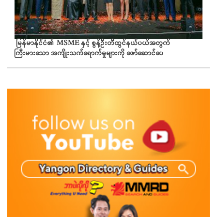
မြန်မာနိုင်ငံ၏ MSME နှင့် စွန့်ဦးတီထွင်နယ်ပယ်အတွက်
ကြီးမားသော အကျိုးသက်ရောက်မှုများကို ဖော်ဆောင်ပေ