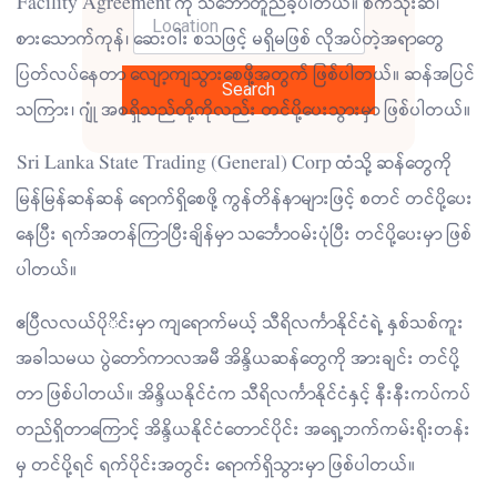
Facility Agreement ကို သဘောတူညီခဲ့ပါတယ်။ စက်သုံးဆီ၊
စားသောက်ကုန်၊ ဆေးဝါး စသဖြင့် မရှိမဖြစ် လိုအပ်တဲ့အရာတွေ
ပြတ်လပ်နေတာ လျော့ကျသွားစေဖို့အတွက် ဖြစ်ပါတယ်။ ဆန်အပြင်
Search
သကြား၊ ဂျုံ အစရှိသည်တို့ကိုလည်း တင်ပို့ပေးသွားမှာ ဖြစ်ပါတယ်။
Sri Lanka State Trading (General) Corp ထံသို့ ဆန်တွေကို
မြန်မြန်ဆန်ဆန် ရောက်ရှိစေဖို့ ကွန်တိန်နာများဖြင့် စတင် တင်ပို့ပေး
နေပြီး ရက်အတန်ကြာပြီးချိန်မှာ သင်္ဘောဝမ်းပုံပြီး တင်ပို့ပေးမှာ ဖြစ်
ပါတယ်။
ဧပြီလလယ်ပိုိင်းမှာ ကျရောက်မယ့် သီရိလင်္ကာနိုင်ငံရဲ့ နှစ်သစ်ကူး
အခါသမယ ပွဲတော်ကာလအမီ အိန္ဒိယဆန်တွေကို အားချင်း တင်ပို့
တာ ဖြစ်ပါတယ်။ အိန္ဒိယနိုင်ငံက သီရိလင်္ကာနိုင်ငံနှင့် နီးနီးကပ်ကပ်
တည်ရှိတာကြောင့် အိန္ဒိယနိုင်ငံတောင်ပိုင်း အရှေ့ဘက်ကမ်းရိုးတန်း
မှ တင်ပို့ရင် ရက်ပိုင်းအတွင်း ရောက်ရှိသွားမှာ ဖြစ်ပါတယ်။