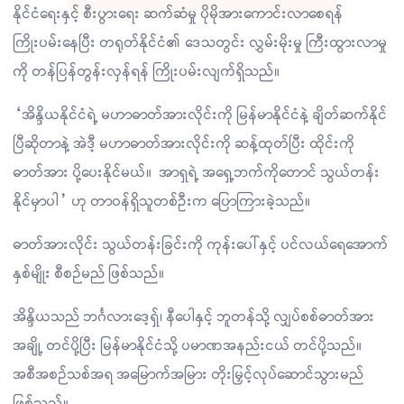
နိုင်ငံရေးနှင့် စီးပွားရေး ဆက်ဆံမှု ပိုမိုအားကောင်းလာစေရန်
ကြိုးပမ်းနေပြီး တရုတ်နိုင်ငံ၏ ဒေသတွင်း လွှမ်းမိုးမှု ကြီးထွားလာမှု
ကို တန်ပြန်တွန်းလှန်ရန် ကြိုးပမ်းလျက်ရှိသည်။
“အိန္ဒိယနိုင်ငံရဲ့ မဟာဓာတ်အားလိုင်းကို မြန်မာနိုင်ငံနဲ့ ချိတ်ဆက်နိုင်
ပြီဆိုတာနဲ့ အဲဒီ့ မဟာဓာတ်အားလိုင်းကို ဆန့်ထုတ်ပြီး ထိုင်းကို
ဓာတ်အား ပို့ပေးနိုင်မယ်။ အာရှရဲ့ အရှေ့ဘက်ကိုတောင် သွယ်တန်း
နိုင်မှာပါ” ဟု တာဝန်ရှိသူတစ်ဦးက ပြောကြားခဲ့သည်။
ဓာတ်အားလိုင်း သွယ်တန်းခြင်းကို ကုန်းပေါ်နှင့် ပင်လယ်ရေအောက်
နှစ်မျိုး စီစဉ်မည် ဖြစ်သည်။
အိန္ဒိယသည် ဘင်္ဂလားဒေ့ရှ်၊ နီပေါနှင့် ဘူတန်သို့ လျှပ်စစ်ဓာတ်အား
အချို့ တင်ပို့ပြီး မြန်မာနိုင်ငံသို့ ပမာဏအနည်းငယ် တင်ပို့သည်။
အစီအစဉ်သစ်အရ အမြောက်အမြား တိုးမြှင့်လုပ်ဆောင်သွားမည်
ဖြစ်သည်။