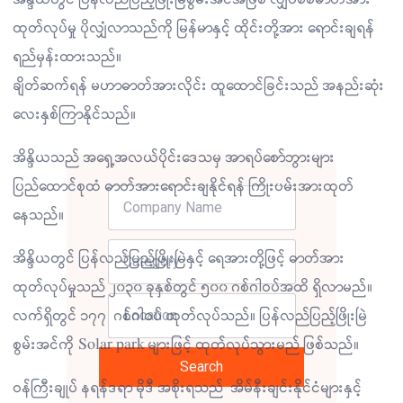
ထုတ်လုပ်မှု ပိုလျှံလာသည်ကို မြန်မာနှင့် ထိုင်းတို့အား ရောင်းချရန်
ရည်မှန်းထားသည်။
ချိတ်ဆက်ရန် မဟာဓာတ်အားလိုင်း ထူထောင်ခြင်းသည် အနည်းဆုံး
လေးနှစ်ကြာနိုင်သည်။
အိန္ဒိယသည် အရှေ့အလယ်ပိုင်းဒေသမှ အာရပ်စော်ဘွားများ
ပြည်ထောင်စုထံ ဓာတ်အားရောင်းချနိုင်ရန် ကြိုးပမ်းအားထုတ်
နေသည်။
အိန္ဒိယတွင် ပြန်လည်ပြည့်ဖြိုးမြဲနှင့် ရေအားတို့ဖြင့် ဓာတ်အား
ထုတ်လုပ်မှုသည် ၂၀၃၀ ခုနှစ်တွင် ၅၀၀ ဂစ်ဂါဝပ်အထိ ရှိလာမည်။
လက်ရှိတွင် ၁၇၇ ဂစ်ဂါဝပ် ထုတ်လုပ်သည်။ ပြန်လည်ပြည့်ဖြိုးမြဲ
စွမ်းအင်ကို Solar park များဖြင့် ထုတ်လုပ်သွားမည် ဖြစ်သည်။
Search
ဝန်ကြီးချုပ် နရန်ဒရာ မိုဒီ အစိုးရသည် အိမ်နီးချင်းနိုင်ငံများနှင့်