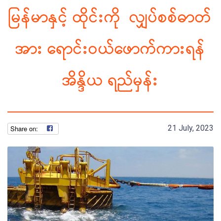
မြန်မာနှင့် ထိုင်းကို လျှပ်စစ်ဓာတ်
အား ရောင်းဝယ်ဖောက်ကားရန်
အိန္ဒိယ ရည်မှန်း
21 July, 2023