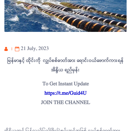
21 July, 2023
မြန်မာနှင့် ထိုင်းကို လျှပ်စစ်ဓာတ်အား ရောင်းဝယ်ဖောက်ကားရန်
အိန္ဒိယ ရည်မှန်း
To Get Instant Update
https://t.me/Guid4U
JOIN THE CHANNEL
အိန္ဒိယတွင် ပြန်လည်ပြည့်ဖြိုးမြဲစွမ်းအင်အဖြစ် လျှပ်စစ်ဓာတ်အား