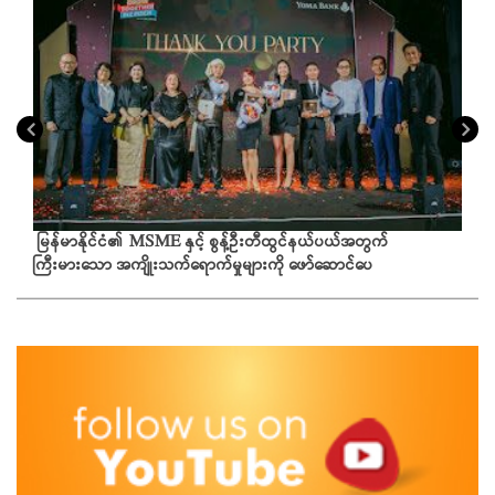
မြန်မာနိုင်ငံ၏ MSME နှင့် စွန့်ဦးတီထွင်နယ်ပယ်အတွက်
ကြီးမားသော အကျိုးသက်ရောက်မှုများကို ဖော်ဆောင်ပေ