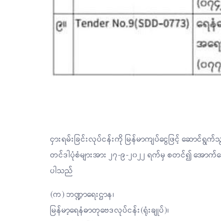
ငှားရမ်းခြင်းလုပ်ငန်းကို မြန်မာကျပ်ငွေဖြင့် ဆောင်ရွ
တင်ဒါပုံစံများအား ၂၇-၉-၂၀၂၂ ရက်မှ စတင်၍ အောက်ဖော်
ပါသည်
(က) ဘဏ္ဍာရေးဌာန၊
မြန်မာ့ရေနံဓာတုဗေဒလုပ်ငန်း(ရုံးချုပ်)၊