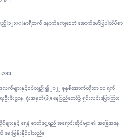
်းတည့်(၁၂:၀၀)နာရီထက် နောက်မကျစေဘဲ အောက်ဖော်ပြပါလိပ်စာ
l.com
အလက်များနှင့်စပ်လျဉ်း၍ ၂၀၂၂ ခုနှစ်အောက်တိုဘာ ၁၁ ရက်
ံရေးဦးစီးဌာန၊ ရုံးအမှတ်(၆)၊ နေပြည်တော်၌ ရှင်းလင်းပြောကြား
ဆီဆိုင်များနှင့် ရေနံ ဓာတ်ငွေ့ရည် အရောင်းဆိုင်များ၏ အခြေအနေ
် မေးမြန်းနိုင်ပါသည်။