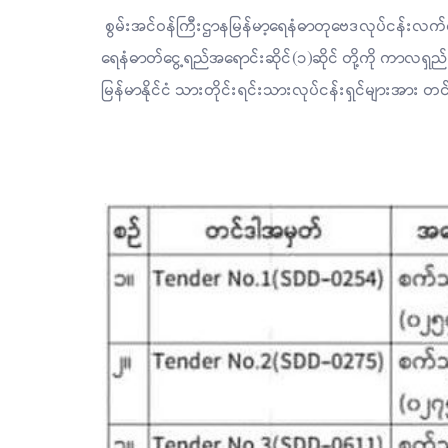
စွမ်းအင်ဝန်ကြီးဌာနမြန်မာ့ရေနံဓာတုဗေဒလုပ်ငန်းလက်အော
ရေနံဓာတ်ငွေ့ရည်အရောင်းဆိုင်(၁)ဆိုင် တို့ကို ကာလရှည်
မြန်မာနိုင်ငံ သားတိုင်းရင်းသားလုပ်ငန်းရှင်များအား 