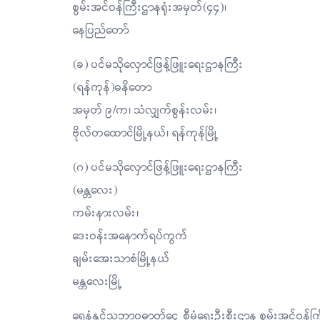
စွမ်းအင်ဝန်ကြီးဌာနရုံးအမှတ်(၄၄)၊
နေပြည်တော်
(ခ) ပင်မသိုလှောင်ဖြန့်ဖြူးရေးဌာနကြီး
(ရန်ကုန်)ဓနိတော
အမှတ် ၉/က၊ သံလျှက်စွန်းလမ်း၊
ဗိုလ်တထောင်မြို့နယ်၊ ရန်ကုန်မြို့
(ဂ) ပင်မသိုလှောင်ဖြန့်ဖြူးရေးဌာနကြီး
(မန္တလေး)
ကမ်းနားလမ်း၊
ဒေးဝန်းအနောက်ရပ်ကွက်
ချမ်းအေးသာစံမြို့နယ်
မန္တလေးမြို့
ရေနံနှင့်သဘာဝဓာတ်ငွေ့ စီမံရေးဦးစီးဌာန စွမ်းအင်ဝန်က