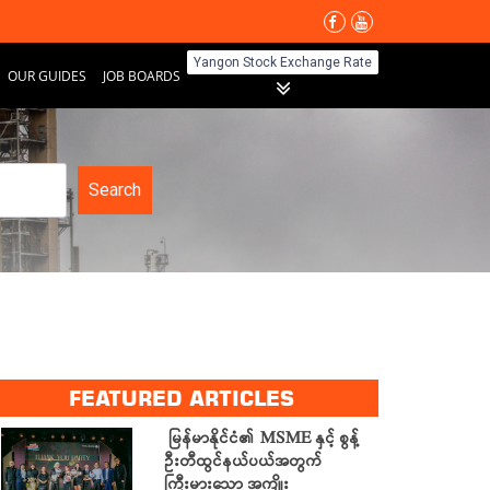
Yangon Stock Exchange Rate
OUR GUIDES
JOB BOARDS
Search
FEATURED ARTICLES
မြန်မာနိုင်ငံ၏ MSME နှင့် စွန့်
ဦးတီထွင်နယ်ပယ်အတွက်
ကြီးမားသော အကျိုး