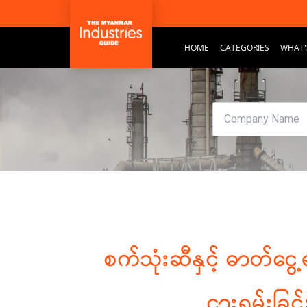
HOME
CATEGORIES
WHAT'
စက်သုံးဆီနှင့် ဓာတ်င
ငှားရမ်းခြင