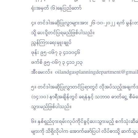
ရုံးအမှတ် (၆)နေပြည်တော်
၄။ တင်ဒါအဆိုပြုလွှာများအား ၂၆-၁၀-၂၀၂၂ ရက် မွန
သို့ ပေးပို့တင်ပြရမည်ဖြစ်ပါသည်။
ညွှန်ကြားရေးမှူးချုပ်
ဖုန်း ၉၅-၀၆၇ ၃ ၄၁၁၀၄၆
ဖက်စ် ၉၅-၀၆၇ ၃ ၄၁၁၂၁၃
အီးမေးလ်။
oilandgasplanningdepartment@gmai
၅။ တင်ဒါအဆိုပြုလွှာတင်ပြရာတွင် လိုအပ်သည့်အချက်
(၁၄:၀၀) နာရီအချိန်တွင် ရေနံနှင့် သဘာဝ ဓာတ်ငွေ့ စီမ
သွားမည်ဖြစ်ပါသည်။
၆။ နှစ်ရှည်ငှားရမ်းလုပ်ကိုင်ခွင့်ပေးသွားမည့် စက်သုံး
များကို သိရှိလိုပါက အောက်ဖော်ပြပါ လိပ်စာသို့ ဆက်သွယ