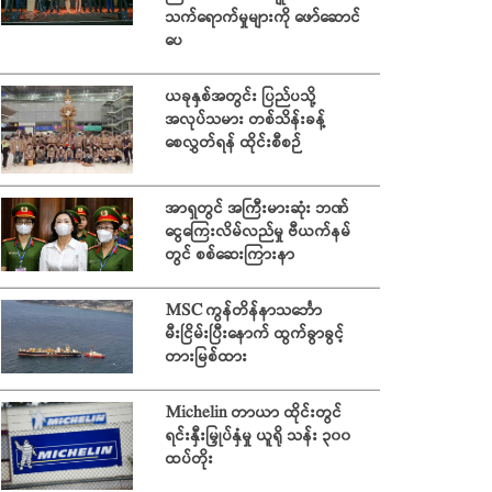
သက်ရောက်မှုများကို ဖော်ဆောင်
ပေ
ယခုနှစ်အတွင်း ပြည်ပသို့
အလုပ်သမား တစ်သိန်းခန့်
စေလွှတ်ရန် ထိုင်းစီစဉ်
အာရှတွင် အကြီးမားဆုံး ဘဏ်
ငွေကြေးလိမ်လည်မှု ဗီယက်နမ်
တွင် စစ်ဆေးကြားနာ
MSC ကွန်တိန်နာသင်္ဘော
မီးငြိမ်းပြီးနောက် ထွက်ခွာခွင့်
တားမြစ်ထား
Michelin တာယာ ထိုင်းတွင်
ရင်းနှီးမြှုပ်နှံမှု ယူရို သန်း ၃၀၀
ထပ်တိုး