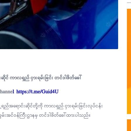
းဆိုင် ကာလရှည် ငှားရမ်းခြင်း တင်ဒါဖိတ်ခေါ်
Channe
l
https://t.me/Guid4U
ွေ့ရည်အရောင်းဆိုင်တို့ကို ကာလရှည် ငှားရမ်းခြင်းလုပ်ငန်း
 စွမ်းအင်ဝန်ကြီးဌာနမှ တင်ဒါဖိတ်ခေါ်ထားပါသည်။