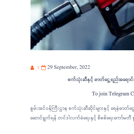
29 September, 2022
စက်သုံးဆီနှင့် ဓာတ်ငွေ့ရည်အရောင်
To join Telegram 
စွမ်းအင်ဝန်ကြီးဌာန စက်သုံးဆီဆိုင်များနှင့် ရေနံဓာတ်င
ဆောင်ရွက်ရန် တင်ဒါလက်ခံရေးနှင့် စိစစ်ရေးကော်မတီ