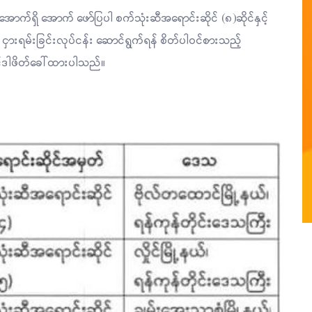
က်ရှိ အောက် ဖော်ပြပါ စက်သုံးဆီအရောင်းဆိုင် (၈)ဆိုင်နှင့်
 ငှားရမ်းခြင်းလုပ်ငန်း ဆောင်ရွက်ရန် စိတ်ပါဝင်စားသည့်
တင်ဒါဖိတ်ခေါ်ထားပါသည်။