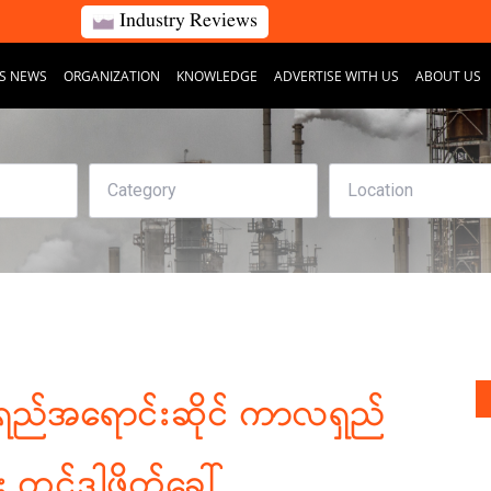
Industry Reviews
S NEWS
ORGANIZATION
KNOWLEDGE
ADVERTISE WITH US
ABOUT US
ွေ့ရည်အရောင်းဆိုင် ကာလရှည်
်း တင်ဒါဖိတ်ခေါ်