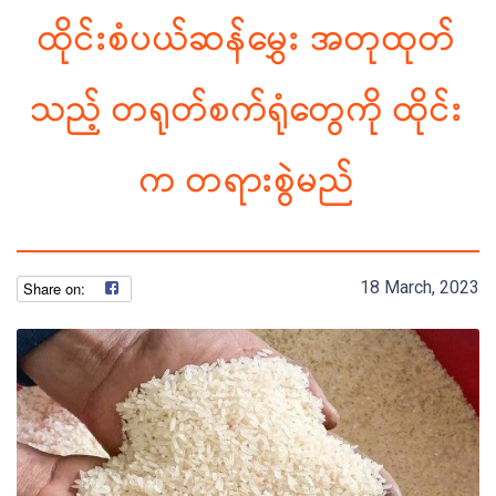
ထိုင်းစံပယ်ဆန်‌မွှေး အတုထုတ်
သည့် တရုတ်စက်ရုံတွေကို ထိုင်း
က တရားစွဲမည်
18 March, 2023