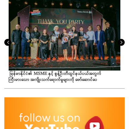
မြန်မာနိုင်ငံ၏ MSME နှင့် စွန့်ဦးတီထွင်နယ်ပယ်အတွက်
ကြီးမားသော အကျိုးသက်ရောက်မှုများကို ဖော်ဆောင်ပေ