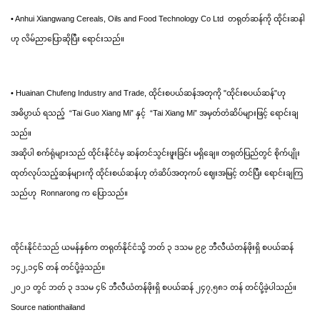
• Anhui Xiangwang Cereals, Oils and Food Technology Co Ltd  တရုတ်ဆန်ကို ထိုင်းဆနါ
ဟု လိမ်ညာပြောဆိုပြီး ရောင်းသည်။
• Huainan Chufeng Industry and Trade, ထိုင်းစပယ်ဆန်အတုကို "ထိုင်းစပယ်ဆန်"ဟု 
အဓိပ္ပာယ် ရသည့်  “Tai Guo Xiang Mi” နှင့်  “Tai Xiang Mi” အမှတ်တံဆိပ်များဖြင့် ရောင်းချ
သည်။
အဆိုပါ စက်ရုံများသည် ထိုင်းနိုင်ငံမှ ဆန်တင်သွင်းဖူးခြင်း မရှိချေ။ တရုတ်ပြည်တွင် စိုက်ပျိုး
ထုတ်လုပ်သည့်ဆန်များကို ထိုင်းစယ်ဆန်ဟု တံဆိပ်အတုကပ် ဈေးအမြင့် တင်ပြီး ရောင်းချကြ
သည်ဟု  Ronnarong က ပြောသည်။
ထိုင်းနိုင်ငံသည် ယမန်နှစ်က တရုတ်နိုင်ငံသို့ ဘတ် ၃ ဒသမ ၉၉ ဘီလီယံတန်ဖိုးရှိ စပယ်ဆန် 
၁၄၂,၁၄၆ တန် တင်ပို့ခဲ့သည်။
၂၀၂၁ တွင် ဘတ် ၃ ဒသမ ၄၆ ဘီလီယံတန်ဖိုးရှိ စပယ်ဆန် ၂၄၇,၅၈၁ တန် တင်ပို့ခဲ့ပါသည်။
Source nationthailand 