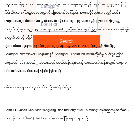
သည်။ စက်ရုံများသည် အစားအသောက် ဘေးကင်းရေး၊ ထုတ်ကုန်အရည်အသွေးနှင့် ကြော်ငြာ
ခြင်းဆိုင်ရာ အခြားဥပဒေများစွာကို ချိုးဖောက်ခဲ့ကြောင်း အာဏာပိုင်များက တွေ့ရှိသည်။
တရုတ်ဆန်ကို ထိုင်းစပယ်ဆန်ဖြစ်အောင် ပြုပြင်ရာတွင်  pyrazine နှင့်  pyrrole တို့ကို ရနံ့
အတွက် သုံးစွဲပါသည်။ pyrazine နှင့်  pyrrole ၂ မျိုးစလုံး တရုတ်ပြည်တွင် စားသောက်ကုန် ရနံ့
အတွက် သုံးခွင့် မရှိပါ။
Search
 စုံစမ်းစစ်ဆေးမှုများအရ ၎င်းကုမ္ပဏီ ၃ ခုသည် ရနံ့အတု ဓာတုပစ္စည်းကို ရှန်ဟိုင်းမြို့မှ 
Shanghai Rofeeflavor Fragrant နှင့် Shanghai Fengmi Industrial တို့ထံမှ ဝယ်ယူကြောင်း 
သိရသည်။ ၎င်း ကုမ္ပဏီ ၂ ခုစလုံးသည် စပယ်ဆန်ရနံ့အတုကို စားသောက်ကုန်အတွက် တရားမ
ဝင် ထုတ်လုပ်ရောင်းချနေကြခြင်း ဖြစ်သည်။
.
ထိုင်းစပယ်ဆန်အတု ထုတ်လုပ်သည့် စက်ရုံသုံးရုံမှာ
• Anhui Huainan Shouxian Yongliang Rice Industry, “Tai Zhi Wang” ကုန်စည်အမှတ်တံဆိပ်
အတုဖြင့် “ราชาไทย” (Thai king) တံဆိပ်တပ်ပြီး ရောင်းချသည်။