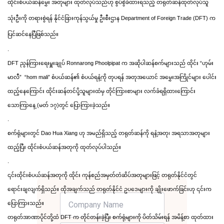
ထိုင်းစံပယ်ဆန်မွှေး အတုများ ထုတ်လုပ်သည်ဟု စွပ်စွဲခံထားရသည့် တရုတ်ဆန်ထုတ်လုပ်သူ 
သုံးဦးကို တရားစွဲရန် နိုင်ငံခြားကုန်သွယ်မှု ဦးစီးဌာန Department of Foreign Trade (DFT) က 
ပြင်ဆင်နေပြီဖြစ်သည်။
.
DFT ညွန်ကြားရေးမှူးချုပ် Ronnarong Phoolpipat က အဆိုပါဆန်စက်များသည် ထိုင်း “ဟုမ်း
မာလီ”  “hom mali” စံပယ်ဆန်၏ စံပယ်ရနံ့ကို တုပရန် အတုအယောင် အမွှေးအကြိုင်များ ပေါင်း
ထည့်နေကြောင်း ထိုင်းဆန်တင်ပို့သူများထံမှ တိုင်ကြားစာများ လက်ခံရရှိထားကြောင်း 
သောကြာနေ့ (မတ် ၁၇)တွင် ပြောကြားခဲ့သည်။
.
စက်ရုံများတွင် Dao Hua Xiang ဟု အမည်ရှိသည့် တရုတ်ဆန်ကို ရနံ့အတု၊ အရသာအတုများ 
ထည့်ပြီး ထိုင်းစံပယ်ဆန်အတုကို ထုတ်လုပ်ပါသည်။
.
၎င်းထိုင်းစံပယ်ဆန်အတုကို ထိုင်း ကုန်စည်အမှတ်တံဆိပ်အတုများဖြင့် တရုတ်နိုင်ငံတွင် 
ရောင်းချလျက်ရှိသည်။ ထိုအချက်သည် တရုတ်နိုင်ငံ ဥပဒေများကို ချိုးဖောက်ခြင်းဟု ၎င်းက 
ပြောကြားသည်။
တရုတ်အာဏာပိုင်တို့ထံ DFT က တိုင်တန်းခဲ့ပြီး စက်ရုံများကို ပိတ်သိမ်းရန် အမိန့်စာ ထုတ်ထား