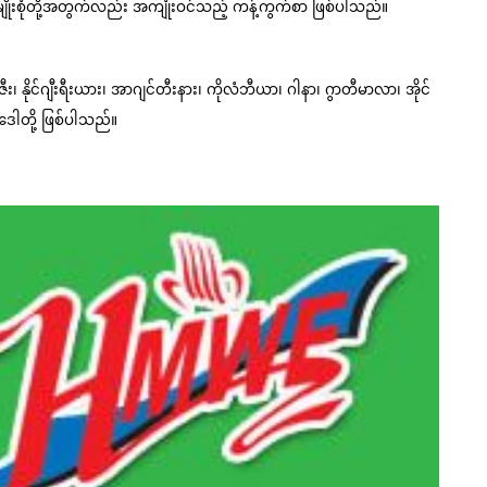
စည်မျိုးစုံတို့အတွက်လည်း အကျုံးဝင်သည့် ကန့်ကွက်စာ ဖြစ်ပါသည်။
ရာဇီး၊ နိုင်ဂျီးရီးယား၊ အာဂျင်တီးနား၊ ကိုလံဘီယာ၊ ဂါနာ၊ ဂွာတီမာလာ၊ အိုင်
ွေဒေါတို့ ဖြစ်ပါသည်။