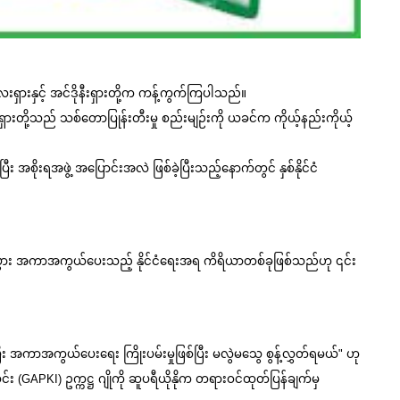
ရှားနှင့် အင်ဒိုနီးရှားတို့က ကန့်ကွက်ကြပါသည်။
ုနီးရှားတို့သည် သစ်တောပြုန်းတီးမှု စည်းမျဉ်းကို ယခင်က ကိုယ့်နည်းကိုယ့်
ိုးရအဖွဲ့ အပြောင်းအလဲ ဖြစ်ခဲ့ပြီးသည့်နောက်တွင် နှစ်နိုင်ငံ 
ီးပွား အကာအကွယ်ပေးသည့် နိုင်ငံရေးအရ ကိရိယာတစ်ခုဖြစ်သည်ဟု ၎င်း
်ပြီး အကာအကွယ်ပေးရေး ကြိုးပမ်းမှုဖြစ်ပြီး မလွဲမသွေ စွန့်လွှတ်ရမယ်" ဟု 
်း (GAPKI) ဥက္ကဋ္ဌ ဂျိုကို ဆူပရီယိုနိုက တရားဝင်ထုတ်ပြန်ချက်မှ