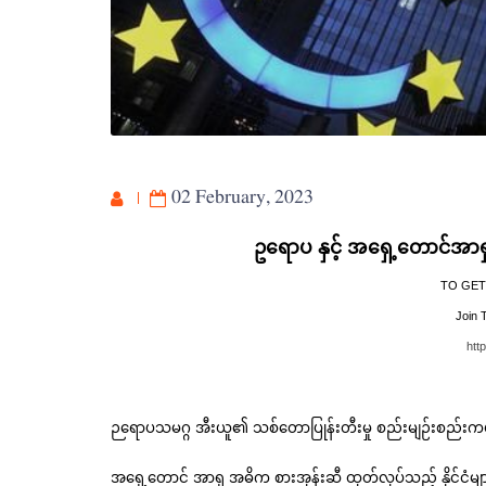
02 February, 2023
ဥရောပ နှင့် အရှေ့တောင်အာရ
TO GET
Join 
htt
ဉရောပသမဂ္ဂ အီးယူ၏ သစ်တောပြုန်းတီးမှု စည်းမျဉ်းစည်းကမ်းက
အရှေ့တောင် အာရှ အဓိက စားအုန်းဆီ ထုတ်လုပ်သည့် နိုင်ငံမ