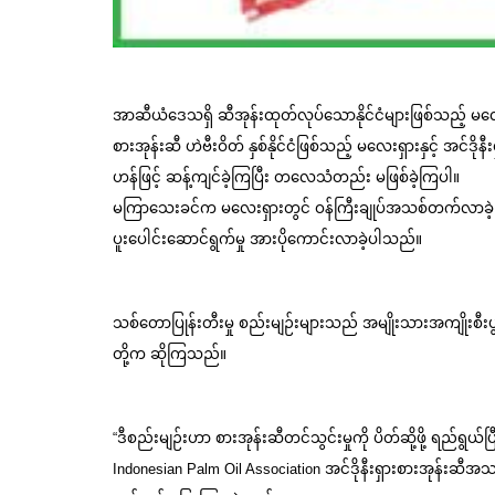
အာဆီယံဒေသရှိ ဆီအုန်းထုတ်လုပ်သောနိုင်ငံများဖြစ်သည့် မလေး
စားအုန်းဆီ ဟဲဗီးဝိတ် နှစ်နိုင်ငံဖြစ်သည့် မလေးရှားနှင့် အင်ဒိ
ဟန်ဖြင့် ဆန့်ကျင်ခဲ့ကြပြီး တလေသံတည်း မဖြစ်ခဲ့ကြပါ။
မကြာသေးခင်က မလေးရှားတွင် ဝန်ကြီးချုပ်အသစ်တက်လာခဲ့ပြီး အစ
ပူးပေါင်းဆောင်ရွက်မှု အားပိုကောင်းလာခဲ့ပါသည်။
သစ်တောပြုန်းတီးမှု စည်းမျဉ်းများသည် အမျိုးသားအကျိုးစ
တို့က ဆိုကြသည်။
“ဒီစည်းမျဉ်းဟာ စားအုန်းဆီတင်သွင်းမှုကို ပိတ်ဆို့ဖို့ ရည်ရွယ
Indonesian Palm Oil Association အင်ဒိုနီးရှားစားအုန်းဆီအသင