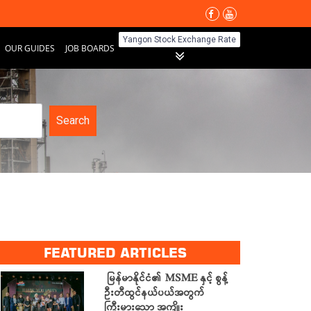
Yangon Stock Exchange Rate
OUR GUIDES
JOB BOARDS
Search
FEATURED ARTICLES
မြန်မာနိုင်ငံ၏ MSME နှင့် စွန့်
ဦးတီထွင်နယ်ပယ်အတွက်
ကြီးမားသော အကျိုး