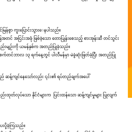
ကုန်သွယ်ရေးစစ်ပွဲ ပေါ်ထွက်လာနိုင်သည့် အခြေအနေဆီသို့ လျင်မြန်စွာ ကူးပြောင်းသွား‌ေနပါသည်။
င် အငြင်းအခုံ ဖြစ်ခဲ့သော တောပြုန်းစေသည့် စားအုန်းဆီ တင်သွင်း
 စည်းမျဉ်းကို ယမန်နှစ်က အတည်ပြုခဲ့သည်။
က်တင်ဘာလ ၁၃ ရက်နေ့တွင် ပါလီမန်မှာ မဲခွဲဆုံးဖြတ်ခဲ့ပြီး အတည်ပြု
ာရှည် ဆန့်ကျင်နေသော်လည်း ၎င်း၏ ရပ်တည်ချက်အပေါ် 
်ပစ္စည်းထုတ်လုပ်သော နိုင်ငံများက  ပြင်းထန်သော ဆန့်ကျင်မှုများ ပြုလျက်
ေးပို့ခဲ့ကြသည်။