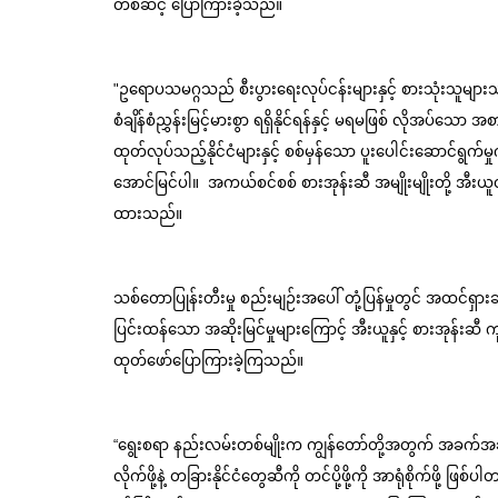
တစ်ဆင့် ပြောကြားခဲ့သည်။
"ဥရောပသမဂ္ဂသည် စီးပွားရေးလုပ်ငန်းများနှင့် စားသုံးသူများသည်
စံချိန်စံညွှန်းမြင့်မားစွာ ရရှိနိုင်ရန်နှင့် မရမဖြစ် လိုအပ်
ထုတ်လုပ်သည့်နိုင်ငံများနှင့် စစ်မှန်သော ပူးပေါင်းဆောင်ရွက
အောင်မြင်ပါ။  အကယ်စင်စစ် စားအုန်းဆီ အမျိုးမျိုးတို့ အီးယ
ထားသည်။
သစ်တောပြုန်းတီးမှု စည်းမျဉ်းအပေါ် တုံ့ပြန်မှုတွင် အထင်ရှားဆ
ပြင်းထန်သော အဆိုးမြင်မှုများကြောင့် အီးယူနှင့် စားအုန်းဆ
ထုတ်ဖော်ပြောကြားခဲ့ကြသည်။
“ရွေးစရာ နည်းလမ်းတစ်မျိုးက ကျွန်တော်တို့အတွက် အခက်အခဲ
လိုက်ဖို့နဲ့ တခြားနိုင်ငံတွေဆီကို တင်ပို့ဖို့ကို အာရုံစိုက်ဖို့ ဖြစ