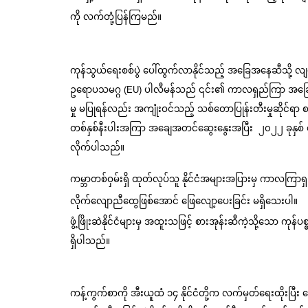
ကို လက်တုံ့ပြန်ကြမည်။
ဥရောပသမဂ္ဂ (EU) ပါလီမန်သည် ၎င်း၏ ကာလရှည်ကြာ အခြေအတ
မှု မပြုရန်လည်း အကျုံးဝင်သည့် သစ်တောပြုန်းတီးမှုဆိုင်ရာ
တစ်နှစ်နီးပါးအကြာ အချေအတင်ဆွေးနွေးအပြီး  ၂၀၂၂ ခုနှစ် စ
လိုက်ပါသည်။
ကမ္ဘာတစ်ဝှမ်းရှိ ထုတ်လုပ်သူ နိုင်ငံအများအပြားမှ ကာလကြ
လိုက်လျောညီထွေဖြစ်အောင် ဖြေလျော့ပေးခြင်း မရှိသေးပါ။
ဖွံ့ဖြိုးဆဲနိုင်ငံများမှ အထူးသဖြင့် စားအုန်းဆီကဲ့သို့သော ကုန
ရှိပါသည်။
ကန့်ကွက်စာကို အီးယူထံ ၁၄ နိုင်ငံတို့က လက်မှတ်ရေးထိုးပြီး ပ