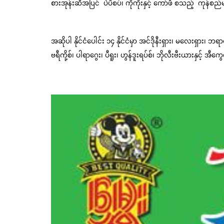
စားအုန်းဆီအပြင်  ပဲပိစပ်၊ ကိုကိုးနှင့် ကော်ဖီ စသည့်  ကုန်
အဆိုပါ နိုင်ငံပေါင်း ၁၄ နိုင်ငံမှာ အင်ဒိုနီးရှား၊ မလေးရှား၊ ဘ
ဗရီကို့စ်၊ ပါရာဂွေး၊ ပီရူး၊ ဟွန်ဒူးရပ်စ်၊ ဘိုလီးဗီးယားနှင့် အီက