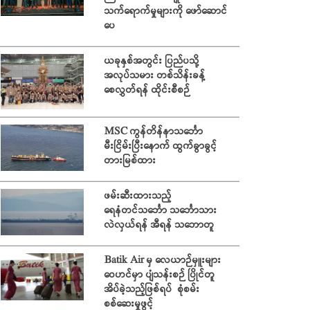
သက်ရောက်မှုများကို ဖော်ဆောင်
ပေ
ယခုနှစ်အတွင်း ပြည်ပသို့
အလုပ်သမား တစ်သိန်းခန့်
စေလွှတ်ရန် ထိုင်းစီစဉ်
MSC ကွန်တိန်နာသင်္ဘော
မီးငြိမ်းပြီးနောက် ထွက်ခွာခွင့်
တားမြစ်ထား
ဖမ်းဆီးထားသည့်
ရေနံတင်သင်္ဘော သင်္ဘောသား
လဲလှယ်ရန် အီရန် သဘောတူ
Batik Air မှ လေယာဉ်မှူးများ
ဝေဟင်မှာ ပျံသန်းစဉ် ပြိုင်တူ
အိပ်ခဲ့သည့်ဖြစ်ရပ် စုံစမ်း
စစ်ဆေးမှုဖွင့်