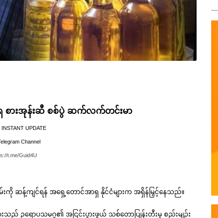
ှ စားအုန်းဆီ စစ်ပွဲ ဆက်လက်တင်းမာ
 INSTANT UPDATE  
Telegram Channel 
ps://t.me/Guid4U
ို ဆန့်ကျင်ရန် အရှေ့တောင်အာရှ နိုင်ငံများက အရှိန်မြှင့်နေသည်။
ျားသည် ဥရောပသမဂ္ဂ၏ အငြင်းပွားဖွယ် သစ်တောပြုန်းတီးမှု စည်းမျဉ်း