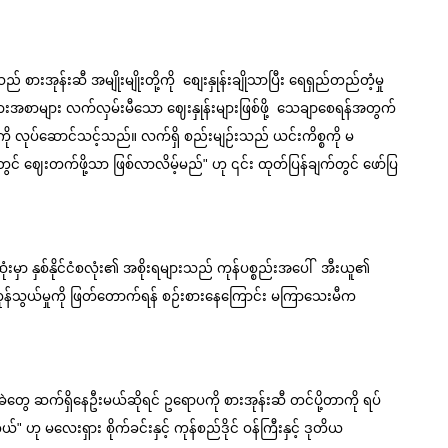
 စားအုန်းဆီ အမျိုးမျိုးတို့ကို  
စျေးနှုန်းချိုသာပြီး ရေရှည်တည်တံ့မှု 
သော အစားအစာများ လက်လှမ်းမီသော ဈေးနှုန်းများဖြစ်ဖို့  သေချာစေရန်အတွက် 
်မှုကို လုပ်ဆောင်သင့်သည်။ လက်ရှိ စည်းမျဉ်းသည် ယင်းကိစ္စကို မ
ူတွင် ဈေးတက်ဖို့သာ ဖြစ်လာလိမ့်မည်" ဟု ၎င်း ထုတ်ပြန်ချက်တွင် ဖော်ပြ
ုံးမှာ နှစ်နိုင်ငံစလုံး၏ အစိုးရများသည် ကုန်ပစ္စည်းအပေါ်  အီးယူ၏ 
ီ ကုန်သွယ်မှုကို ဖြတ်တောက်ရန် စဉ်းစားနေကြောင်း မကြာသေးမီက 
တွေ ဆက်ရှိနေဦးမယ်ဆိုရင် ဥရောပကို စားအုန်းဆီ တင်ပို့တာကို ရပ်
်ပါတယ်" ဟု မလေးရှား စိုက်ခင်းနှင့် ကုန်စည်ဒိုင် ဝန်ကြီးနှင့် ဒုတိယ 