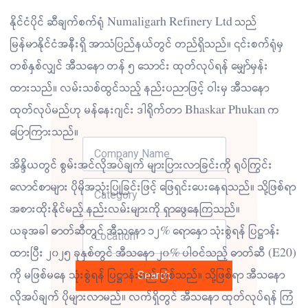
နိုင်ငံပိုင် ဆီချက်စက်ရုံ Numaligarh Refinery Ltd သည်
မြန်မာနိုင်ငံအနီးရှိ အာသံပြည်နယ်တွင် တည်ရှိသည်။ ၎င်းစက်ရုံမှ
တစ်နှစ်လျှင် အီသနော တန် ၅ သောင်း ထုတ်လုပ်ရန် မျှော်မှန်း
ထားသည်။ လမ်းသစ်ထွင်သည့် နည်းပညာဖြင့် ဝါးမှ အီသနော
ထုတ်လုပ်မည်ဟု မန်နေးဂျင်း ဒါရိုက်တာ Bhaskar Phukan က
ပြောကြားသည်။
အိန္ဒိယတွင် စွမ်းအင်လိုအပ်ချက် များပြားလာခြင်းကို ရုပ်ကြွင်း
လောင်စာများ ပိုမိုအသုံးပြုခြင်းဖြင့် ဖြေရှင်းပေးနေရသည်။ သို့ဖြစ်ရာ
အစားထိုးနိုင်မည့် နည်းလမ်းများကို ရှာဖွေနေကြသည်။
ယခုအခါ ဓာတ်ဆီတွင် အီသနော ၁၂% ရောနှော သုံးစွဲရန် ပြဋ္ဌာန်း
ထားပြီး ၂၀၂၅ ခုနှစ်တွင် အီသနော ၂၀% ပါဝင်သည့် ဓာတ်ဆီ (E20)
ကို မဖြစ်မနေ သုံးစွဲရန် ပြဋ္ဌာန်းမည် ဖြစ်သည်။ သို့ဖြစ်ရာ အီသနော
Search
လိုအပ်ချက် ပိုများလာမည်။ လက်ရှိတွင် အီသနော ထုတ်လုပ်ရန် ကြံ