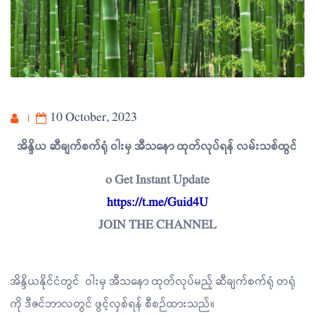
10 October, 2023
အိန္ဒိယ ဆီချက်စက်ရုံ ဝါးမှ အီသနော ထုတ်လုပ်ရန် လမ်းသစ်ထွင်
o Get Instant Update
https://t.me/Guid4U
JOIN THE CHANNEL
အိန္ဒိယနိုင်ငံတွင် ဝါးမှ အီသနော ထုတ်လုပ်မည့် ဆီချက်စက်ရုံ တရုံ
ကို ဒီဇင်ဘာလတွင် ဖွင့်လှစ်ရန် စီစဉ်ထားသည်။