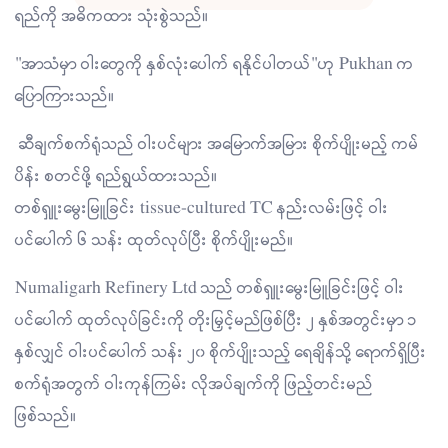
ရည်ကို အဓိကထား သုံးစွဲသည်။
"အာသံမှာ ဝါးတွေကို နှစ်လုံးပေါက် ရနိုင်ပါတယ်"ဟု Pukhan က
ပြောကြားသည်။
ဆီချက်စက်ရုံသည် ဝါးပင်များ အမြောက်အမြား စိုက်ပျိုးမည့် ကမ်
ပိန်း စတင်ဖို့ ရည်ရွယ်ထားသည်။
တစ်ရှူးမွေးမြူခြင်း tissue-cultured TC နည်းလမ်းဖြင့် ဝါး
ပင်ပေါက် ၆ သန်း ထုတ်လုပ်ပြီး စိုက်ပျိုးမည်။
Numaligarh Refinery Ltd သည် တစ်ရှူးမွေးမြူခြင်းဖြင့် ဝါး
ပင်ပေါက် ထုတ်လုပ်ခြင်းကို တိုးမြှင့်မည်ဖြစ်ပြီး ၂ နှစ်အတွင်းမှာ ၁
နှစ်လျှင် ဝါးပင်ပေါက် သန်း ၂၀ စိုက်ပျိုးသည့် ရေချိန်သို့ ရောက်ရှိပြီး
စက်ရုံအတွက် ဝါးကုန်ကြမ်း လိုအပ်ချက်ကို ဖြည့်တင်းမည်
ဖြစ်သည်။