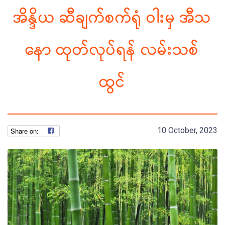
အိန္ဒိယ ဆီချက်စက်ရုံ ဝါးမှ အီသ
နော ထုတ်လုပ်ရန် လမ်းသစ်
ထွင်
10 October, 2023