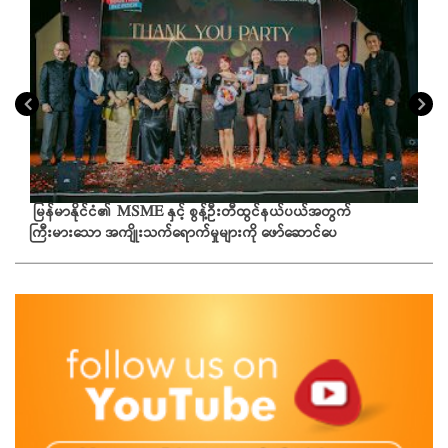
မြန်မာနိုင်ငံ၏ MSME နှင့် စွန့်ဦးတီထွင်နယ်ပယ်အတွက်
ကြီးမားသော အကျိုးသက်ရောက်မှုများကို ဖော်ဆောင်ပေ