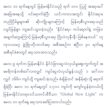
မေလ ၁၁ ရက်နေ့တွင် မြန်မာနိုင်ငံသည် ရက် ၁၀၀ ပြည့် အရေးပေါ်
အခြေအနေသို့ ဝင်ရောက်ခဲ့ပြီး ယင်းကာလအတွင်း နိုင်ငံရေးမ
တည်ငြိမ်မှုများ၏ ဆိုးကျိုးများကြောင့် မြန်မာ့စီးပွားရေးသည်
လျင်မြန်စွာ ကျဆင်းသွားခဲ့သည်။ “နိုင်ငံရေး၊ ကပ်ရောဂါနဲ့ တခြား
အချက်တွေကြောင့် မြန်မာ့စီးပွားရေး ပြိုလဲလုနီးနီး ဖြစ်နေတယ်” ဟု
ကုလသမဂ္ဂ ဖွံ့ဖြိုးတိုးတက်ရေး အစီအစဉ်က ဧပြီလ ၃၀ ရက်နေ့
အစီရင်ခံစာတွင် ရေးသားထားသည်။
မေလ ၉ ရက်က မြန်မာနိုင်ငံ နိုင်ငံခြားငွေလဲလှယ်မှုဈေးကွက်တွင် အ
မေရိကန်တစ်ဒေါ်လာလျှင် ကျပ်ငွေလဲလှယ်နှုန်းသည် ၁ ဒေါ်လာ
လျှင် ၁၆၆၀ ကျပ်သို့ ကျဆင်းခဲ့သည်။ စံချိန်တင် အနိမ့်ဆုံးသို့ ရောက်
ရှိခဲ့ပြီး မေလ ၁၁ ရက်နေ့တွင် ၁,၇၀၀ ကျပ်ကို ကျော်လွန်ခဲ့တယ်လို့
မြန်မာနိုင်ငံတရားဝင်သတင်းမီဒီယာ “Global New Light” က
မေလ ၁၀ ရက်နေ့ ရေးသားဖော်ပြထားပါသည်။