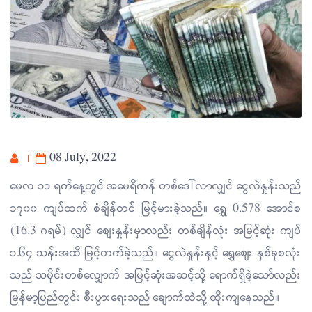
08 July, 2022
မေလ ၁၁ ရက်နေ့တွင် အမေရိကန် တစ်ဒေါ်လာလျှင် ငွေလဲနှုန်းသည်
၁၇၀၀ ကျပ်ထက် စံချိန်တင် မြင့်မားခဲ့သည်။ ရွှေ 0.578 အောင်စ
(16.3 ဂရမ်) လျှင် စျေးနှုန်းမှာလည်း တစ်ချိန်လုံး အမြင့်ဆုံး ကျပ်
၁.၆၄ သန်းအထိ မြင့်တက်ခဲ့သည်။ ငွေလဲနှုန်းနှင့် ရွှေဈေး နှစ်ခုစလုံး
သည် သမိုင်းတစ်လျှောက် အမြင့်ဆုံးအဆင့်သို့ ရောက်ရှိခဲ့သော်လည်း
မြန်မာ့ပြည်တွင်း စီးပွားရေးသည် ချောက်ထဲသို့ ထိုးကျနေသည်။