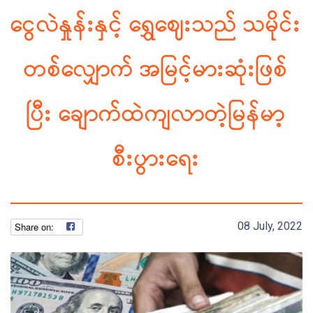
ငွေလဲနှုန်းနှင့် ရွှေဈေးသည် သမိုင်း
တစ်လျှောက် အမြင့်မားဆုံးဖြစ်
ပြီး ချောက်ထဲကျလာတဲ့မြန်မာ့
စီးပွားရေး
08 July, 2022