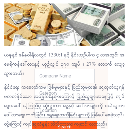
ယခုနှစ် ဇန်နဝါရီလတွင် 1330:1 နှင့် နှိုင်းယှဉ်ပါက ၄ လအတွင်း အ
မေရိကန်ဒေါ်လာနှင့် ယှဉ်လျှင် ၃၇၀ ကျပ် ၊ 27% လောက် လျော့
သွားတယ်။
နိုင်ငံရေး ကမောက်ကမ ဖြစ်မှုများနှင့် ပြည်သူများ၏ ငွေထုတ်ယူရန်
မတတ်နိုင်သော အခြေအနေများကြောင့် ပြည်သူများအနေဖြင့် ကျပ်
ငွေအပေါ် ယုံကြည်မှု ဆုံးရှုံးကာ ရွှေနှင့် ဒေါ်လာများကို ဝယ်ယူကာ
ဒေါ်လာဈေးတက်ခြင်း၊ ရွှေဈေးတက်ခြင်းများကို ဖြစ်ပေါ်စေခဲ့သည်။
ထို့ကြောင့် ကျပ်ငွေလဲနှုန်း သိသိသာသာ ကျဆင်းလာသည်။
Search