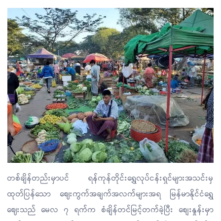
တစ်ချိန်တည်းမှာပင် ရန်ကုန်တိုင်းရွှေလုပ်ငန်းရှင်များအသင်းမှ
ထုတ်ပြန်သော ဈေးကွက်အချက်အလက်များအရ မြန်မာနိုင်ငံရွှေ
ဈေးသည် မေလ ၇ ရက်က စံချိန်တင်မြင့်တက်ခဲ့ပြီး စျေးနှုန်းမှာ