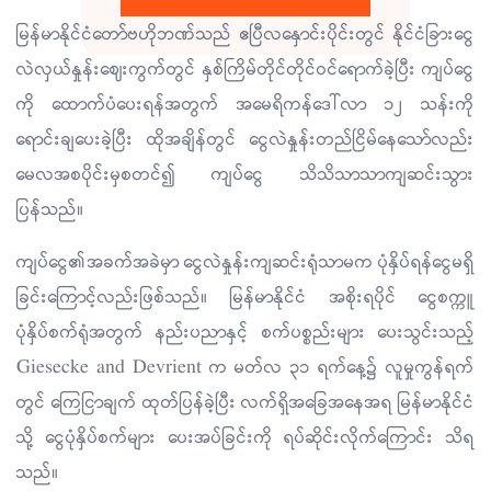
မြန်မာနိုင်ငံတော်ဗဟိုဘဏ်သည် ဧပြီလနှောင်းပိုင်းတွင် နိုင်ငံခြားငွေ
လဲလှယ်နှုန်းဈေးကွက်တွင် နှစ်ကြိမ်တိုင်တိုင်ဝင်ရောက်ခဲ့ပြီး ကျပ်ငွေ
ကို ထောက်ပံပေးရန်အတွက် အမေရိကန်ဒေါ်လာ ၁၂ သန်းကို
ရောင်းချပေးခဲ့ပြီး ထိုအချိန်တွင် ငွေလဲနှုန်းတည်ငြိမ်နေသော်လည်း
မေလအစပိုင်းမှစတင်၍ ကျပ်ငွေ သိသိသာသာကျဆင်းသွား
ပြန်သည်။
ကျပ်ငွေ၏အခက်အခဲမှာ ငွေလဲနှုန်းကျဆင်းရုံသာမက ပုံနှိပ်ရန်ငွေမရှိ
ခြင်းကြောင့်လည်းဖြစ်သည်။ မြန်မာနိုင်ငံ အစိုးရပိုင် ငွေစက္ကူ
ပုံနှိပ်စက်ရုံအတွက် နည်းပညာနှင့် စက်ပစ္စည်းများ ပေးသွင်းသည့်
Giesecke and Devrient က မတ်လ ၃၁ ရက်နေ့၌ လူမှုကွန်ရက်
တွင် ကြေငြာချက် ထုတ်ပြန်ခဲ့ပြီး လက်ရှိအခြေအနေအရ မြန်မာနိုင်ငံ
သို့ ငွေပုံနှိပ်စက်များ ပေးအပ်ခြင်းကို ရပ်ဆိုင်းလိုက်ကြောင်း သိရ
သည်။