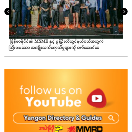
မြန်မာနိုင်ငံ၏ MSME နှင့် စွန့်ဦးတီထွင်နယ်ပယ်အတွက်
ကြီးမားသော အကျိုးသက်ရောက်မှုများကို ဖော်ဆောင်ပေ