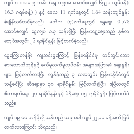
ကျပ် ၁ ဒသမ ၅ သန်း (ရွှေ ၀.၅၇၈ အောင်စလျှင် ၆၅၂၀ ယွမ်ခန့်)၊
16.3 ဂရမ်ခန့်) ) နှင့် မေလ 11 ရက်နေ့တွင် 1.64 သန်းကျပ်နှုန်း
စံချိန်သစ်တင်ခဲ့သည်။ မတ်လ (၄)ရက်နေ့တွင် ရွှေဈေး 0.578
အောင်စလျှင် ငွေကျပ် ၁.၃ သန်းရှိပြီး မြန်မာရွှေဈေးသည် နှစ်လ
ကျော်အတွင်း ၂၆ ရာခိုင်နှုန်း မြင့်တက်ခဲ့သည်။
ငွေကြေးတန်ဖိုး ကျဆင်းမှုကြောင့် မြန်မာနိုင်ငံမှ တင်သွင်းသော
စားသောက်ကုန်နှင့် စက်မှုလက်မှုလုပ်ငန်း အများအပြား၏ ဈေးနှုန်း
များ မြင့်တက်လာပြီး လွန်ခဲ့သည့် ၃ လအတွင်း မြန်မာနိုင်ငံတွင်
သန့်စင်ပြီး ဆီဈေးမှာ ၃၀ ရာခိုင်နှုန်း မြင့်တက်ခဲ့ပြီး၊ ဧပြီလတွင်
စီးကရက်ဈေး ၂၇ ရာခိုင်နှုန်းနှင့် ပဲနို့ဈေး ၁၅ ရာခိုင်နှုန်း မြင့်တက်ခဲ့
သည်။
ကျပ် ၁၉,၀၀ တန်ဖိုးရှိ ဆန်သည် ယခုအခါ ကျပ် ၂၂,၀၀ ခန့်အထိ မြင့်
တက်လာကြောင်း သိရသည်။