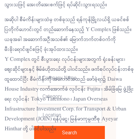
သွားသဖြင့် အေးတိအေးစက်ဖြင့် ရပ်ဆိုင်းသွားရသည်။
အဆိုပါ စီမံကိန်းများထဲမှ တစ်ခုသည် ရန်ကုန်မြို့လယ်ရှိ ယခင်စစ်
ပြတိုက်ဟောင်းတွင် တည်ဆောက်နေသည့် Y Complex ဖြစ်သည်။
ယခုအခါ အဆောက်အဦအသစ်၏ မြောက်ဘက်တစ်ဝက်ကို
မီးခိုးရောင်ဖျင်စဖြင့် ဖုံးအုပ်ထားသည်။
Y Complex တွင် စီးပွားရေး လုပ်ငန်းများအတွက် ရုံးခန်းများ၊
ဈေးဆိုင်များနှင့် ဇိမ်ခံဟိုတယ်တို့ ပါ၀င်သည်။ ဖက်စပ်လုပ်ငန်းတစ်ခု
ထူထောင်ပြီး စီမံကိန်းကို အကောင်အထည် ဖော်ခဲ့ရာ၌ Daiwa
House Industry လက်အောက်ခံ လုပ်ငန်း Fujita ၊ အိမ်ခြံမြေ ဖွံ့ဖြိုး
ရေး လုပ်ငန်း Tokyo Tatemono ၊ Japan Overseas
Infrastructure Investment Corp. for Transport & Urban
Development (JOIN) ရန်ပုံငွေ၊ မြန်မာကုမ္ပဏီစု Ayeyar
Hinthar တို့ ပါဝင်ပါသည်။
Search