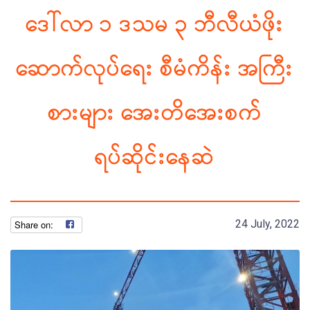
ဒေါ်လာ ၁ ဒသမ ၃ ဘီလီယံဖိုး
ဆောက်လုပ်ရေး စီမံကိန်း အကြီး
စားများ အေးတိအေးစက်
ရပ်ဆိုင်းနေဆဲ
24 July, 2022