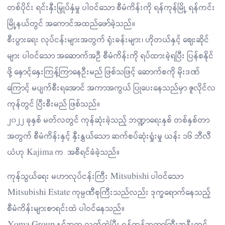
တစ်ပိုင်း ရင်းနှီးမြှုပ်နှံမှု ပါဝင်သော စီမံကိန်းကို ရန်ကုန်မြို့ ရန်ကင်း
မြို့နယ်တွင် အကောင်အထည်ဖော်ခဲ့သည်။
စီးပွားရေး လုပ်ငန်းများအတွက် ရုံးခန်းများ၊ ဟိုတယ်နှင့် ဈေးဆိုင်
များ ပါဝင်သော အဆောက်အဦ စီမံကိန်းကို ရပ်ထားခဲ့ရပြီး ပြန်စနိုင်
ဖို့ နှောင့်နှေးကြန့်ကြာနေဦးမည် ဖြစ်သဖြင့် ဆောက်စကို မိုးဒဏ်
ကြောင့် မပျက်စီးရအောင် အကာအကွယ် ပြုပေးနေသည်မှာ ဇူလိုင်လ
ကုန်တွင် ပြီးစီးမည် ဖြစ်သည်။
၂၀၂၂ ခုနှစ် မတ်လတွင် ကုန်ဆုံးခဲ့သည့် ဘဏ္ဍာရေးနှစ် တစ်နှစ်တာ
အတွက် စီမံကိန်းနှင့် နှီးနွှယ်သော ဆက်စပ်ဆုံးရှုံးမှု ယန်း ၁၆ ဘီလီ
ယံဟု Kajima က အစီရင်ခံခဲ့သည်။
ကုန်သွယ်ရေး မဟာလုပ်ငန်းကြီး Mitsubishi ပါဝင်သော
Mitsubishi Estate ကုမ္ပဏီစုကြီးသည်လည်း ဒုက္ခရောက်နေသည့်
စီမံကိန်းများစာရင်းထဲ ပါဝင်နေသည်။
Yoma Group နှင့်အတူ လက်တွဲပြီး ရန်ကုန်ဘူတာကြီးအနီးတွင်