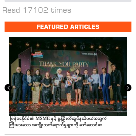
Read 17102 times
FEATURED ARTICLES
မြန်မာနိုင်ငံ၏ MSME နှင့် စွန့်ဦးတီထွင်နယ်ပယ်အတွက်
ကြီးမားသော အကျိုးသက်ရောက်မှုများကို ဖော်ဆောင်ပေ