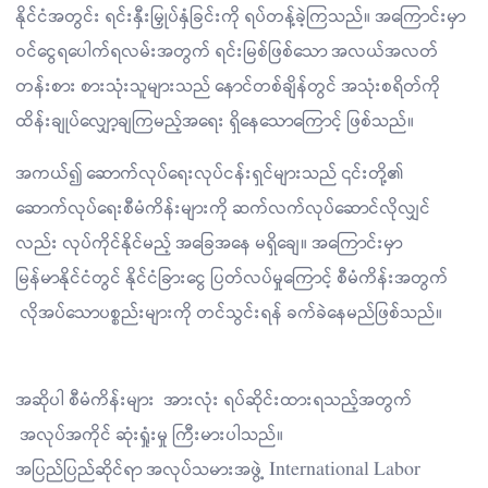
နိုင်ငံအတွင်း ရင်းနှီးမြှုပ်နှံခြင်းကို ရပ်တန့်ခဲ့ကြသည်။ အကြောင်းမှာ
ဝင်ငွေရပေါက်ရလမ်းအတွက် ရင်းမြစ်ဖြစ်သော အလယ်အလတ်
တန်းစား စားသုံးသူများသည် နောင်တစ်ချိန်တွင် အသုံးစရိတ်ကို
ထိန်းချုပ်‌လျှော့ချကြမည့်အရေး ရှိနေသောကြောင့် ဖြစ်သည်။
အကယ်၍ ဆောက်လုပ်ရေးလုပ်ငန်းရှင်များသည် ၎င်းတို့၏
ဆောက်လုပ်ရေးစီမံကိန်းများကို ဆက်လက်လုပ်ဆောင်လိုလျှင်
လည်း လုပ်ကိုင်နိုင်မည့် အခြေအနေ မရှိချေ။ အကြောင်းမှာ
မြန်မာနိုင်ငံတွင် နိုင်ငံခြားငွေ ပြတ်လပ်မှုကြောင့် စီမံကိန်းအတွက်
လိုအပ်သောပစ္စည်းများကို တင်သွင်းရန် ခက်ခဲ‌နေမည်ဖြစ်သည်။
အဆိုပါ စီမံကိန်းများ အားလုံး ရပ်ဆိုင်းထားရသည့်အတွက်
အလုပ်အကိုင် ဆုံးရှုံးမှု ကြီးမားပါသည်။
အပြည်ပြည်ဆိုင်ရာ အလုပ်သမားအဖွဲ့ International Labor