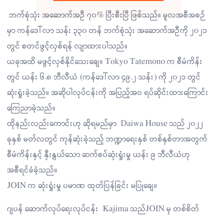
ဘက်စုံသုံး အဆောက်အဦ ၇၀% ပြီးစီးပြီ ဖြစ်သည်။ မူလအစီအစဉ်
မှာ ကန်ဒေါ်လာ သန်း ၃၃၀ တန် ဘက်စုံသုံး အဆောက်အဦကို ၂၀၂၁
တွင် စတင်ဖွင့်လှစ်ရန် လျာထားပါသည်။
ယခုအထိ မဖွင့်လှစ်နိုင်သေးချေ။ Tokyo Tatemono က စီမံကိန်း
တွင် ယန်း ၆.၈ ဘီလီယံ (ကန်ဒေါ်လာ ၄၉.၂ သန်း) ကို ၂၀၂၁ တွင်
ဆုံးရှုံးခဲ့သည်။ အဆိုပါလုပ်ငန်းကို အပြည့်အဝ ရပ်ဆိုင်းထားကြောင်း
ကြေညာခဲ့သည်။
ထိုနည်းလည်းကောင်းဟု ဆိုရမည်မှာ Daiwa House သည် ၂၀၂၂
ခုနှစ် မတ်လတွင် ကုန်ဆုံးခဲ့သည့် ဘဏ္ဍာရေးနှစ် တစ်နှစ်တာအတွက်
စီမံကိန်းနှင့် နှီးနွှယ်သော ဆက်စပ်ဆုံးရှုံးမှု ယန်း ၉ ဘီလီယံဟု
အစီရင်ခံခဲ့သည်။
JOIN က ဆုံးရှုံးမှု ပမာဏ ထုတ်ပြန်ခြင်း မပြုချေ။
ဂျပန် ဆောက်လုပ်ရေးလုပ်ငန်း Kajima သည်JOIN မှ တစ်စိတ်