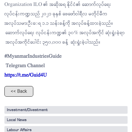
Organization ILO ၏ အဆိုအရ နိုင်ငံ၏ ဆောက်လုပ်ရေး
လုပ်ငန်းကဏ္ဍသည် ၂၀၂၁ ခုနှစ် ဖေဖော်ဝါရီလ မတိုင်မီက
အလုပ်သမားဦး‌ေရ ၁.၁ သန်းခန့်ကို အလုပ်ခန့်ထားခဲ့သည်။
ဆောက်လုပ်ရေး လုပ်ငန်းကဏ္ဍ၏ ၃၀% အလုပ်အကိုင် ဆုံးရှုံးခဲ့ရာ
အလုပ်အကိုင်ပေါင်း ၃၅၀,၀၀၀ ခန့် ဆုံးရှုံးခဲ့ပါသည်။
#MyanmarIndustriesGuide
Telegram Channel
https://t.me/Guid4U
<< Back
Investment/Divestment
Local News
Labour Affairs