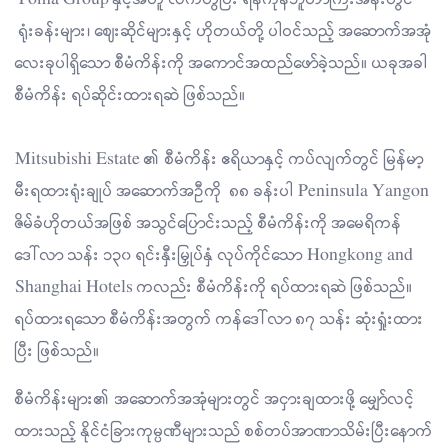
ရုံးခန်းများ၊ ဈေးဆိုင်များနှင့် ဟိုတယ်တို့ ပါဝင်သည့် အဆောက်အအုံ
လေးခုပါရှိသော စီမံကိန်းကို အကောင်အထည်ဖော်ခဲ့သည်။ ယခုအခါ
စီမံကိန်း ရပ်ဆိုင်းထားရဆဲ ဖြစ်သည်။
Mitsubishi Estate ၏ စီမံကိန်း ဧရိယာနှင့် ကပ်လျက်တွင် မြန်မာ့
မီးရထားရုံးချုပ် အဆောက်အဦကို ၈၈ ခန်းပါ Peninsula Yangon
ဇိမ်ခံဟိုတယ်အဖြစ် အသွင်ပြောင်းသည့် စီမံကိန်းကို အမေရိကန်
ဒေါ်လာ သန်း ၁၃၀ ရင်းနှီးမြှုပ်နှံ လုပ်ကိုင်သော Hongkong and
Shanghai Hotels ကလည်း စီမံကိန်းကို ရပ်ထားရဆဲ ဖြစ်သည်။
ရပ်ထားရသော စီမံကိန်းအတွက် ကန်ဒေါ်လာ ၈၇ သန်း ဆုံးရှုံးထား
ပြီး ဖြစ်သည်။
စီမံကိန်းများ၏ အဆောက်အအုံများတွင် အငှားချထားဖို့ မျှော်လင့်
ထားသည့် နိုင်ငံခြားကုမ္ပဏီများသည် စစ်တပ်အာဏာသိမ်းပြီးနောက်