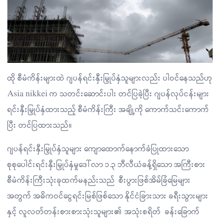
ထို စီမံကိန်းများထဲ ဂျပန်ရင်းနှီးမြှုပ်နှံသူများလည်း ပါဝင်နေသည်ဟု
Asia nikkei က သတင်းဆောင်းပါး တင်ပြခဲ့ပြီး ဂျပန်လုပ်ငန်းများ
ရင်းနှီးမြှုပ်နှံထားသည့် စီမံကိန်းကြီး အချို့ကို ကောက်သင်းကောက်
ပြီး တင်ပြထားသည်။
ဂျပန်ရင်းနှီးမြှုပ်နှံသူများ ကျောထောက်နောက်ခံပြုထားသော
စုစုပေါင်းရင်းနှီးမြှုပ်နှံမှုဒေါ်လာ ၁.၃ ဘီလီယံခန့်ရှိသော အကြီးစား
စီမံကိန်းကြီးသုံးခုထက်မနည်းသည် စီးပွားဖြစ်အိမ်ခြံမြေများ
အတွက် အဓိကဝင်ငွေရင်းမြစ်ဖြစ်သော နိုင်ငံခြားသား ခရီးသွားများ
နှင့် လူလတ်တန်းစားစားသုံးသူများ၏ အသုံးစရိတ် ခန်းခြောက်