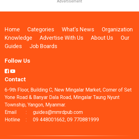
Home
Categories
What's News
Organization
Knowledge
Advertise With Us
About Us
Our
Guides
Job Boards
Follow Us
Contact
6-9th Floor, Building C, New Mingalar Market, Corner of Set
Yone Road & Banyar Dala Road, Mingalar Taung Nyunt
Township, Yangon, Myanmar.
Email
:
guides@mmrdpub.com
Hotline
:
09 448001662, 09 770881999