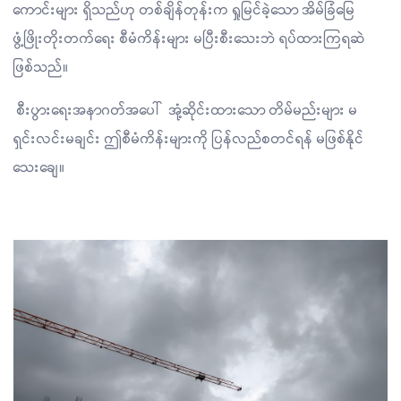
ကောင်းများ ရှိသည်ဟု တစ်ချိန်တုန်းက ရှုမြင်ခဲ့သော အိမ်ခြံမြေ
ဖွံ့ဖြိုးတိုးတက်ရေး စီမံကိန်းများ မပြီးစီးသေးဘဲ ရပ်ထားကြရဆဲ
ဖြစ်သည်။
စီးပွားရေးအနာဂတ်အပေါ် အုံ့ဆိုင်းထားသော တိမ်မည်းများ မ
ရှင်းလင်းမချင်း ဤစီမံကိန်းများကို ပြန်လည်စတင်ရန် မဖြစ်နိုင်
သေးချေ။