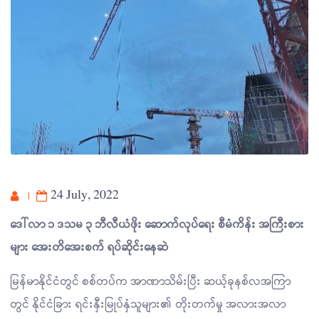
24 July, 2022
ဒေါ်လာ ၁ ဒသမ ၃ ဘီလီယံဖိုး ဆောက်လုပ်ရေး စီမံကိန်း အကြီးစား
များ အေးတိအေးစက် ရပ်ဆိုင်းနေဆဲ
မြန်မာနိုင်ငံတွင် စစ်တပ်က အာဏာသိမ်းပြီး ဆယ့်ခုနစ်လအကြာ
တွင် နိုင်ငံခြား ရင်းနှီးမြုပ်နှံသူများ၏ တိုးတက်မှု အလားအလာ