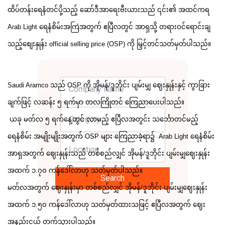
ထိပ်တန်းရေနံတင်ပို့သည့် ဆော်ဒီအာရေးဗီးယားသည် ၎င်း၏ အထင်ကရ
Arab Light ရေနံစိမ်းအကြဲအတွက် ဧပြီလတွင် အာရှသို့ တရားဝင်ရောင်းချ
သည့်စျေးနှုန်း official selling price (OSP) ကို မြှင့်တင်သတ်မှတ်ပါသည်။
Saudi Aramco သည် OSP ကို အိုမန်/ဒူဘိုင်း ပျမ်းမျှ ဈေးနှုန်းနှင့် ကွာခြား
ချက်ဖြင့် လဆန်း ၅ ရက်မှာ တလကြိုတင် ကြေညာပေးပါသည်။
ယခု မတ်လ ၅ ရက်နေ့တွင် လာမည့် ဧပြီလအတွင်း သင်္ဘောတင်မည့်
ရေနံစိမ်း အမျိုးမျိုးအတွက် OSP များ ကြေညာခဲ့ရာ၌ Arab Light ရေနံစိမ်း
အာရှ‌အတွက် ဈေးနှုန်းသည် တစ်စည်လျှင် အိုမန်/ဒူဘိုင်း ပျမ်းမျှဈေးနှုန်း
အထက် ၁.၇၀ ကန်ဒေါ်လာဟု သတ်မှတ်ပါသည်။
Search
မတ်လအတွက် ဈေးနှုန်းမှာ တစ်စည်လျှင် အိုမန်/ဒူဘိုင်း ပျမ်းမျှဈေးနှုန်း
အထက် ၁.၅၀ ကန်ဒေါ်လာဟု သတ်မှတ်ထားသဖြင့် ဧပြီလအတွက် ဈေး
အနည်းငယ် တက်သွားပါသည်။