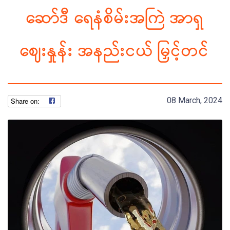
ဆော်ဒီ ရေနံစိမ်းအကြဲ အာရှ
ဈေးနှုန်း အနည်းငယ် မြှင့်တင်
08 March, 2024