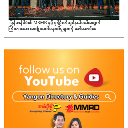
မြန်မာနိုင်ငံ၏ MSME နှင့် စွန့်ဦးတီထွင်နယ်ပယ်အတွက်
ကြီးမားသော အကျိုးသက်ရောက်မှုများကို ဖော်ဆောင်ပေ