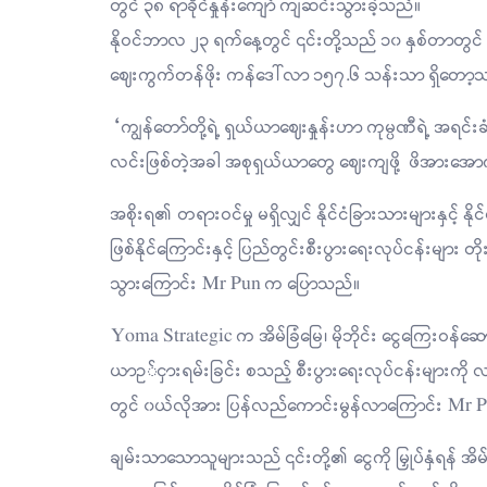
တွင် ၃၈ ရာခိုင်နှုန်းကျော် ကျဆင်းသွားခဲ့သည်။
နိုဝင်ဘာလ ၂၃ ရက်နေ့တွင် ၎င်းတို့သည် ၁၀ နှစ်တာတွင် အနိ
ဈေးကွက်တန်ဖိုး ကန်ဒေါ်လာ ၁၅၇.၆ သန်းသာ ရှိတေ
“ကျွန်တော်တို့ရဲ့ ရှယ်ယာဈေးနှုန်းဟာ ကုမ္ပဏီရဲ့ အရင်းခံ
လင်းဖြစ်တဲ့အခါ အစုရှယ်ယာတွေ ဈေးကျဖို့ ဖိအားအ
အစိုးရ၏ တရားဝင်မှု မရှိလျှင် နိုင်ငံခြားသားများနှင့် နိုင်ငံ
ဖြစ်နိုင်ကြောင်းနှင့် ပြည်တွင်းစီးပွားရေးလုပ်ငန်းများ 
သွားကြောင်း Mr Pun က ပြောသည်။
Yoma Strategic က အိမ်ခြံမြေ၊ မိုဘိုင်း ငွေကြေးဝန်
ယာဥ်ငှားရမ်းခြင်း စသည့် စီးပွားရေးလုပ်ငန်းများကို လည်
တွင် ၀ယ်လိုအား ပြန်လည်ကောင်းမွန်လာကြောင်း Mr P
ချမ်းသာသောသူများသည် ၎င်းတို့၏ ငွေကို မြှုပ်နှံရန် အ