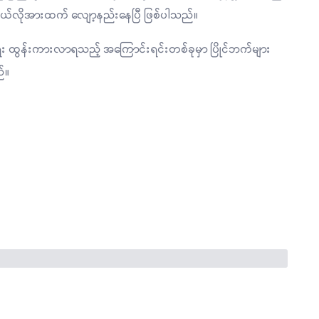
ဝယ်လိုအားထက် လျော့နည်းနေပြီ ဖြစ်ပါသည်။
း ထွန်းကားလာရသည့် အကြောင်းရင်းတစ်ခုမှာ ပြိုင်ဘက်များ
ည်။