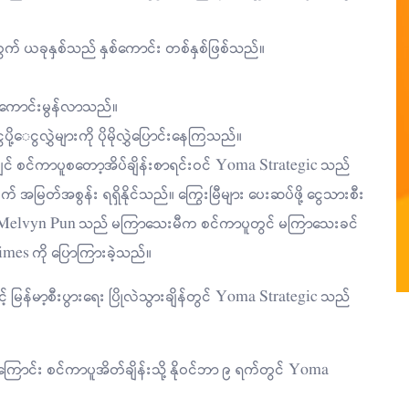
အတွက် ယခုနှစ်သည် နှစ်ကောင်း တစ်နှစ်ဖြစ်သည်။
ည်ကောင်းမွန်လာသည်။
့‌ေငွလွှဲများကို ပိုမိုလွှဲပြောင်းနေကြသည်။
င် စင်ကာပူစတော့အိပ်ချိန်းစာရင်းဝင် Yoma Strategic သည်
 အမြတ်အစွန်း ရရှိနိုင်သည်။ ကြွေးမြီများ ပေးဆပ်ဖို့ ငွေသားစီး
ျုပ် Melvyn Pun သည် မကြာသေးမီက စင်ကာပူတွင် မကြာသေးခင်
imes ကို ပြောကြားခဲ့သည်။
် မြန်မာ့စီးပွားရေး ပြိုလဲသွားချိန်တွင် Yoma Strategic သည်
ခဲ့ကြောင်း စင်ကာပူအိတ်ချိန်းသို့ နိုဝင်ဘာ ၉ ရက်တွင် Yoma