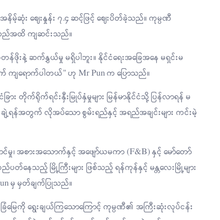
မ့်ဆုံး ဈေးနှုန်း ၇.၄ ဆင့်ဖြင့် ဈေးပိတ်ခဲ့သည်။ ကုမ္ပဏီ
ာ့သည်အထိ ကျဆင်းသည်။
တန်ဖိုးနဲ့ ဆက်နွှယ်မှု မရှိပါဘူး။ နိုင်ငံရေးအခြေအနေ မရှင်းမ
ောက် ကျရောက်ပါတယ်" ဟု Mr Pun က ပြောသည်။
ခြား တိုက်ရိုက်ရင်းနှီးမြုပ်နှံမှုများ မြန်မာနိုင်ငံသို့ ပြန်လာရန် မ
တိုးချဲ့ရန်အတွက် လိုအပ်သော စွမ်းရည်နှင့် အရည်အချင်းများ ကင်းမဲ့
ဆောင်မှု၊ အစားအသောက်နှင့် အဖျော်ယမကာ (F&B) နှင့် မော်တော်
ပတ်နေသည့် မြို့ကြီးများ ဖြစ်သည့် ရန်ကုန်နှင့် မန္တလေးမြို့များ
un မှ မှတ်ချက်ပြုသည်။
ိမ်ခြံမြေကို ရွေးချယ်ကြသောကြောင့် ကုမ္ပဏီ၏ အကြီးဆုံးလုပ်ငန်း