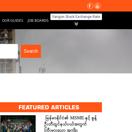
Yangon Stock Exchange Rate
OUR GUIDES
JOB BOARDS
Search
FEATURED ARTICLES
မြန်မာနိုင်ငံ၏ MSME နှင့် စွန့်
ဦးတီထွင်နယ်ပယ်အတွက်
ကြီးမားသော အကျိုး