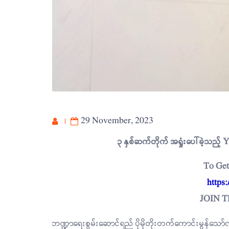
29 November, 2023
၃ နှစ်ဆက်တိုက် အရှုံးပေါ်ခဲ့သည့် 
To Get
https
JOIN 
ဘဏ္ဍာရေးစွမ်းဆောင်ရည် ပိုမိုတိုးတက်ကောင်းမွန်သ