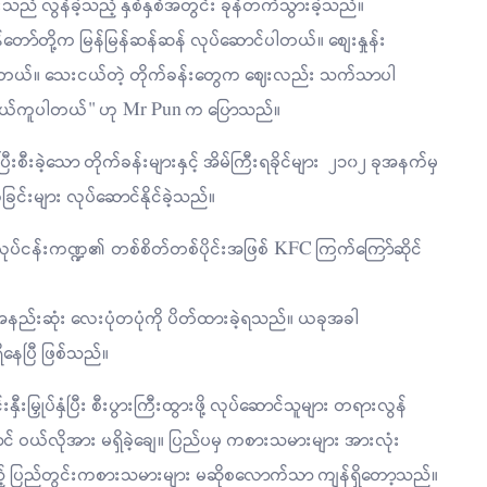
သည် လွန်ခဲ့သည့် နှစ်နှစ်အတွင်း ခုန်တက်သွားခဲ့သည်။
်တော်တို့က မြန်မြန်ဆန်ဆန် လုပ်‌ဆောင်ပါတယ်။ စျေးနှုန်း
ါတယ်။ သေးငယ်တဲ့ တိုက်ခန်းတွေက ဈေးလည်း သက်သာပါ
မိုလွယ်ကူပါတယ်" ဟု Mr Pun က ပြောသည်။
ဲ့သော တိုက်ခန်းများနှင့် အိမ်ကြီးရခိုင်များ ၂၁၀၂ ခုအနက်မှ
ြင်းများ လုပ်ဆောင်နိုင်ခဲ့သည်။
လုပ်ငန်းကဏ္ဍ၏ တစ်စိတ်တစ်ပိုင်းအဖြစ် KFC ကြက်ကြော်ဆိုင်
အနည်းဆုံး လေးပုံတပုံကို ပိတ်ထားခဲ့ရသည်။ ယခုအခါ
ိနေပြီ ဖြစ်သည်။
ှီးမြှုပ်နှံပြီး စီးပွားကြီးထွားဖို့ လုပ်ဆောင်သူများ တရားလွန်
ောင် ဝယ်လိုအား မရှိခဲ့ချေ။ ပြည်ပမှ ကစားသမားများ အားလုံး
ှာသည့် ပြည်တွင်းကစားသမားများ မဆိုစလောက်သာ ကျန်ရှိတော့သည်။