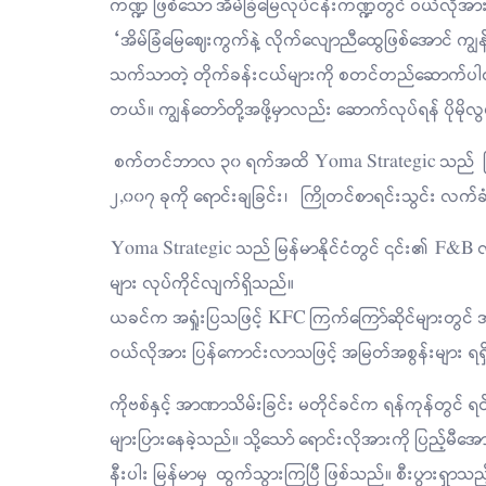
ကဏ္ဍ ဖြစ်သော အိမ်ခြံမြေလုပ်ငန်းကဏ္ဍတွင် ဝယ်လိုအား
“အိမ်ခြံမြေဈေးကွက်နဲ့ လိုက်လျောညီထွေဖြစ်အောင် ကျွန
သက်သာတဲ့ တိုက်ခန်းငယ်များကို စတင်တည်ဆောက်ပ
တယ်။ ကျွန်တော်တို့အဖို့မှာလည်း ဆောက်လုပ်ရန် ပို
စက်တင်ဘာလ ၃၀ ရက်အထိ Yoma Strategic သည် ပြီးစီးခ
၂,၀၀၇ ခုကို ရောင်းချခြင်း၊ ကြိုတင်စာရင်းသွင်း လက်ခံခ
Yoma Strategic သည် မြန်မာနိုင်ငံတွင် ၎င်း၏ F&B 
များ လုပ်ကိုင်လျက်ရှိသည်။
ယခင်က အရှုံးပြသဖြင့် KFC ကြက်ကြော်ဆိုင်များတွင် 
ဝယ်လိုအား ပြန်ကောင်းလာသဖြင့် အမြတ်အစွန်းများ ရရှ
ကိုဗစ်နှင့် အာဏာသိမ်းခြင်း မတိုင်ခင်က ရန်ကုန်တွင် ရင်းန
များပြားနေခဲ့သည်။ သို့သော် ရောင်းလိုအားကို ပြည့်မီအ
နီးပါး မြန်မာမှ ထွက်သွားကြပြီ ဖြစ်သည်။ စီးပွားရ