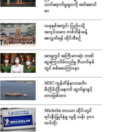
သက်ရောက်မှုများကို ဖော်ဆောင်
ပေ
ယခုနှစ်အတွင်း ပြည်ပသို့
အလုပ်သမား တစ်သိန်းခန့်
စေလွှတ်ရန် ထိုင်းစီစဉ်
အာရှတွင် အကြီးမားဆုံး ဘဏ်
ငွေကြေးလိမ်လည်မှု ဗီယက်နမ်
တွင် စစ်ဆေးကြားနာ
MSC ကွန်တိန်နာသင်္ဘော
မီးငြိမ်းပြီးနောက် ထွက်ခွာခွင့်
တားမြစ်ထား
Michelin တာယာ ထိုင်းတွင်
ရင်းနှီးမြှုပ်နှံမှု ယူရို သန်း ၃၀၀
ထပ်တိုး