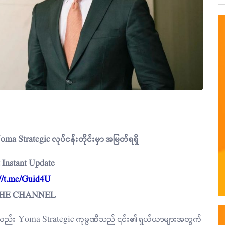
Yoma Strategic လုပ်ငန်းတိုင်းမှာ အမြတ်ရရှိ
 Instant Update
://t.me/Guid4U
THE CHANNEL
ော်လည်း Yoma Strategic ကုမ္ပဏီသည် ၎င်း၏ရှယ်ယာများအတွက်