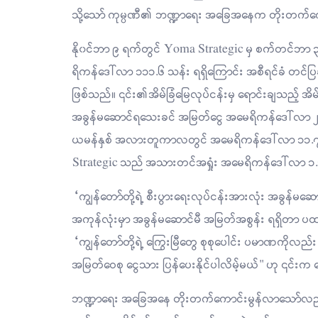
သို့သော် ကုမ္ပဏီ၏ ဘဏ္ဍာရေး အခြေအနေက ‌တိုးတက်ကေ
နို၀င်ဘာ ၉ ရက်တွင် Yoma Strategic မှ စက်တင်ဘာ 
ရိကန်ဒေါ်လာ ၁၁၁.၆ သန်း ရရှိကြောင်း အစီရင်ခံ တင
ဖြစ်သည်။ ၎င်း၏အိမ်ခြံမြေလုပ်ငန်းမှ ရောင်းချသည့် အ
အခွန်မဆောင်ရသေးခင် အမြတ်ငွေ အမေရိကန်ဒေါ်လာ ၂.၁
ယမန်နှစ် အလားတူကာလတွင် အမေရိကန်ဒေါ်လာ ၁၁.၇ သန်
Strategic သည် အသားတင်အရှုံး အမေရိကန်ဒေါ်လာ ၁.၃ 
“ကျွန်တော်တို့ရဲ့ စီးပွားရေးလုပ်ငန်းအားလုံး အခွန်မ
အကုန်လုံးမှာ အခွန်မဆောင်မီ အမြတ်အစွန်း ရရှိတာ
“ကျွန်တော်တို့ရဲ့ ကြွေးမြီတွေ စုစုပေါင်း ပမာဏကိုလည်း 
အမြတ်ဝေစု ငွေသား ပြန်ပေးနိုင်ပါလိမ့်မယ်" ဟု ၎င်း
ဘဏ္ဍာရေး အခြေအနေ တိုးတက်ကောင်းမွန်လာသော်လည်း