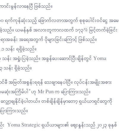
ာင်းမွန်လာနေပြီ ဖြစ်သည်။
၃၀ ရက်ကုန်ဆုံးသည့် ခြောက်လတာအတွက် စုစုပေါင်းဝင်ငွေ အမေ
်ပြခဲ့သည်။ ယမန်နှစ် အလားတူကာလထက် ၁၇၃% မြင့်တက်ခဲ့ခြင်း
ိမ်ရာအခန်း အရေအတွက် ပိုများခြင်းကြောင့် ဖြစ်သည်။
 သန်း ရရှိခဲ့သည်။
း အရှုံးပြခဲ့သည်။ အခွန်ပေးဆောင်ပြီးချိန်တွင် Yoma
သန်း ရှိခဲ့သည်။
ဆောင်မီ အမြတ်အစွန်းရရန် သေချာနေပါပြီ။ လုပ်ငန်းအမျိုးအစား
 ပထမဆုံးအကြိမ်ပါ”ဟု Mr Pun က ပြောကြားသည်။
လျှော့ချနိုင်ခဲ့ပါတယ်။ တစ်ချိန်ချိန်မှာတော့ ရှယ်ယာရှင်တွေကို
က ပြောကြားသည်။
 Yoma Strategic ရှယ်ယာများ၏ ဈေးနှုန်းသည် ၂၀၂၃ ခုနှစ်