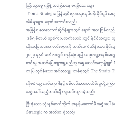
ကြီးထွားမှု ရရှိဖို့ အခြေအနေ မရရှိသေးချေ။
Yoma Strategic မြန်မာ့စီးပွားရေးလုပ်ငန်းပိုင်ရှင် 
အိမ်ရာများ ရောင်းကောင်းသည်။
အမြန်ရ စားသောက်ဆိုင်ခွဲများတွင် ရောင်းအား ပြန်လ
ဒစ်ဂျစ်တယ် ငွေကြေးပလက်ဖောင်းတွင် နိုင်ငံတလွှား ငွေပို
ထိုအခြေအနေကောင်းများကို ဆက်လက်ထိန်းထားနိုင်လျှ
၂၀၂၄ ခုနှစ် မတ်လတွင် ကုန်ဆုံးမည့် ယခုဘဏ္ဍာနှစ်အတွက်
ဆင်းမှု အဆင်ပြေချောမွေ့မည်ဟု အမှုဆောင်အရာရှိခ
က ပြုလုပ်ခဲ့သော အင်တာဗျူးတစ်ခုတွင် The Straits T
ကိုဗစ်-၁၉ ကပ်ရောဂါနှင့် စစ်တပ်အာဏာသိမ်းမှုတို့ကြောင့
အရှုံးပေါ်သည့်ဘက်သို့ ကျဆင်းသွားခဲ့သည်။
ပြီးခဲ့သော သုံးနှစ်ဆက်တိုက် အခွန်မဆောင်မီ အရှုံးပေါ်
Strategic က အသိပေးခဲ့သည်။