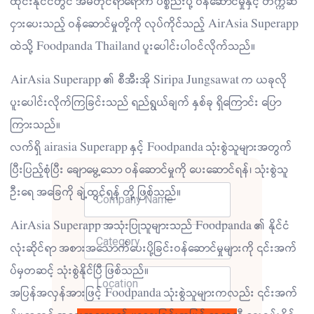
ထိုင်းနိုင်ငံတွင် အိမ်တိုင်ရာရောက် ပစ္စည်းပို့ ဝန်ဆောင်မှုနှင့် တက္ကဆီ
ငှားပေးသည့် ဝန်ဆောင်မှုတို့ကို လုပ်ကိုင်သည့် AirAsia Superapp
ထဲသို့ Foodpanda Thailand ပူးပေါင်းပါဝင်လိုက်သည်။
AirAsia Superapp ၏ စီအီးအို Siripa Jungsawat က ယခုလို
ပူးပေါင်းလိုက်ကြခြင်းသည် ရည်ရွယ်ချက် နှစ်ခု ရှိကြောင်း ပြော
ကြားသည်။
လက်ရှိ airasia Superapp နှင့် Foodpanda သုံးစွဲသူများအတွက်
ပြီးပြည့်စုံပြီး ချောမွေ့သော ဝန်ဆောင်မှုကို ပေးဆောင်ရန်၊ သုံးစွဲသူ
ဦးရေ အခြေကို ချဲ့ထွင်ရန် တို့ ဖြစ်သည်။
AirAsia Superapp အသုံးပြုသူများသည် Foodpanda ၏ နိုင်ငံ
လုံးဆိုင်ရာ အစားအသောက်ပေးပို့ခြင်းဝန်ဆောင်မှုများကို ၎င်းအက်
ပ်မှတဆင့် သုံးစွဲနိုင်ပြီ ဖြစ်သည်။
အပြန်အလှန်အားဖြင့် Foodpanda သုံးစွဲသူများကလည်း ၎င်းအက်