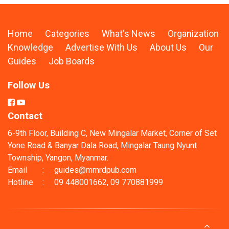
Home
Categories
What's News
Organization
Knowledge
Advertise With Us
About Us
Our
Guides
Job Boards
Follow Us
Contact
6-9th Floor, Building C, New Mingalar Market, Corner of Set
Yone Road & Banyar Dala Road, Mingalar Taung Nyunt
Township, Yangon, Myanmar.
Email
:
guides@mmrdpub.com
Hotline
:
09 448001662, 09 770881999