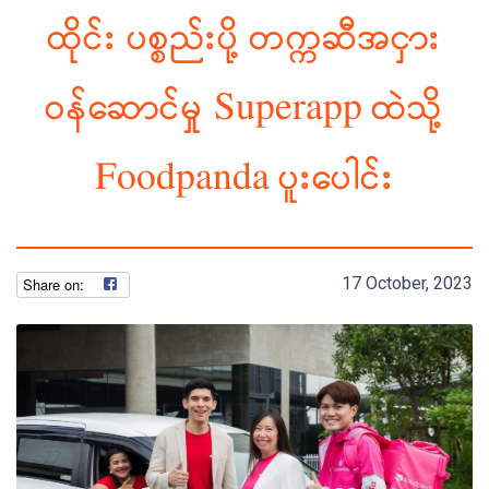
ထိုင်း ပစ္စည်းပို့ တက္ကဆီအငှား
ဝန်ဆောင်မှု Superapp ထဲသို့
Foodpanda ပူးပေါင်း
17 October, 2023