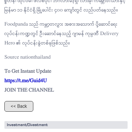
စ္စတန်၊ ထိုင်ဝမ်၊ ဖိလစ်ပိုင်၊ ဘင်္ဂလားဒေ့ရှ်၊ လာအို၊ ကမ္ဘောဒီးယားနှင့်
မြန်မာ ၁၁ နိုင်ငံရှိ မြို့ပေါင်း ၄၀၀ ကျော်တွင် လည်ပတ်နေသည်။
Foodpanda သည် ကမ္ဘာ့တလွှား အစားအသောက် ပို့ဆောင်ရေး
လုပ်ငန်းကဏ္ဍတွင် ဦးဆောင်နေသည့် ဂျာမန် ကုမ္ပဏီ Delivery
Hero ၏ လုပ်ငန်းခွဲတစ်ခုဖြစ်သည်။
Source nationthailand
To Get Instant Update
https://t.me/Guid4U
JOIN THE CHANNEL
<< Back
Investment/Divestment