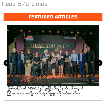
Read 572 times
FEATURED ARTICLES
မြန်မာနိုင်ငံ၏ MSME နှင့် စွန့်ဦးတီထွင်နယ်ပယ်အတွက်
ကြီးမားသော အကျိုးသက်ရောက်မှုများကို ဖော်ဆောင်ပေ