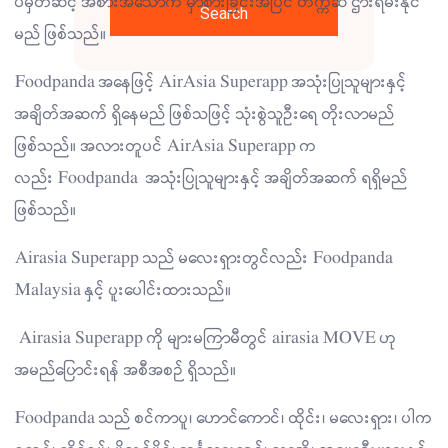
ပ်မှတဆင့် အစားအသောက် မှာစားခြင်းအပြင် တက္ကဆီ ဌားရမ်းနိုင်
Search
မည် ဖြစ်သည်။
Foodpanda အနေဖြင့် AirAsia Superapp အသုံးပြုသူများနှင့်
အချိတ်အဆက် ရှိနေမည် ဖြစ်သဖြင့် သုံးစွဲသူဦးရေ တိုးလာမည်
ဖြစ်သည်။ အလားတူပင် AirAsia Superapp က
လည်း Foodpanda အသုံးပြုသူများနှင့် အချိတ်အဆက် ရရှိမည်
ဖြစ်သည်။
Airasia Superapp သည် မလေးရှားတွင်လည်း Foodpanda
Malaysia နှင့် ပူးပေါင်းထားသည်။
Airasia Superapp ကို များမကြာမီတွင် airasia MOVE ဟု
အမည်ပြောင်းရန် အစီအစဉ် ရှိသည်။
Foodpanda သည် စင်ကာပူ၊ ဟောင်ကောင်၊ ထိုင်း၊ မလေးရှား၊ ပါက