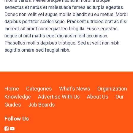
mollis varius. Pellentesque habitant morbi tristique
senectus et netus et malesuada fames ac turpis egestas.
Donec non velit vel augue mollis blandit eu eu metus. Morbi
dapibus porttitor scelerisque. Praesent ultricies erat ac nisi
laoreet sit amet consequat leo fringilla. Fusce egestas
neque ut nisl mattis eget dignissim elit accumsan.
Phasellus mollis dapibus tristique. Sed ut velit non nibh
sagittis ornare sed feugiat nibh.
Home
Categories
What's News
Organization
Knowledge
Advertise With Us
About Us
Our
Guides
Job Boards
Follow Us