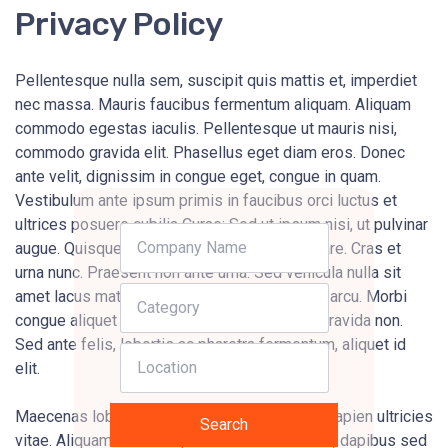
Privacy Policy
Pellentesque nulla sem, suscipit quis mattis et, imperdiet
nec massa. Mauris faucibus fermentum aliquam. Aliquam
commodo egestas iaculis. Pellentesque ut mauris nisi,
commodo gravida elit. Phasellus eget diam eros. Donec
ante velit, dignissim in congue eget, congue in quam.
Vestibulum ante ipsum primis in faucibus orci luctus et
ultrices posuere cubilia Curae; Sed ut ipsum nisi, ut pulvinar
augue. Quisque blandit facilisis velit non ornare. Cras et
urna nunc. Praesent non ante urna. Sed vehicula nulla sit
amet lacus mattis scelerisque. Sed non felis arcu. Morbi
congue aliquet ante, quis vestibulum ipsum gravida non.
Sed ante felis, lobortis ac pharetra fermentum, aliquet id
elit.
Maecenas lobortis eleifend turpis, eu luctus sapien ultricies
Search
vitae. Aliquam erat volutpat. Nullam dolor odio, dapibus sed