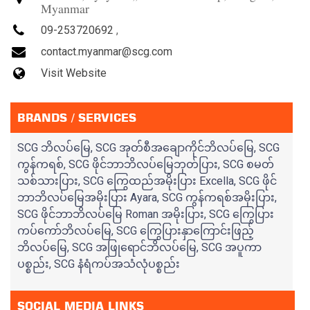
Myanmar
09-253720692
,
contact.myanmar@scg.com
Visit Website
BRANDS / SERVICES
SCG ဘိလပ်မြေ, SCG အုတ်စီအချောကိုင်ဘိလပ်မြေ, SCG
ကွန်ကရစ်, SCG ဖိုင်ဘာဘိလပ်မြေဘုတ်ပြား, SCG စမတ်
သစ်သားပြား, SCG ကြွေထည်အမိုးပြား Excella, SCG ဖိုင်
ဘာဘိလပ်မြေအမိုးပြား Ayara, SCG ကွန်ကရစ်အမိုးပြား,
SCG ဖိုင်ဘာဘိလပ်မြေ Roman အမိုးပြား, SCG ကြွေပြား
ကပ်ကော်ဘိလပ်မြေ, SCG ကြွေပြားနှာကြောင်းဖြည့်
ဘိလပ်မြေ, SCG အဖြုရောင်ဘိလပ်မြေ, SCG အပူကာ
ပစ္စည်း, SCG နံရံကပ်အသံလုံပစ္စည်း
SOCIAL MEDIA LINKS