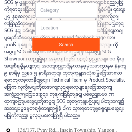
SCG မှ မြန်မာနိုင်ငံတွင် ဘိလပ်မြေနှင့်အိမ်ဆောက်ပစ္စည်းများ
ကိုရောင်းချခဲ့သည်မှာ နှစ်ပေါင်း ၂၄ နှစ်တိုင်တိုင် ရှိခဲ့ပါပြီ။ ၎င်း
၂၄ နှစ်အတွင်းတိုးတက်ပြောင်းလဲလာသောခေတ်နှင့်အလိုက်
လျောညီထွေဖြစ်စေရန်အတွက် လူမှုကွန်ရက်စာမျက်နှာများတွင်
SCG နှင့် ၎င်း၏ကုန်ပစ္စည်းများအကြောင်းကို အချိန်နှင့်တစ်
ပြေးညီသိစေရန်အ လို့ငှာ SCG Brand facebook page အား
၂၀၁၆ ခုနှစ် သြဂုတ် လတွင်စတင်တည်ထောင်ခဲ့ပါသည်။ ထို့
Search
အပြင် SCG ၏အခြားသောဝန်ဆောင်မှုများအနေဖြင့် SCG
Showroom တည်ရှိရာ အမှတ် (၁၃၆၊ ၁၃၇) ပြည်လမ်း၊ ၁၀ မိုင်၊
အင်းစိန်မြို့နယ်တွင် အပတ်စဉ်တင်္နလာနေ့မှသောကြာနေ နံနက်
၉ နာရီမှ ညနေ ၅ နာရီအတွင်း ထုတ်ကုန်အသုံးချမှုများအားလာ
ရောက်လေ့လာနိုင်ခြင်း ၊ Technical Team မှ Product Specialist
များက လူကြီးမင်းတို့ဆောက်လုပ်ရေးလုပ်ငန်းများအတွက်
အကြံဉာဏ်များပေးခြင်း၊ ကုန်ကျစရိတ်နှင့် ပစ္စည်းပမာ ဏ
တွက်ချက်ပေးခြင်းတို့အပြင် SCG ထုတ်ကုန်များနှင့် ပါတ်သက်၍
အဆင်မပြေမှုတစ်စုံတစ်ရာရှိခဲ့ ပါက သွားရောက်ဖြေရှင်းပေးခြင်း
များကိုလည်း ပြုလုပ်ပေးလျက်ရှိ ပါသည်။
136/137, Pyay Rd.,, Insein Township, Yangon ,