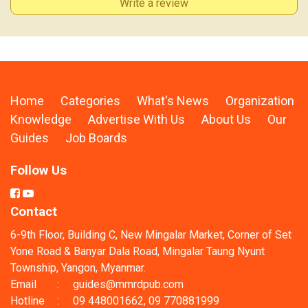
Write a review
Home
Categories
What's News
Organization
Knowledge
Advertise With Us
About Us
Our
Guides
Job Boards
Follow Us
Contact
6-9th Floor, Building C, New Mingalar Market, Corner of Set
Yone Road & Banyar Dala Road, Mingalar Taung Nyunt
Township, Yangon, Myanmar.
Email
:
guides@mmrdpub.com
Hotline
:
09 448001662, 09 770881999